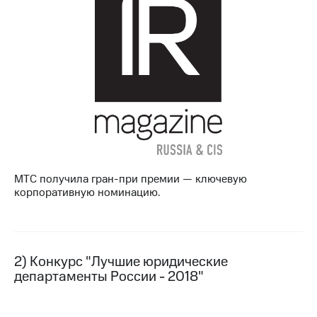
МТС
о технологиях
Достижения
Интервью
Финансовая
отчетность
Контакты
МТС получила гран-при премии — ключевую
Пригласить
корпоративную номинацию.
спикера
м и акционерам
Корпоративное
управление
2) Конкурс "Лучшие юридические
департаменты России - 2018"
Корпоративный
секретарь
Раскрытие