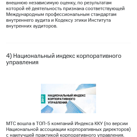
внешнюю независимую оценку, по результатам
акций
которой её деятельность признана соответствующей
Дивиденды
Международным профессиональным стандартам
Рынок
внутреннего аудита и Кодексу этики Института
облигаций
внутренних аудиторов.
Описание
Еврооблигации-2023
Уведомление
о
4) Национальный индекс корпоративного
погашении
управления
именных
облигаций
Другое
Регистратор
Реквизиты
Контакты
йчивое развитие
и деловая этика
На главную
МТС вошла в ТОП-5 компаний Индекса ККУ (по версии
Национальной ассоциации корпоративных директоров)
с наилучшей практикой корпоративного управления.