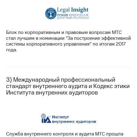
информации
Информация
акционерам
Документы
ПАО
"МТС"
Блок по корпоративным и правовым вопросам МТС
Собрания
стал лучшим в номинации "За построение эффективной
акционеров
системы корпоративного управления" по итогам 2017
Личный
года.
кабинет
акционера
Акционерный
капитал
Контроль
3) Международный профессиональный
и
стандарт внутреннего аудита и Кодекс этики
аудит
Института внутренних аудиторов
Рынок
акций
Описание
Программа
приобретения
Порядок
Служба внутреннего контроля и аудита МТС прошла
выкупа