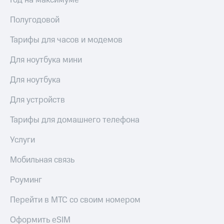
Год на максимуме
висы и подписки
Сертификаты
МТС
безопасности
Полугодовой
Premium
Всё
Подписка
Тарифы для часов и модемов
под
на гигабайты
рукой
интернета,
Для ноутбука мини
в Мой МТС
фильмы,
музыка
Для ноутбука
Посмотрите,
и многое
что
другое
Для устройств
полезного
Семейная
есть
группа
Тарифы для домашнего телефона
в нашем
приложении
Скидка
Услуги
на тарифы,
КИОН
общие
Мобильная связь
подписки
КИОН
и услуги,
Музыка
Роуминг
доступ
к геолокации
КИОН
Перейти в МТС со своим номером
Кино,
Строки
музыка,
Оформить eSIM
книги