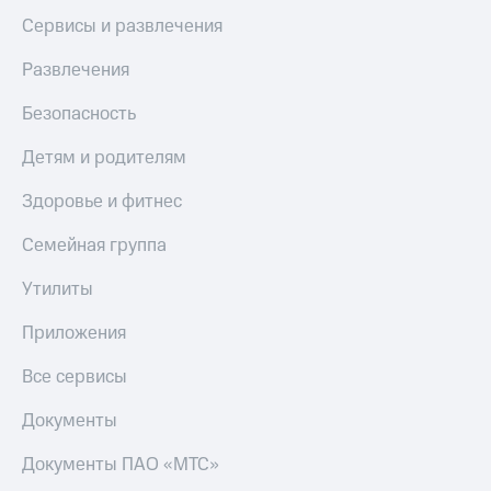
МТС
КИОН
Сервисы и развлечения
Деньги
Строки
МТС
Развлечения
Накопления
Live
Безопасность
Откладывайте
Гудок
деньги
Детям и родителям
и получайте
Мой
доход 15%
МТС
Здоровье и фитнес
Акции
Условия
Все
пополнения
Семейная группа
приложения
Финансы
Скидка
Утилиты
Инвестиции
30%
на связь
Приложения
Получайте
доход
Все сервисы
онлайн
Тарифы
Страхование
RED,
РИИЛ
Документы
Покупка
и МТС Супер
полисов
дешевле
Документы ПАО «МТС»
онлайн
при оплате