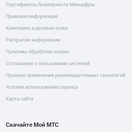
Скидка 30%
с карты
Сертификаты безопасности Минцифры
на связь
МТС Деньги
Правовая информация
С картой
Обзоры
МТС
товаров
Комплаенс и деловая этика
Деньги
МТС
Скидки
Раскрытие информации
Накопления
до 40%
на смартфоны
Политика обработки cookies
Откладывайте
деньги
при
Соглашение о пользовании системой
и получайте
покупке
доход 15%
со связью
Правила применения рекомендательных технологий
Платежи
МТС
и
переводы
Условия использования сервиса
Пополнить
Карта сайта
номер
МТС
Настройки
Скачайте Мой МТС
автоплатежа