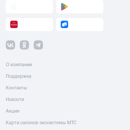
Пополнить
номер
другого
оператора
Оплата
интернета
и
ТВ
Переводы
О компании
с
телефона
Поддержка
на карту
Контакты
МТС Pay
Оплата
Новости
по QR-
коду
Акции
за границей
Карта салонов экосистемы МТС
тернет-магазин