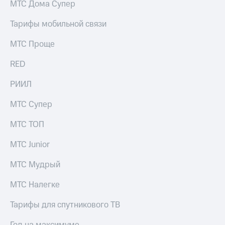
МТС Дома Супер
Услуги
290 ₽/
мес
Тарифы мобильной связи
Акции
МТС
МТС Проще
Домашний
Premium
интернет
RED
Подписка
Домашнее
на гигабайты
ТВ
РИИЛ
интернета,
фильмы,
Спутниковое
МТС Супер
музыка
ТВ
и многое
другое
МТС ТОП
Домашний
Семейная
телефон
группа
МТС Junior
Перейти
Скидка
МТС Мудрый
в МТС
на тарифы,
со своим
общие
МТС Налегке
номером
подписки
и услуги,
Тарифы для спутникового ТВ
Поддержка
доступ
к геолокации