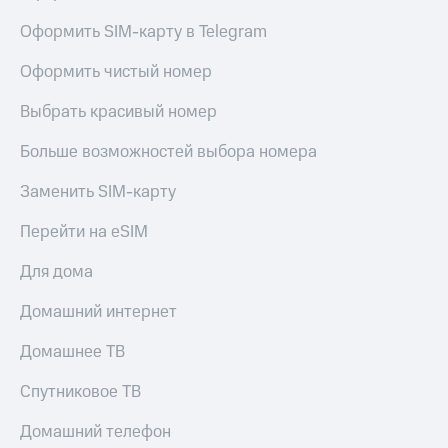
Live
и не
только
Оформить SIM-карту в Telegram
Гудок
Безопасность
Оформить чистый номер
Мой
МТС
Финансы
Выбрать красивый номер
Все
Детям
Больше возможностей выбора номера
приложения
и родителям
Заменить SIM-карту
Инвестиции
Здоровье
и фитнес
Перейти на eSIM
Получайте
доход
Приложения
Для дома
онлайн
от МТС
Страхование
Домашний интернет
Акции
Покупка
полисов
Домашнее ТВ
Приложения
онлайн
КИОН
Скидка 30%
Спутниковое ТВ
на связь
КИОН
Музыка
Домашний телефон
С картой