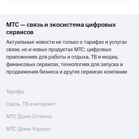
Выбрать
ТВ и телефон
красивый
для дома
номер
Услуги
МТС — связь и экосистема цифровых
Заменить
SIM-
Личный
сервисов
карту
кабинет
Актуальные новости не только о тарифах и услугах
интернета
Перейти
и
связи, но и новых продуктах МТС: цифровых
на
ТВ
приложениях для работы и отдыха, ТВ и медиа,
eSIM
Личный
финансовых сервисах, технологиях для запуска и
кабинет
продвижения бизнеса и других сервисах компании
Для дома
спутникового
Выберите
ТВ
и подключите
Скачать
ТВ
приложение
Тарифы
с выгодным
Мой
тарифом
МТС
Связь, ТВ и интернет
Акции
Тарифы
МТС Дома Отлично
Интернет,
ТВ и телефон
Видеонаблюдение
МТС Дома Хорошо
для дома
для дома