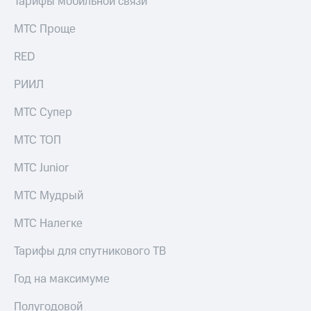
Тарифы мобильной связи
информации
Информация
МТС Проще
акционерам
Документы
ПАО
RED
"МТС"
Собрания
РИИЛ
акционеров
Личный
МТС Супер
кабинет
акционера
МТС ТОП
Акционерный
капитал
МТС Junior
Контроль
и
МТС Мудрый
аудит
Рынок
МТС Налегке
акций
Тарифы для спутникового ТВ
Описание
Программа
Год на максимуме
приобретения
Порядок
выкупа
Полугодовой