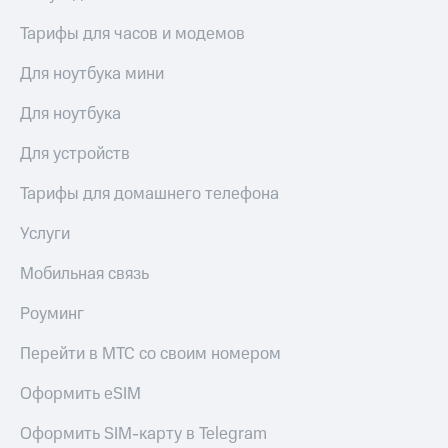
акций
Дивиденды
Тарифы для часов и модемов
Рынок
облигаций
Для ноутбука мини
Описание
Для ноутбука
Еврооблигации-2023
Уведомление
Для устройств
о
погашении
Тарифы для домашнего телефона
именных
облигаций
Услуги
Другое
Мобильная связь
Регистратор
Реквизиты
Роуминг
Контакты
йчивое развитие
Перейти в МТС со своим номером
и деловая этика
На главную
Оформить eSIM
Оформить SIM-карту в Telegram