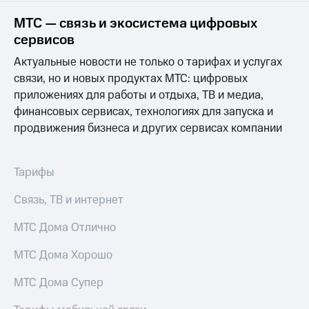
МТС — связь и экосистема цифровых
МТС
о технологиях
сервисов
Актуальные новости не только о тарифах и услугах
Достижения
связи, но и новых продуктах МТС: цифровых
Интервью
приложениях для работы и отдыха, ТВ и медиа,
финансовых сервисах, технологиях для запуска и
Финансовая
отчетность
продвижения бизнеса и других сервисах компании
Контакты
Тарифы
Пригласить
спикера
Связь, ТВ и интернет
м и акционерам
МТС Дома Отлично
Корпоративное
управление
МТС Дома Хорошо
Корпоративный
МТС Дома Супер
секретарь
Раскрытие