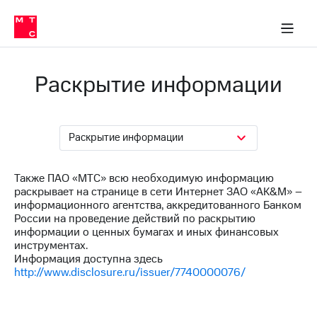
О
сторам и акционерам
Комплаенс и деловая этика
Устойчивое развитие
Медиа-центр
О МТС
О МТС
На главную
компании
О
компании
Стратегия
Стратегия
Раскрытие информации
Карьера
в МТС
Карьера
в МТС
Пресс-
релизы
История
Раскрытие информации
компании
МТС
о технологиях
Также ПАО «МТС» всю необходимую информацию
Руководство
раскрывает на странице в сети Интернет ЗАО «AK&M» –
региона
информационного агентства, аккредитованного Банком
России на проведение действий по раскрытию
Правовая
информации о ценных бумагах и иных финансовых
информация
инструментах.
Информация доступна здесь
Контакты
http://www.disclosure.ru/issuer/7740000076/
Медиа-центр
Пресс-
релизы