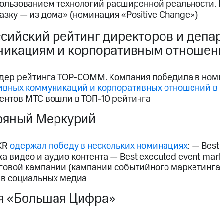
пользованием технологий расширенной реальности. 
казку — из дома» (номинация «Positive Change»)
сийский рейтинг директоров и депа
никациям и корпоративным отношен
дер рейтинга TOP-COMM. Компания победила в но
ивных коммуникаций и корпоративных отношений в
ентов МТС вошли в ТОП-10 рейтинга
ряный Меркурий
 XR
одержал победу в нескольких номинациях
: — Best
а видео и аудио контента — Best executed event mar
овой кампании (кампании событийного маркетинга) 
 в социальных медиа
я «Большая Цифра»