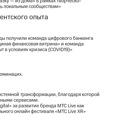
зку — из дома» в рамках творческо-
щь локальным сообществам»
ентского опыта
ады получили команда цифрового банкинга
диная финансовая витрина» и команда
т в условиях кризиса (COVID19)»
номинацих.
истемной трансформации, благодаря которой
нными сервисами.
igital» за развитие бренда МТС Live как
ьного онлайн фестиваля «МТС Live XR»