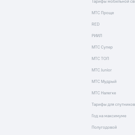
Тарифы мобильной св
МТС Проще
RED
РИИЛ
МТС Супер
МТС ТОП
МТС Junior
МТС Мудрый
МТС Налегке
Тарифы для спутников
Год на максимуме
Полугодовой