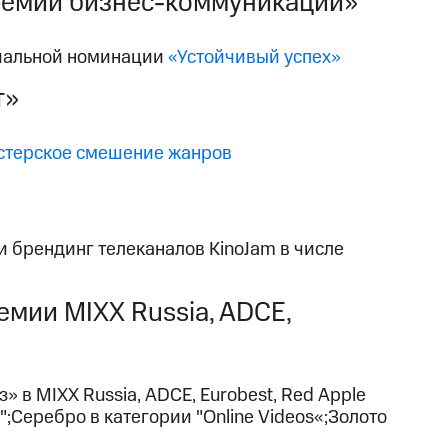
емии бизнес-коммуникаций»
циальной номинации
«Устойчивый успех»
т»
стерское смешение жанров
 брендинг телеканалов KinoJam в числе
мии MIXX Russia, ADCE,
в MIXX Russia, ADCE, Eurobest, Red Apple
;Серебро в категории "Online Videos«;Золото