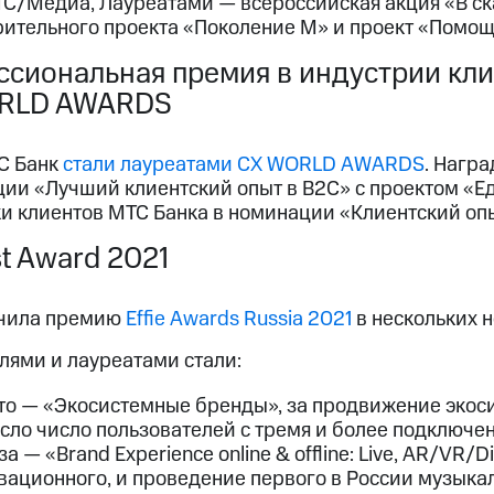
С/Медиа, Лауреатами — всероссийская акция «В ска
рительного проекта «Поколение М» и проект «Помо
сиональная премия в индустрии кли
RLD AWARDS
С Банк
стали лауреатами СХ WORLD AWARDS
. Нагр
ции «Лучший клиентский опыт в B2С» с проектом «Е
и клиентов МТС Банка в номинации «Клиентский опы
t Award 2021
чила премию
Effie Awards Russia 2021
в нескольких 
лями и лауреатами стали:
то — «Экосистемные бренды», за продвижение экос
сло число пользователей с тремя и более подключе
а — «Brand Experience online & offline: Live, AR/VR/D
вационного, и проведение первого в России музыкал