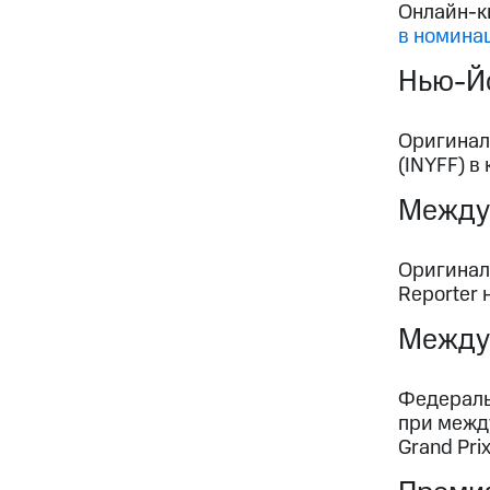
Онлайн-к
в номина
Нью-Йо
Оригинал
(INYFF) в
Междун
Оригинал
Reporter
Между
Федераль
при межд
Grand Pr