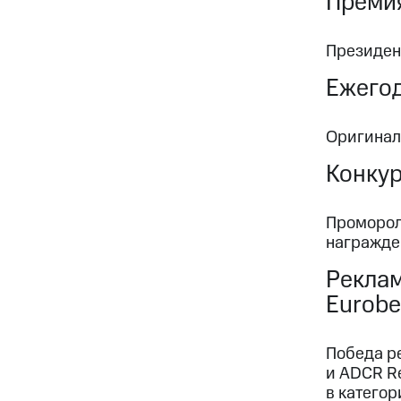
Преми
Президен
Ежегод
Оригинал
Конку
Промороли
награжде
Реклам
Eurobe
Победа ре
и ADCR Re
в категори