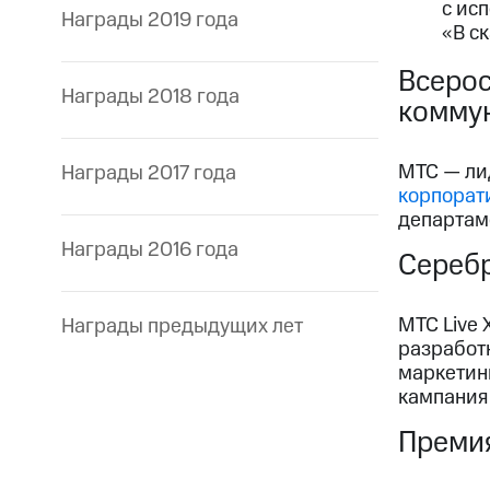
с ис
Награды 2019 года
«В с
Всерос
Награды 2018 года
комму
МТС — ли
Награды 2017 года
корпорат
департам
Награды 2016 года
Сереб
МТС Live
Награды предыдущих лет
разработк
маркетинг
кампания
Преми