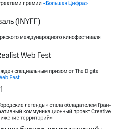
ауреатами премии
«Большая Цифра»
ль (INYFF)
оркского международного кинофестиваля
alist Web Fest
ден специальным призом от The Digital
 Web Fest
1
ородские легенды» стала обладателем Гран-
еативный коммуникационный проект Creative
движение территорий»