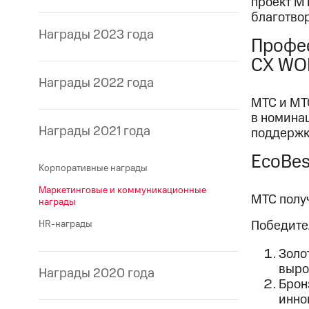
проект МТ
благотво
Награды 2023 года
Профес
СХ WO
Награды 2022 года
МТС и МТ
в номина
Награды 2021 года
поддержк
EcoBes
Корпоративные награды
Маркетинговые и коммуникационные
МТС полу
награды
Победите
HR-награды
Золо
выро
Награды 2020 года
Бронз
инно