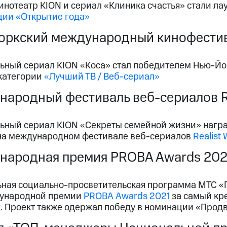
инотеатр KION и сериал «Клиника счастья» стали л
ции «Открытие года»
ркский международный кинофестива
ьный сериал KION «Коса» стал победителем Нью-Й
 категории
«Лучший ТВ / Веб-сериал»
ародный фестиваль веб-сериалов Re
ьный сериал KION «Секреты семейной жизни» награж
 на международном фестивале веб-сериалов
Realist
народная премия PROBA Awards 202
ная социально-просветительская программа МТС «Г
ународной премии
PROBA Awards 2021
за самый кр
ix. Проект также одержал победу в номинации «Про