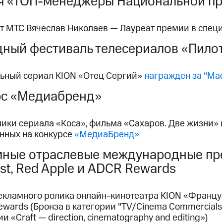
я «ТОП-менеджеры Национальной пр
т МТС Вячеслав Николаев — Лауреат премии в спе
ный фестиваль телесериалов «Пило
ьный сериал KION «Отец Сергий»
награжден за "Ма
рс «Медиабренд»
ки сериала «Коса», фильма «Сахаров. Две жизни» и
нных на конкурсе
«МедиаБренд»
ные отраслевые международные пре
st, Red Apple и ADCR Rewards
кламного ролика онлайн-кинотеатра KION «Француз» 
wards (Бронза в категории "TV/Cinema Commercials"
и «Craft — direction, cinematography and editing»)