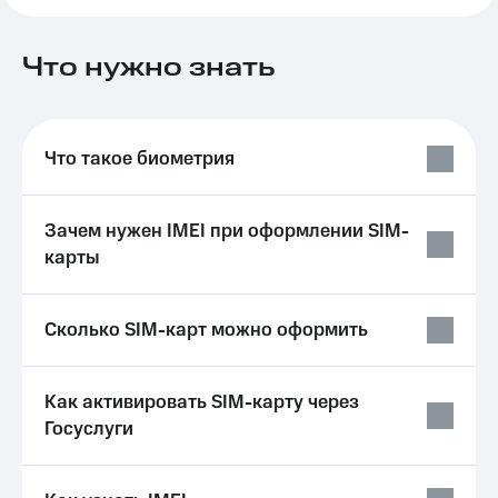
на связь
Роуминг
Что нужно знать
Тарифы
RED,
Семейная
РИИЛ
группа
и МТС
Супер
Что такое биометрия
Заказать
дешевле
SIM-
при
карту
оплате
Зачем нужен IMEI при оформлении SIM-
с карты
Оформить
МТС
карты
eSIM
Деньги
SIM-
Выберите
Сколько SIM-карт можно оформить
карта
и подключите
для
ТВ
иностранцев
с выгодным
тарифом
Как активировать SIM-карту через
Оформить
Госуслуги
чистый
Тарифы
номер
Интернет,