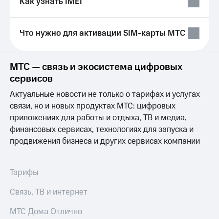
Как узнать IMEI
Выбрать
ТВ и телефон
красивый
для дома
номер
Услуги
Что нужно для активации SIM-карты МТС
Заменить
SIM-
Личный
карту
кабинет
МТС — связь и экосистема цифровых
интернета
Перейти
и
сервисов
на
ТВ
Актуальные новости не только о тарифах и услугах
eSIM
Личный
кабинет
связи, но и новых продуктах МТС: цифровых
Для дома
спутникового
приложениях для работы и отдыха, ТВ и медиа,
Выберите
ТВ
финансовых сервисах, технологиях для запуска и
и подключите
Скачать
продвижения бизнеса и других сервисах компании
ТВ
приложение
с выгодным
Мой
тарифом
МТС
Акции
Тарифы
Тарифы
Интернет,
Связь, ТВ и интернет
ТВ и телефон
Видеонаблюдение
для дома
для дома
МТС Дома Отлично