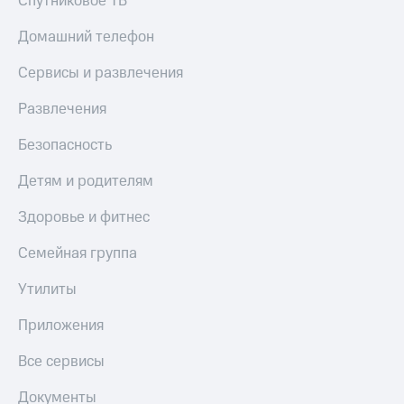
Спутниковое ТВ
МТС
КИОН
Деньги
Строки
Домашний телефон
МТС
Накопления
Live
Сервисы и развлечения
Откладывайте
Гудок
Развлечения
деньги
и получайте
Мой
Безопасность
доход 15%
МТС
Акции
Детям и родителям
Условия
Все
пополнения
приложения
Здоровье и фитнес
Финансы
Скидка
Инвестиции
Семейная группа
30%
на связь
Получайте
Утилиты
доход
онлайн
Тарифы
Приложения
Страхование
RED,
РИИЛ
Все сервисы
Покупка
и МТС Супер
полисов
дешевле
онлайн
при оплате
Документы