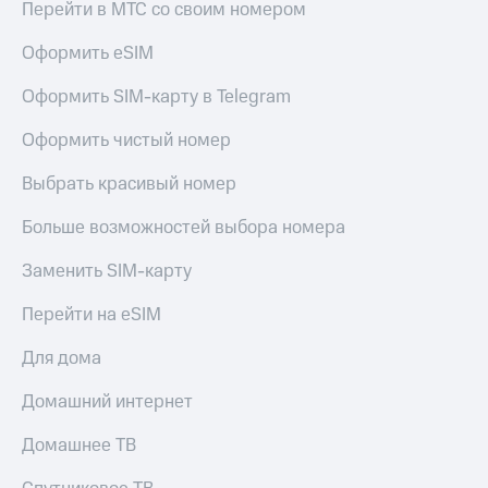
Live
Перейти в МТС со своим номером
и не
только
Гудок
Оформить eSIM
Безопасность
Мой
Оформить SIM-карту в Telegram
МТС
Финансы
Оформить чистый номер
Все
Детям
приложения
и родителям
Выбрать красивый номер
Инвестиции
Здоровье
Больше возможностей выбора номера
и фитнес
Получайте
Заменить SIM-карту
доход
Приложения
онлайн
от МТС
Перейти на eSIM
Страхование
Акции
Для дома
Покупка
полисов
Приложения
онлайн
Домашний интернет
КИОН
Скидка 30%
на связь
Домашнее ТВ
КИОН
Музыка
С картой