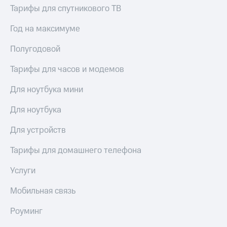
висы и подписки
Сертификаты
Тарифы для спутникового ТВ
МТС
безопасности
Premium
Год на максимуме
Всё
Подписка
под
Полугодовой
на гигабайты
рукой
интернета,
в Мой МТС
фильмы,
Тарифы для часов и модемов
музыка
Посмотрите,
и многое
Для ноутбука мини
что
другое
полезного
Семейная
Для ноутбука
есть
группа
в нашем
Для устройств
приложении
Скидка
на тарифы,
Тарифы для домашнего телефона
КИОН
общие
подписки
Услуги
КИОН
и услуги,
Музыка
доступ
Мобильная связь
к геолокации
КИОН
Кино,
Строки
Роуминг
музыка,
книги