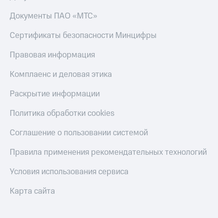
Скидка 30%
с карты
на связь
МТС Деньги
Документы ПАО «МТС»
С картой
Обзоры
Сертификаты безопасности Минцифры
МТС
товаров
Деньги
Правовая информация
МТС
Скидки
Накопления
до 40%
Комплаенс и деловая этика
на смартфоны
Откладывайте
Раскрытие информации
деньги
при
и получайте
покупке
Политика обработки cookies
доход 15%
со связью
Платежи
МТС
Соглашение о пользовании системой
и
переводы
Правила применения рекомендательных технологий
Пополнить
номер
Условия использования сервиса
МТС
Карта сайта
Настройки
автоплатежа