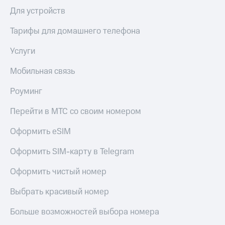
висы и подписки
Сертификаты
Для устройств
МТС
безопасности
Premium
Тарифы для домашнего телефона
Всё
Подписка
под
на гигабайты
Услуги
рукой
интернета,
в Мой МТС
фильмы,
Мобильная связь
музыка
Посмотрите,
и многое
Роуминг
что
другое
полезного
Семейная
Перейти в МТС со своим номером
есть
группа
в нашем
Оформить eSIM
приложении
Скидка
на тарифы,
Оформить SIM-карту в Telegram
КИОН
общие
подписки
КИОН
Оформить чистый номер
и услуги,
Музыка
доступ
Выбрать красивый номер
к геолокации
КИОН
Кино,
Строки
музыка,
Больше возможностей выбора номера
книги