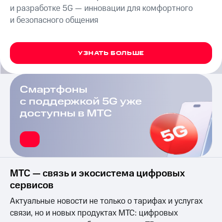
на связь
и разработке 5G — инновации для комфортного
и безопасного общения
Роуминг
Тарифы
RED,
Семейная
РИИЛ
группа
УЗНАТЬ БОЛЬШЕ
и МТС
Супер
Заказать
дешевле
SIM-
при
Смартфоны
карту
оплате
с поддержкой 5G уже
с карты
Оформить
доступны в МТС
МТС
eSIM
Деньги
SIM-
Выберите
карта
и подключите
для
ТВ
иностранцев
с выгодным
МТС — связь и экосистема цифровых
тарифом
сервисов
Оформить
чистый
Тарифы
Актуальные новости не только о тарифах и услугах
номер
связи, но и новых продуктах МТС: цифровых
Интернет,