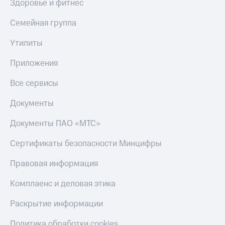
Здоровье и фитнес
МТС
КИОН
Деньги
Строки
Семейная группа
МТС
Накопления
Live
Утилиты
Откладывайте
Гудок
Приложения
деньги
и получайте
Мой
Все сервисы
доход 15%
МТС
Акции
Условия
Документы
Все
пополнения
приложения
Документы ПАО «МТС»
Финансы
Скидка
Инвестиции
30%
Сертификаты безопасности Минцифры
на связь
Получайте
доход
Правовая информация
онлайн
Тарифы
Страхование
RED,
Комплаенс и деловая этика
РИИЛ
Покупка
и МТС Супер
Раскрытие информации
полисов
дешевле
онлайн
при оплате
Политика обработки cookies