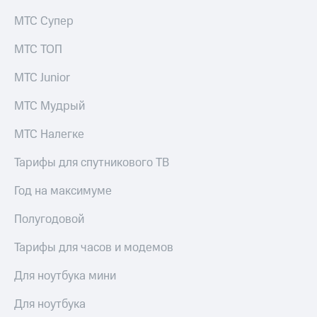
Услуги
290 ₽/
МТС Супер
мес
Акции
МТС ТОП
МТС
Домашний
Premium
интернет
МТС Junior
Подписка
Домашнее
МТС Мудрый
на гигабайты
ТВ
интернета,
МТС Налегке
фильмы,
Спутниковое
музыка
ТВ
и многое
Тарифы для спутникового ТВ
другое
Домашний
Семейная
Год на максимуме
телефон
группа
Полугодовой
Перейти
Скидка
в МТС
на тарифы,
Тарифы для часов и модемов
со своим
общие
номером
подписки
Для ноутбука мини
и услуги,
Поддержка
доступ
Для ноутбука
к геолокации