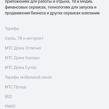
Выбрать
приложениях для работы и отдыха, ТВ и медиа,
ТВ и телефон
красивый
для дома
финансовых сервисах, технологиях для запуска и
номер
продвижения бизнеса и других сервисах компании
Услуги
Заменить
SIM-
Личный
Тарифы
карту
кабинет
интернета
Перейти
Связь, ТВ и интернет
и
на
ТВ
eSIM
Личный
МТС Дома Отлично
кабинет
Для дома
спутникового
МТС Дома Хорошо
Выберите
ТВ
и подключите
Скачать
МТС Дома Супер
ТВ
приложение
с выгодным
Мой
Тарифы мобильной связи
тарифом
МТС
Акции
МТС Проще
Тарифы
Интернет,
RED
ТВ и телефон
Видеонаблюдение
для дома
для дома
РИИЛ