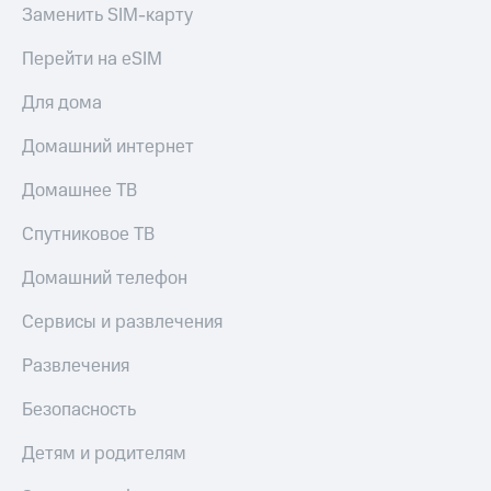
Live
и не
Заменить SIM-карту
только
Гудок
Перейти на eSIM
Безопасность
Мой
Для дома
МТС
Финансы
Домашний интернет
Все
Детям
приложения
и родителям
Домашнее ТВ
Инвестиции
Здоровье
Спутниковое ТВ
и фитнес
Получайте
доход
Домашний телефон
Приложения
онлайн
от МТС
Страхование
Сервисы и развлечения
Акции
Покупка
Развлечения
полисов
Приложения
онлайн
КИОН
Безопасность
Скидка 30%
на связь
КИОН
Детям и родителям
Музыка
С картой