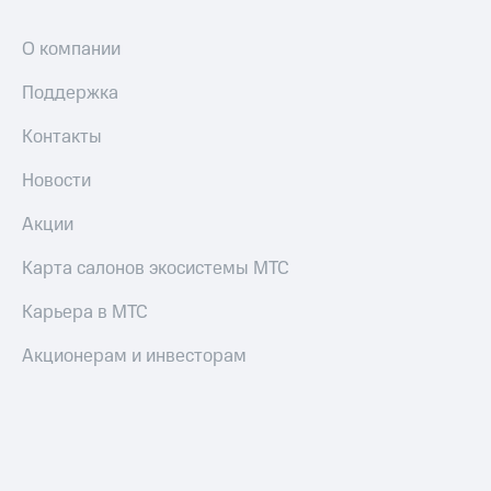
Пополнить
номер
О компании
другого
оператора
Поддержка
Оплата
Контакты
интернета
и
Новости
ТВ
Акции
Переводы
с
Карта салонов экосистемы МТС
телефона
на карту
Карьера в МТС
МТС Pay
Акционерам и инвесторам
Оплата
по QR-
коду
за границей
тернет-магазин