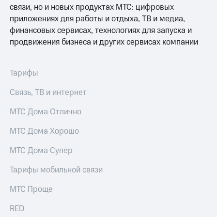
висы и подписки
Сертификаты
связи, но и новых продуктах МТС: цифровых
МТС
безопасности
приложениях для работы и отдыха, ТВ и медиа,
Premium
финансовых сервисах, технологиях для запуска и
Всё
Подписка
под
продвижения бизнеса и других сервисах компании
на гигабайты
рукой
интернета,
в Мой МТС
фильмы,
Тарифы
музыка
Посмотрите,
и многое
что
Связь, ТВ и интернет
другое
полезного
Семейная
есть
МТС Дома Отлично
группа
в нашем
приложении
Скидка
МТС Дома Хорошо
на тарифы,
КИОН
общие
МТС Дома Супер
подписки
КИОН
и услуги,
Тарифы мобильной связи
Музыка
доступ
к геолокации
МТС Проще
КИОН
Кино,
Строки
музыка,
RED
книги