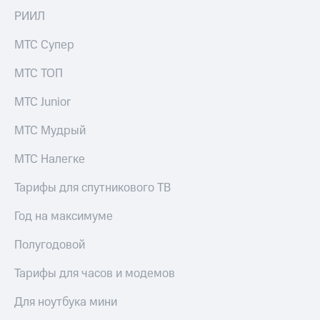
Live
и не
РИИЛ
только
Гудок
МТС Супер
Безопасность
Мой
МТС
МТС ТОП
Финансы
Все
МТС Junior
Детям
приложения
и родителям
МТС Мудрый
Инвестиции
Здоровье
и фитнес
МТС Налегке
Получайте
доход
Приложения
Тарифы для спутникового ТВ
онлайн
от МТС
Страхование
Год на максимуме
Акции
Покупка
Полугодовой
полисов
Приложения
онлайн
КИОН
Тарифы для часов и модемов
Скидка 30%
на связь
КИОН
Для ноутбука мини
Музыка
С картой