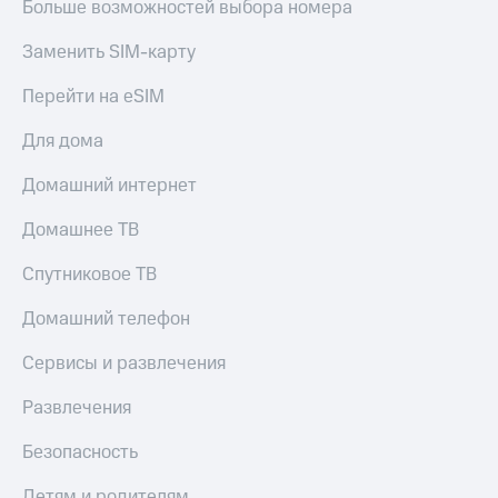
Больше возможностей выбора номера
Скидка 30%
с карты
на связь
МТС Деньги
Заменить SIM-карту
С картой
Обзоры
МТС
товаров
Перейти на eSIM
Деньги
МТС
Скидки
Для дома
Накопления
до 40%
на смартфоны
Домашний интернет
Откладывайте
деньги
Домашнее ТВ
при
и получайте
покупке
доход 15%
со связью
Спутниковое ТВ
Платежи
МТС
и
Домашний телефон
переводы
Сервисы и развлечения
Пополнить
номер
Развлечения
МТС
Безопасность
Настройки
автоплатежа
Детям и родителям