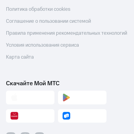
Смартфоны
Политика обработки cookies
Наушники
и
Соглашение о пользовании системой
колонки
Правила применения рекомендательных технологий
Умные
часы
Условия использования сервиса
и
трекеры
Карта сайта
Умный
дом
Планшеты
Скачайте Мой МТС
Акции
и
скидки
Все
товары