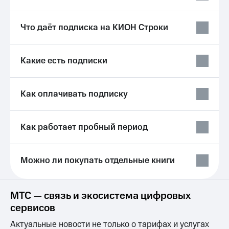
Услуги
290 ₽/
мес
Акции
Что даёт подписка на КИОН Строки
МТС
Домашний
Premium
интернет
Какие есть подписки
Подписка
Домашнее
на гигабайты
ТВ
интернета,
Как оплачивать подписку
фильмы,
Спутниковое
музыка
ТВ
и многое
другое
Как работает пробный период
Домашний
Семейная
телефон
группа
Можно ли покупать отдельные книги
Перейти
Скидка
в МТС
на тарифы,
со своим
общие
номером
подписки
МТС — связь и экосистема цифровых
и услуги,
сервисов
Поддержка
доступ
к геолокации
Актуальные новости не только о тарифах и услугах