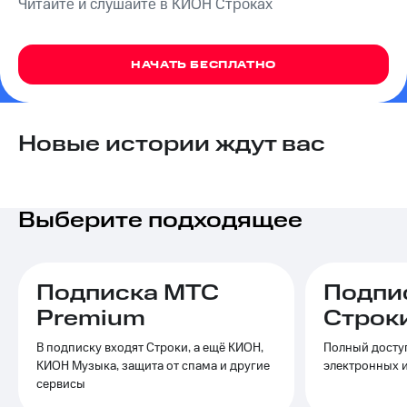
Читайте и слушайте в КИОН Строках
на связь
Роуминг
Тарифы
RED,
НАЧАТЬ БЕСПЛАТНО
Семейная
РИИЛ
группа
и МТС
Супер
Заказать
дешевле
Новые истории ждут вас
SIM-
при
карту
оплате
с карты
Оформить
МТС
Выберите подходящее
eSIM
Деньги
SIM-
Выберите
карта
и подключите
Подписка МТС
Подпи
для
ТВ
иностранцев
с выгодным
Premium
Строк
тарифом
Оформить
В подписку входят Строки, а ещё КИОН,
Полный доступ
чистый
Тарифы
КИОН Музыка, защита от спама и другие
электронных 
номер
сервисы
Интернет,