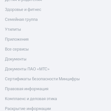
Пополнить
номер
Здоровье и фитнес
другого
оператора
Семейная группа
Оплата
Утилиты
интернета
и
Приложения
ТВ
Все сервисы
Переводы
с
Документы
телефона
на карту
Документы ПАО «МТС»
МТС Pay
Сертификаты безопасности Минцифры
Оплата
Правовая информация
по QR-
коду
за границей
Комплаенс и деловая этика
тернет-магазин
Раскрытие информации