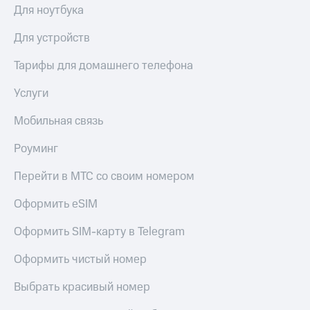
МТС
Для ноутбука
КИОН
Деньги
Строки
МТС
Для устройств
Накопления
Live
Тарифы для домашнего телефона
Откладывайте
Гудок
деньги
Услуги
и получайте
Мой
доход 15%
МТС
Мобильная связь
Акции
Условия
Все
Роуминг
пополнения
приложения
Финансы
Перейти в МТС со своим номером
Скидка
Инвестиции
30%
Оформить eSIM
на связь
Получайте
доход
Оформить SIM-карту в Telegram
онлайн
Тарифы
Страхование
RED,
Оформить чистый номер
РИИЛ
Покупка
и МТС Супер
Выбрать красивый номер
полисов
дешевле
онлайн
при оплате