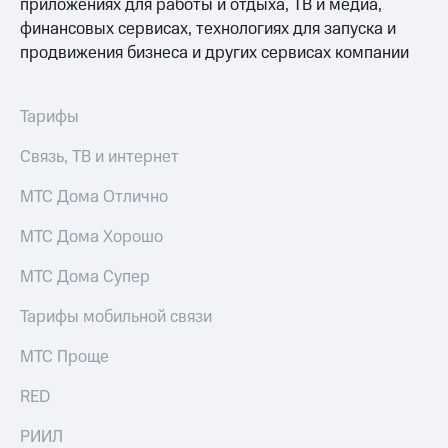
приложениях для работы и отдыха, ТВ и медиа,
доступ
финансовых сервисах, технологиях для запуска и
висы и подписки
к геолокации
продвижения бизнеса и других сервисах компании
МТС
Сертификаты
Premium
безопасности
Подписка
Тарифы
Всё
на гигабайты
интернета,
под
Связь, ТВ и интернет
фильмы,
рукой
музыка
в Мой МТС
МТС Дома Отлично
и многое
другое
Посмотрите,
МТС Дома Хорошо
что
Семейная
полезного
МТС Дома Супер
группа
есть
в нашем
Тарифы мобильной связи
Скидка
приложении
на тарифы,
общие
МТС Проще
КИОН
подписки
и услуги,
RED
КИОН
доступ
Музыка
к геолокации
РИИЛ