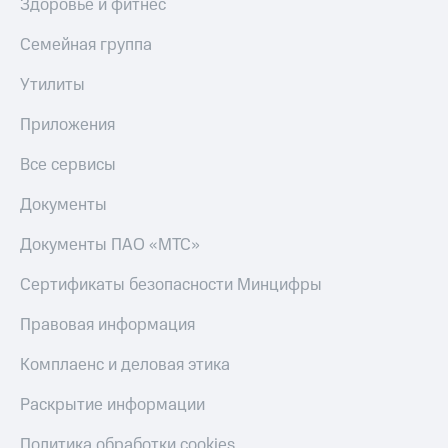
Здоровье и фитнес
Пополнить
номер
Семейная группа
МТС
Утилиты
Настройки
автоплатежа
Приложения
Пополнить
Все сервисы
номер
другого
оператора
Документы
Оплата
Документы ПАО «МТС»
интернета
и
Сертификаты безопасности Минцифры
ТВ
Правовая информация
Переводы
с
Комплаенс и деловая этика
телефона
на карту
Раскрытие информации
МТС Pay
Политика обработки cookies