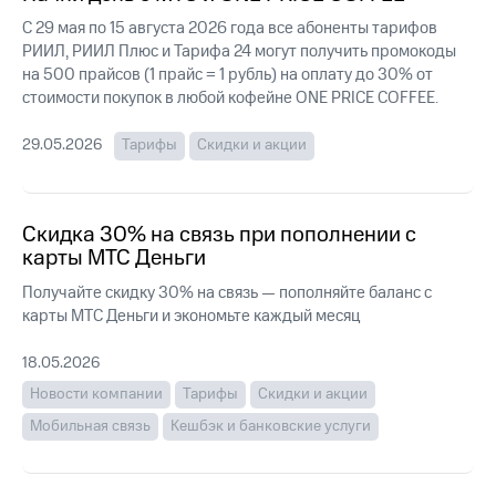
Интернет,
Выбрать
ТВ и телефон
красивый
С 29 мая по 15 августа 2026 года все абоненты тарифов
для дома
номер
РИИЛ, РИИЛ Плюс и Тарифа 24 могут получить промокоды
на 500 прайсов (1 прайс = 1 рубль) на оплату до 30% от
Заменить
стоимости покупок в любой кофейне ONE PRICE COFFEE.
Услуги
SIM-
карту
29.05.2026
Тарифы
Скидки и акции
Личный
кабинет
Перейти
интернета
на
и
eSIM
Скидка 30% на связь при пополнении с
ТВ
Личный
карты МТС Деньги
Для дома
кабинет
Выберите
Получайте скидку 30% на связь — пополняйте баланс с
спутникового
и подключите
ТВ
карты МТС Деньги и экономьте каждый месяц
ТВ
Скачать
с выгодным
приложение
тарифом
18.05.2026
Мой
Новости компании
Тарифы
Скидки и акции
МТС
Акции
Тарифы
Мобильная связь
Кешбэк и банковские услуги
Интернет,
ТВ и телефон
Видеонаблюдение
для дома