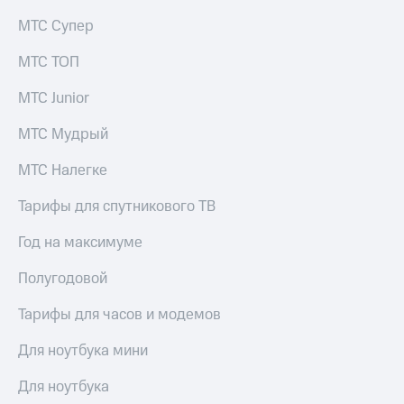
КИОН
Кино,
МТС Супер
Строки
музыка,
книги
МТС ТОП
Live
и не
только
МТС Junior
Гудок
Безопасность
Мой
МТС Мудрый
МТС
Финансы
МТС Налегке
Все
Детям
приложения
и родителям
Тарифы для спутникового ТВ
Инвестиции
Здоровье
Год на максимуме
и фитнес
Получайте
Полугодовой
доход
Приложения
онлайн
от МТС
Тарифы для часов и модемов
Страхование
Акции
Для ноутбука мини
Покупка
Приложения
Для ноутбука
полисов
КИОН
онлайн