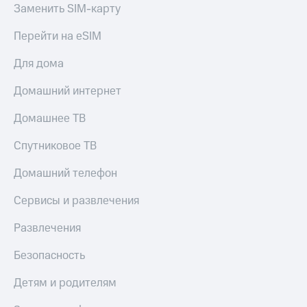
Заменить SIM-карту
Тарифы
Покупка
RED,
Перейти на eSIM
полисов
РИИЛ
онлайн
и МТС Супер
Для дома
дешевле
Скидка 30%
при оплате
на связь
Домашний интернет
с карты
МТС Деньги
С картой
Домашнее ТВ
МТС
Обзоры
Деньги
Спутниковое ТВ
товаров
МТС
Домашний телефон
Скидки
Накопления
до 40%
Сервисы и развлечения
Откладывайте
на смартфоны
деньги
и получайте
Развлечения
при
доход 15%
покупке
Безопасность
со связью
Платежи
МТС
и
Детям и родителям
переводы