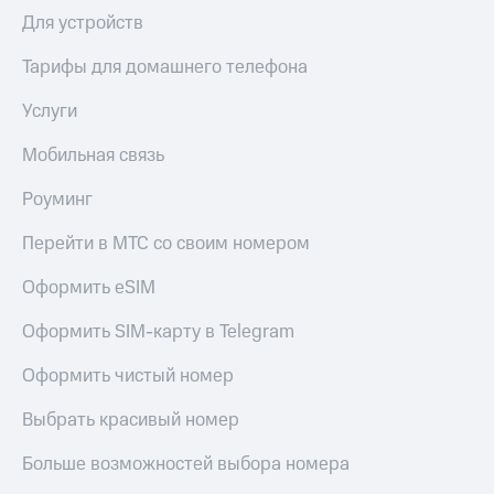
Для устройств
КИОН
Скидка 30%
Музыка
на связь
Тарифы для домашнего телефона
КИОН
С картой
Услуги
Строки
МТС
Деньги
Мобильная связь
Live
МТС
Гудок
Роуминг
Накопления
Мой
Перейти в МТС со своим номером
Откладывайте
МТС
деньги
и получайте
Оформить eSIM
Все
доход 15%
приложения
Оформить SIM-карту в Telegram
Акции
Финансы
Инвестиции
Условия
Оформить чистый номер
пополнения
Получайте
Выбрать красивый номер
доход
Скидка
онлайн
30%
Больше возможностей выбора номера
на связь
Страхование