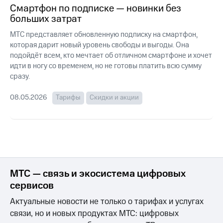
для дома
Смартфон по подписке — новинки без
больших затрат
Услуги
290 ₽/
МТС представляет обновленную подписку на смартфон,
мес
Акции
которая дарит новый уровень свободы и выгоды. Она
МТС
подойдёт всем, кто мечтает об отличном смартфоне и хочет
Домашний
Premium
идти в ногу со временем, но не готовы платить всю сумму
интернет
сразу.
Подписка
Домашнее
на гигабайты
ТВ
08.05.2026
Тарифы
Скидки и акции
интернета,
фильмы,
Спутниковое
музыка
ТВ
и многое
другое
Домашний
телефон
Семейная
группа
МТС — связь и экосистема цифровых
Перейти
в МТС
сервисов
Скидка
со своим
на тарифы,
Актуальные новости не только о тарифах и услугах
номером
общие
связи, но и новых продуктах МТС: цифровых
подписки
Поддержка
и услуги,