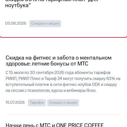
на связь
ноутбука"
Роуминг
Тарифы
RED,
05.08.2026
Скидки и акции
Семейная
РИИЛ
группа
и МТС
Супер
Заказать
дешевле
SIM-
при
карту
оплате
Скидка на фитнес и забота о ментальном
с карты
здоровье: летние бонусы от МТС
Оформить
МТС
eSIM
Деньги
С 15 июля по 30 сентября 2026 года абоненты тарифов
РИИЛ, РИИЛ Плюс и Тариф 24 могут получить скидку 83% на
SIM-
Выберите
вступительный платеж в сети фитнес-клубов DDX и скидку
карта
и подключите
для
на сессии с психологом, курсы и вебинары Ясно.
ТВ
иностранцев
с выгодным
тарифом
15.07.2026
Тарифы
Скидки и акции
Оформить
чистый
Тарифы
номер
Начни день с МТС и ONE PRICE COFFEE