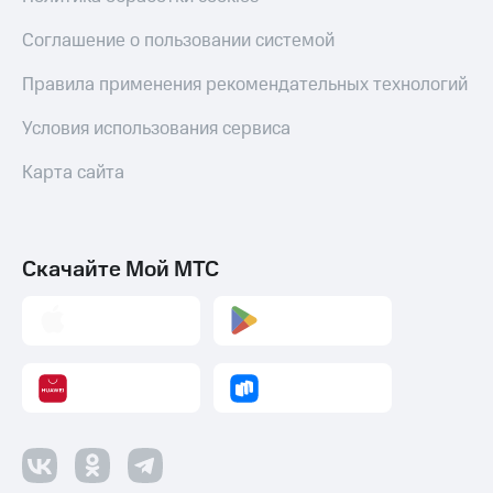
Оплата
Соглашение о пользовании системой
по QR-
коду
Правила применения рекомендательных технологий
за границей
Условия использования сервиса
тернет-магазин
Смартфоны
Карта сайта
Наушники
и
колонки
Скачайте Мой МТС
Умные
часы
и
трекеры
Умный
дом
Планшеты
Акции