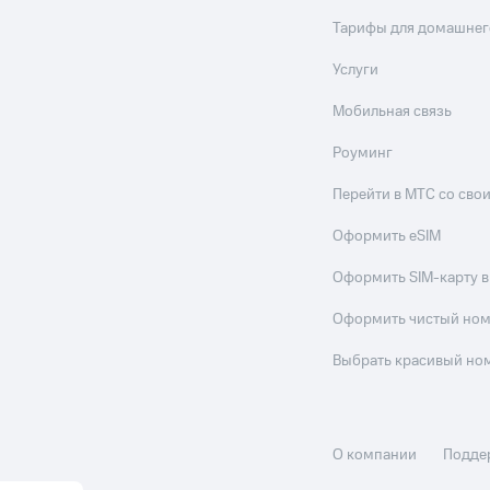
Тарифы для домашнег
Услуги
Мобильная связь
Роуминг
Перейти в МТС со св
Оформить eSIM
Оформить SIM-карту в
Оформить чистый но
Выбрать красивый но
О компании
Подде