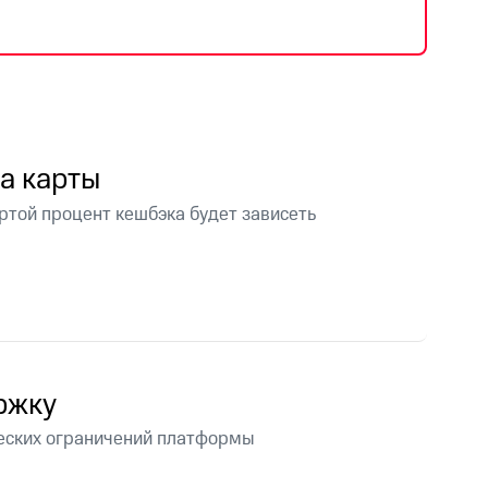
фитнес
Приложения от МТС
Приложения
Финансы
па карты
артой процент кешбэка будет зависеть
ржку
угого оператора
Оплата
ческих ограничений платформы
Интернет-магазин