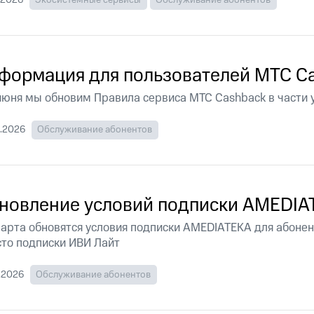
.2026
Экосистемные сервисы
Обслуживание абонентов
ые часы и трекеры
Умный дом
Планшеты
Акции и 
ход 15%
формация для пользователей МТС C
июня мы обновим Правила сервиса МТС Cashback в части 
ле при оплате с карты МТС Деньги
.2026
Обслуживание абонентов
новление условий подписки AMEDIA
марта обновятся условия подписки AMEDIATEKA для абоне
то подписки ИВИ Лайт
.2026
Обслуживание абонентов