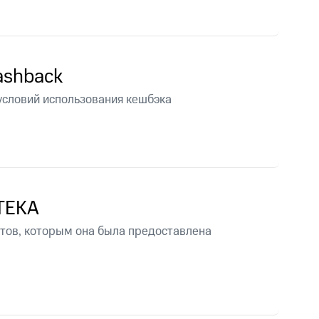
скидки
Все товары
ashback
условий использования кешбэка
TEKA
нтов, которым она была предоставлена