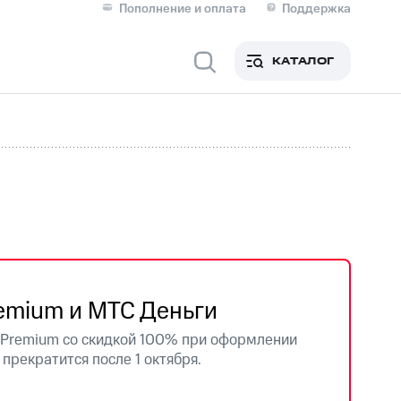
Пополнение и оплата
Поддержка
Скидка 30% на связь
Личные кабинеты
КАТАЛОГ
Мобильная связь
IM-карта для иностранцев
M
Для дома
ерейти в МТС со своим
ой МТС
emium и МТС Деньги
Сервисы и подписки
С Premium со скидкой 100% при оформлении
прекратится после 1 октября.