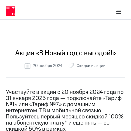
Перенести
ка 30% на связь
обильная связь
Сервисы и подписки
Интернет-магазин
Для дома
Скидка 30% на связь
Личные кабинеты
Финансы
Приложения
номер
ичные кабинеты
в МТС
Мобильная
связь
Все Новости
Тарифы
Интернет
и
ТВ
Услуги
Акция «В Новый год с выгодой!»
Спутниковое
ТВ
20 ноября 2024
Скидки и акции
Роуминг
МТС
Деньги
Личный
кабинет
Мобильная связь
Участвуйте в акции с 20 ноября 2024 года по
Скачать
Перенести
31 января 2025 года — подключайте «Тариф
приложение
номер
№1» или «Тариф №7» с домашним
Мой
в МТС
интернетом, ТВ и мобильной связью.
МТС
Пользуйтесь первый месяц со скидкой 100%
Акции
Тарифы
на абонентскую плату* и еще пять — со
скидкой 50% в рамках
Скидка 30%
Услуги