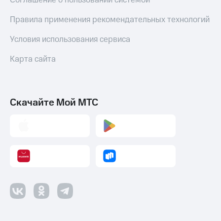
Соглашение о пользовании системой
Оплата
Правила применения рекомендательных технологий
по QR-
коду
за границей
Условия использования сервиса
тернет-магазин
Карта сайта
Смартфоны
Наушники
и
Скачайте Мой МТС
колонки
Умные
часы
и
трекеры
Умный
дом
Планшеты
Акции