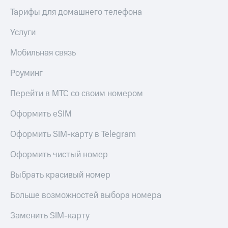
Тарифы для домашнего телефона
КИОН
Скидка 30%
Музыка
на связь
Услуги
КИОН
С картой
Строки
Мобильная связь
МТС
Деньги
Live
Роуминг
МТС
Гудок
Накопления
Перейти в МТС со своим номером
Мой
Откладывайте
Оформить eSIM
МТС
деньги
и получайте
Оформить SIM-карту в Telegram
Все
доход 15%
приложения
Оформить чистый номер
Акции
Финансы
Инвестиции
Условия
Выбрать красивый номер
пополнения
Получайте
Больше возможностей выбора номера
доход
Скидка
онлайн
30%
Заменить SIM-карту
на связь
Страхование