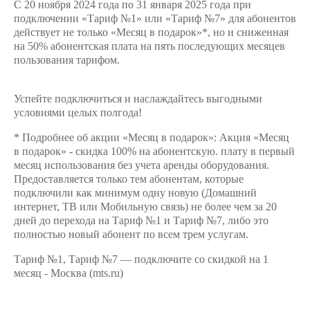
Интернет,
Выбрать
С 20 ноября 2024 года по 31 января 2025 года при
ТВ и телефон
красивый
подключении «Тариф №1» или «Тариф №7» для абонентов
для дома
номер
действует не только «Месяц в подарок»
*
, но и сниженная
на 50% абонентская плата на пять последующих месяцев
Заменить
пользования тарифом.
Услуги
SIM-
карту
Личный
Успейте подключиться и наслаждайтесь выгодными
кабинет
Перейти
условиями целых полгода!
интернета
на
и
eSIM
*
Подробнее об акции «Месяц в подарок»: Акция «Месяц
ТВ
в подарок» - скидка 100% на абонентскую. плату в первый
Личный
Для дома
месяц использования без учета аренды оборудования.
кабинет
Выберите
Предоставляется только тем абонентам, которые
спутникового
и подключите
подключили как минимум одну новую (Домашний
ТВ
ТВ
интернет, ТВ или Мобильную связь) не более чем за 20
Скачать
с выгодным
дней до перехода на Тариф №1 и Тариф №7, либо это
приложение
тарифом
полностью новый абонент по всем трем услугам.
Мой
МТС
Тариф №1, Тариф №7 — подключите со скидкой на 1
Акции
Тарифы
месяц - Москва (mts.ru)
Интернет,
ТВ и телефон
Видеонаблюдение
для дома