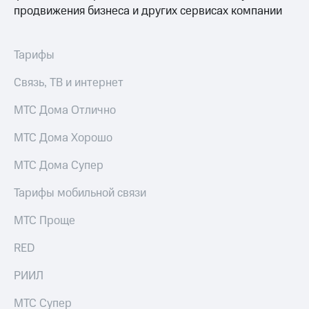
продвижения бизнеса и других сервисах компании
доступ
висы и подписки
к геолокации
МТС
Сертификаты
Premium
Тарифы
безопасности
Подписка
Связь, ТВ и интернет
Всё
на гигабайты
интернета,
под
МТС Дома Отлично
фильмы,
рукой
музыка
в Мой МТС
МТС Дома Хорошо
и многое
другое
Посмотрите,
МТС Дома Супер
что
Семейная
полезного
группа
Тарифы мобильной связи
есть
в нашем
Скидка
МТС Проще
приложении
на тарифы,
общие
RED
КИОН
подписки
и услуги,
РИИЛ
КИОН
доступ
Музыка
к геолокации
МТС Супер