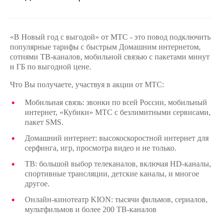
на связь
Роуминг
Тарифы
RED,
«В Новый год с выгодой» от МТС - это повод подключить
Семейная
РИИЛ
популярные тарифы с быстрым Домашним интернетом,
группа
и МТС
сотнями ТВ-каналов, мобильной связью с пакетами минут
Супер
и ГБ по выгодной цене.
Заказать
дешевле
SIM-
при
Что Вы получаете, участвуя в акции от МТС:
карту
оплате
с карты
Мобильная связь: звонки по всей России, мобильный
Оформить
МТС
интернет, «Кубики» МТС с безлимитными сервисами,
eSIM
Деньги
пакет SMS.
SIM-
Домашний интернет: высокоскоростной интернет для
Выберите
карта
серфинга, игр, просмотра видео и не только.
и подключите
для
ТВ
ТВ: большой выбор телеканалов, включая HD-каналы,
иностранцев
с выгодным
спортивные трансляции, детские каналы, и многое
тарифом
другое.
Оформить
чистый
Онлайн-кинотеатр
KION
:
тысячи фильмов, сериалов,
Тарифы
номер
мультфильмов и более 200 ТВ-каналов