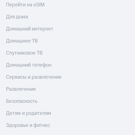
Перейти на eSIM
Тарифы
Покупка
RED,
полисов
Для дома
РИИЛ
онлайн
и МТС Супер
Домашний интернет
дешевле
Скидка 30%
при оплате
на связь
Домашнее ТВ
с карты
МТС Деньги
С картой
Спутниковое ТВ
МТС
Обзоры
Деньги
товаров
Домашний телефон
МТС
Скидки
Накопления
Сервисы и развлечения
до 40%
Откладывайте
на смартфоны
Развлечения
деньги
и получайте
при
Безопасность
доход 15%
покупке
со связью
Детям и родителям
Платежи
МТС
и
Здоровье и фитнес
переводы