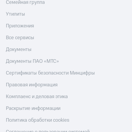
Семейная группа
Пополнить
номер
Утилиты
МТС
Приложения
Настройки
автоплатежа
Все сервисы
Пополнить
номер
Документы
другого
оператора
Документы ПАО «МТС»
Оплата
Сертификаты безопасности Минцифры
интернета
и
Правовая информация
ТВ
Комплаенс и деловая этика
Переводы
с
Раскрытие информации
телефона
на карту
Политика обработки cookies
МТС Pay