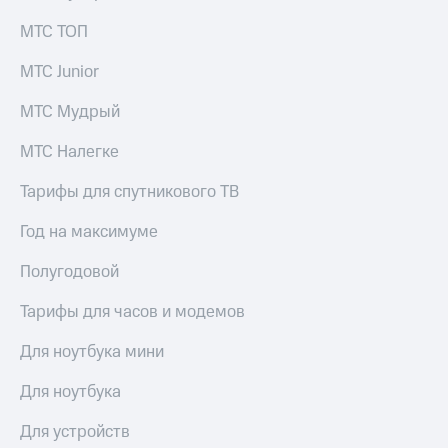
КИОН
Кино,
МТС ТОП
Строки
музыка,
книги
Live
МТС Junior
и не
только
Гудок
МТС Мудрый
Безопасность
Мой
МТС Налегке
МТС
Финансы
Тарифы для спутникового ТВ
Все
Детям
приложения
и родителям
Год на максимуме
Инвестиции
Здоровье
Полугодовой
и фитнес
Получайте
Тарифы для часов и модемов
доход
Приложения
онлайн
от МТС
Для ноутбука мини
Страхование
Акции
Для ноутбука
Покупка
Приложения
полисов
Для устройств
КИОН
онлайн