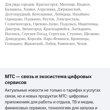
для дома
Для ряда городов: Красногорск, Мытищи, Видное,
Балашиха, Химки, Апрелевка, Дзержинский,
Услуги
290 ₽/
Долгопрудный, Котельники, Люберцы. Нахабино,
мес
Одинцово, Пушкино, Реутов, Электросталь,
Акции
Солнечногорск, Орехово-Зуево, Подольск, Ивантеевка,
МТС
Дмитров, Звенигород, Красноармейск, Лыткарино,
Домашний
Premium
интернет
Ногинск, Сергиев Посад, Серпухов, Ступино, Щелково.
Домодедово, Королёв. Наро-Фоминск, Бронницы,
Подписка
Домашнее
Голицыно, Жуковский, Лобня, Раменское, Чехов.
на гигабайты
ТВ
интернета,
фильмы,
Спутниковое
музыка
ТВ
и многое
другое
Домашний
МТС — связь и экосистема цифровых
телефон
Семейная
группа
сервисов
Перейти
Актуальные новости не только о тарифах и услугах
в МТС
Скидка
со своим
на тарифы,
связи, но и новых продуктах МТС: цифровых
номером
общие
приложениях для работы и отдыха, ТВ и медиа,
подписки
финансовых сервисах, технологиях для запуска и
Поддержка
и услуги,