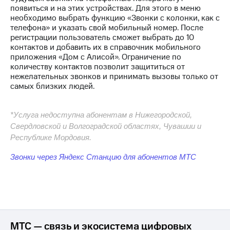
Интернет,
Выбрать
появиться и на этих устройствах. Для этого в меню
ТВ и телефон
красивый
необходимо выбрать функцию «Звонки с колонки, как с
для дома
номер
телефона» и указать свой мобильный номер. После
регистрации пользователь сможет выбрать до 10
Заменить
контактов и добавить их в справочник мобильного
Услуги
SIM-
приложения «Дом с Алисой». Ограничение по
карту
количеству контактов позволит защититься от
Личный
нежелательных звонков и принимать вызовы только от
кабинет
Перейти
самых близких людей.
интернета
на
и
eSIM
ТВ
*Услуга недоступна абонентам в Нижегородской,
Личный
Для дома
кабинет
Свердловской и Волгоградской областях, Чувашии и
Выберите
спутникового
Республике Мордовия.
и подключите
ТВ
ТВ
Скачать
Звонки через Яндекс Станцию для абонентов МТС
с выгодным
приложение
тарифом
Мой
МТС
Акции
Тарифы
Интернет,
ТВ и телефон
Видеонаблюдение
МТС — связь и экосистема цифровых
для дома