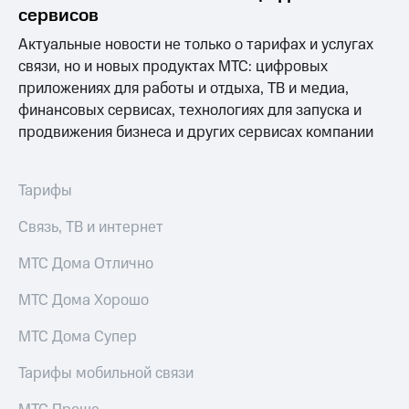
для дома
сервисов
Услуги
Актуальные новости не только о тарифах и услугах
290 ₽/
мес
связи, но и новых продуктах МТС: цифровых
Акции
приложениях для работы и отдыха, ТВ и медиа,
МТС
финансовых сервисах, технологиях для запуска и
Домашний
Premium
интернет
продвижения бизнеса и других сервисах компании
Подписка
Домашнее
на гигабайты
ТВ
интернета,
Тарифы
фильмы,
Спутниковое
музыка
Связь, ТВ и интернет
ТВ
и многое
другое
МТС Дома Отлично
Домашний
телефон
Семейная
МТС Дома Хорошо
группа
Перейти
в МТС
МТС Дома Супер
Скидка
со своим
на тарифы,
номером
Тарифы мобильной связи
общие
подписки
Поддержка
и услуги,