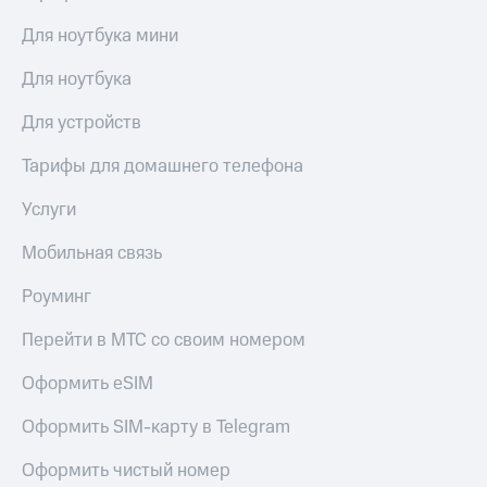
КИОН
Кино,
Строки
Для ноутбука мини
музыка,
книги
Live
Для ноутбука
и не
только
Гудок
Для устройств
Безопасность
Мой
Тарифы для домашнего телефона
МТС
Финансы
Услуги
Все
Детям
приложения
и родителям
Мобильная связь
Инвестиции
Здоровье
Роуминг
и фитнес
Получайте
Перейти в МТС со своим номером
доход
Приложения
онлайн
от МТС
Оформить eSIM
Страхование
Акции
Оформить SIM-карту в Telegram
Покупка
Приложения
полисов
Оформить чистый номер
КИОН
онлайн