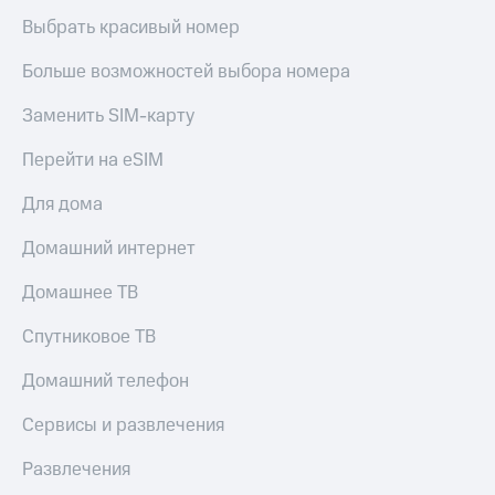
Выбрать красивый номер
КИОН
Скидка 30%
Музыка
на связь
Больше возможностей выбора номера
КИОН
С картой
Строки
Заменить SIM-карту
МТС
Деньги
Live
Перейти на eSIM
МТС
Гудок
Накопления
Для дома
Мой
Откладывайте
Домашний интернет
МТС
деньги
и получайте
Домашнее ТВ
Все
доход 15%
приложения
Спутниковое ТВ
Акции
Финансы
Инвестиции
Условия
Домашний телефон
пополнения
Получайте
Сервисы и развлечения
доход
Скидка
онлайн
30%
Развлечения
на связь
Страхование