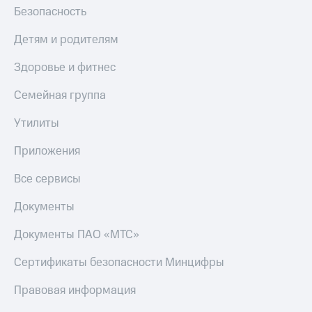
Безопасность
Тарифы
Покупка
RED,
полисов
Детям и родителям
РИИЛ
онлайн
и МТС Супер
Здоровье и фитнес
дешевле
Скидка 30%
при оплате
на связь
Семейная группа
с карты
МТС Деньги
С картой
Утилиты
МТС
Обзоры
Деньги
товаров
Приложения
МТС
Скидки
Накопления
Все сервисы
до 40%
Откладывайте
на смартфоны
Документы
деньги
и получайте
при
Документы ПАО «МТС»
доход 15%
покупке
со связью
Сертификаты безопасности Минцифры
Платежи
МТС
и
Правовая информация
переводы