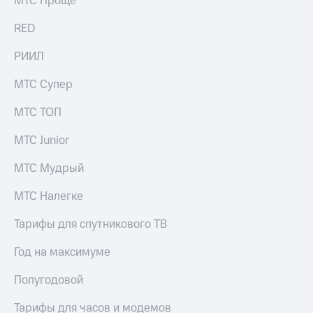
МТС Проще
доступ
висы и подписки
к геолокации
RED
МТС
Сертификаты
Premium
РИИЛ
безопасности
Подписка
МТС Супер
Всё
на гигабайты
интернета,
под
МТС ТОП
фильмы,
рукой
музыка
в Мой МТС
МТС Junior
и многое
другое
Посмотрите,
МТС Мудрый
что
Семейная
полезного
группа
МТС Налегке
есть
в нашем
Скидка
Тарифы для спутникового ТВ
приложении
на тарифы,
общие
Год на максимуме
КИОН
подписки
и услуги,
Полугодовой
КИОН
доступ
Музыка
к геолокации
Тарифы для часов и модемов