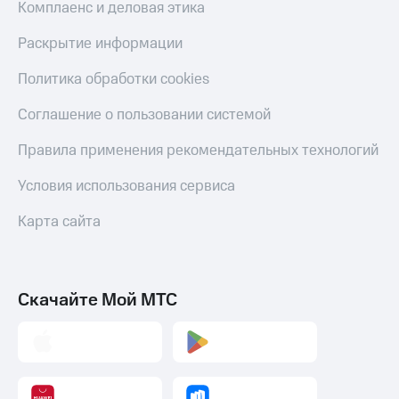
Комплаенс и деловая этика
Пополнить
номер
Раскрытие информации
МТС
Политика обработки cookies
Настройки
автоплатежа
Соглашение о пользовании системой
Пополнить
номер
Правила применения рекомендательных технологий
другого
оператора
Условия использования сервиса
Оплата
Карта сайта
интернета
и
ТВ
Скачайте Мой МТС
Переводы
с
телефона
на карту
МТС Pay