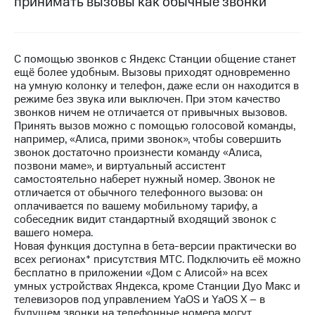
принимать вызовы как обычные звонки
на связь
Роуминг
Тарифы
RED,
С помощью звонков с Яндекс Станции общение станет
Семейная
РИИЛ
ещё более удобным. Вызовы приходят одновременно
группа
и МТС
на умную колонку и телефон, даже если он находится в
Супер
режиме без звука или выключен. При этом качество
Заказать
дешевле
звонков ничем не отличается от привычных вызовов.
SIM-
при
Принять вызов можно с помощью голосовой команды,
карту
оплате
например, «Алиса, прими звонок», чтобы совершить
с карты
звонок достаточно произнести команду «Алиса,
Оформить
МТС
позвони маме», и виртуальный ассистент
eSIM
Деньги
самостоятельно наберет нужный номер. Звонок не
отличается от обычного телефонного вызова: он
SIM-
Выберите
оплачивается по вашему мобильному тарифу, а
карта
и подключите
собеседник видит стандартный входящий звонок с
для
ТВ
вашего номера.
иностранцев
с выгодным
Новая функция доступна в бета-версии практически во
тарифом
всех регионах* присутствия МТС. Подключить её можно
Оформить
бесплатно в приложении «Дом с Алисой» на всех
чистый
умных устройствах Яндекса, кроме Станции Дуо Макс и
Тарифы
номер
телевизоров под управлением YaOS и YaOS X – в
будущем звонки на телефонные номера могут