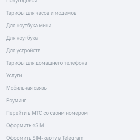
Полугодовой
доступ
висы и подписки
к геолокации
Тарифы для часов и модемов
МТС
Сертификаты
Premium
Для ноутбука мини
безопасности
Подписка
Для ноутбука
Всё
на гигабайты
интернета,
под
Для устройств
фильмы,
рукой
музыка
в Мой МТС
Тарифы для домашнего телефона
и многое
другое
Посмотрите,
Услуги
что
Семейная
полезного
группа
Мобильная связь
есть
в нашем
Скидка
Роуминг
приложении
на тарифы,
общие
Перейти в МТС со своим номером
КИОН
подписки
и услуги,
Оформить eSIM
КИОН
доступ
Музыка
к геолокации
Оформить SIM-карту в Telegram