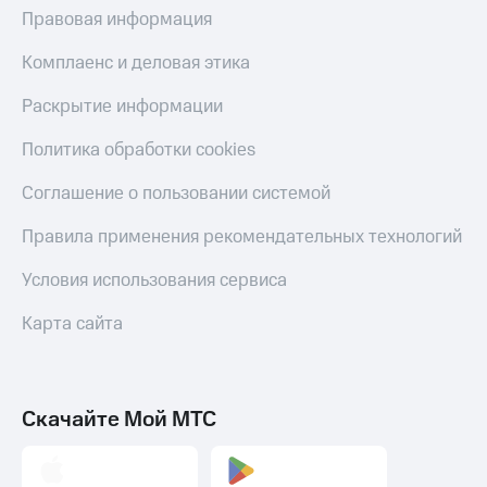
Правовая информация
Тарифы
Покупка
RED,
полисов
Комплаенс и деловая этика
РИИЛ
онлайн
и МТС Супер
Раскрытие информации
дешевле
Скидка 30%
при оплате
на связь
Политика обработки cookies
с карты
МТС Деньги
С картой
Соглашение о пользовании системой
МТС
Обзоры
Деньги
товаров
Правила применения рекомендательных технологий
МТС
Скидки
Накопления
Условия использования сервиса
до 40%
Откладывайте
на смартфоны
Карта сайта
деньги
и получайте
при
доход 15%
покупке
со связью
Скачайте Мой МТС
Платежи
МТС
и
переводы