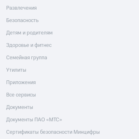
Развлечения
КИОН
Скидка 30%
Музыка
на связь
Безопасность
КИОН
С картой
Строки
Детям и родителям
МТС
Деньги
Live
Здоровье и фитнес
МТС
Гудок
Накопления
Семейная группа
Мой
Откладывайте
Утилиты
МТС
деньги
и получайте
Приложения
Все
доход 15%
приложения
Все сервисы
Акции
Финансы
Инвестиции
Условия
Документы
пополнения
Получайте
Документы ПАО «МТС»
доход
Скидка
онлайн
30%
Сертификаты безопасности Минцифры
на связь
Страхование