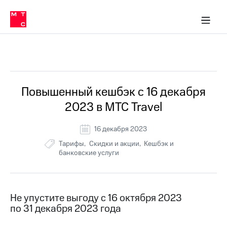
Перенести
ка 30% на связь
обильная связь
Сервисы и подписки
Интернет-магазин
Для дома
Скидка 30% на связь
Личные кабинеты
Финансы
Приложения
номер
ичные кабинеты
в МТС
Мобильная
связь
Все Новости
Тарифы
Интернет
и
ТВ
Услуги
Повышенный кешбэк с 16 декабря
Спутниковое
2023 в МТС Travel
ТВ
Роуминг
МТС
16 декабря 2023
Деньги
Тарифы
Скидки и акции
Кешбэк и
Личный
банковские услуги
кабинет
Мобильная связь
Скачать
Перенести
приложение
номер
Мой
в МТС
МТС
Не упустите выгоду с 16 октября 2023
Акции
Тарифы
по 31 декабря 2023 года
Скидка 30%
Услуги