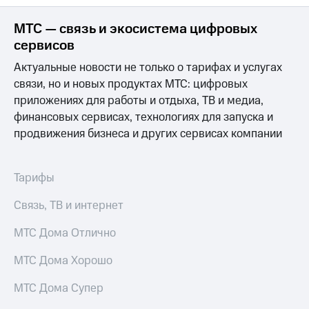
Интернет,
Выбрать
ТВ и телефон
красивый
МТС — связь и экосистема цифровых
для дома
номер
сервисов
Заменить
Услуги
Актуальные новости не только о тарифах и услугах
SIM-
карту
связи, но и новых продуктах МТС: цифровых
Личный
приложениях для работы и отдыха, ТВ и медиа,
кабинет
Перейти
финансовых сервисах, технологиях для запуска и
интернета
на
и
продвижения бизнеса и других сервисах компании
eSIM
ТВ
Личный
Для дома
кабинет
Выберите
Тарифы
спутникового
и подключите
ТВ
ТВ
Связь, ТВ и интернет
Скачать
с выгодным
приложение
тарифом
МТС Дома Отлично
Мой
МТС
МТС Дома Хорошо
Акции
Тарифы
Интернет,
МТС Дома Супер
ТВ и телефон
Видеонаблюдение
для дома