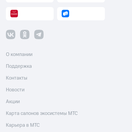
Пополнить
номер
МТС
Настройки
автоплатежа
Пополнить
номер
другого
О компании
оператора
Поддержка
Оплата
интернета
Контакты
и
ТВ
Новости
Переводы
Акции
с
телефона
Карта салонов экосистемы МТС
на карту
Карьера в МТС
МТС Pay