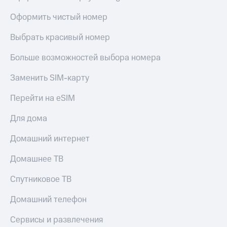
КИОН
Кино,
Строки
Оформить чистый номер
музыка,
книги
Live
Выбрать красивый номер
и не
только
Гудок
Больше возможностей выбора номера
Безопасность
Мой
Заменить SIM-карту
МТС
Финансы
Перейти на eSIM
Все
Детям
приложения
и родителям
Для дома
Инвестиции
Здоровье
Домашний интернет
и фитнес
Получайте
Домашнее ТВ
доход
Приложения
онлайн
от МТС
Спутниковое ТВ
Страхование
Акции
Домашний телефон
Покупка
Приложения
полисов
Сервисы и развлечения
КИОН
онлайн