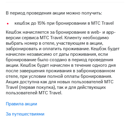
на связь
В период проведения акции можно получить:
Роуминг
Тарифы
RED,
кешбэк до 15% при бронировании в МТС Travel
Семейная
РИИЛ
группа
Кешбэк начисляется за бронирование в web- и app-
и МТС
версии сервиса МТС Travel. Клиенту необходимо
Супер
Заказать
выбрать номер в отеле, участвующем в акции,
дешевле
SIM-
забронировать и оплатить проживание. Кешбэк будет
при
карту
начислен независимо от даты проживания, если
оплате
бронирование было создано в период проведения
с карты
Оформить
акции. Кешбэк будет начислен в течение одного дня
МТС
eSIM
после завершения проживания в забронированном
Деньги
отеле, при условии полной оплаты бронирования.
SIM-
Акция доступна как для новых пользователей МТС
Выберите
карта
Travel (первая покупка), так и для действующих
и подключите
для
пользователей МТС Travel.
ТВ
иностранцев
с выгодным
Правила акции
тарифом
Оформить
За путешествиями
чистый
Тарифы
номер