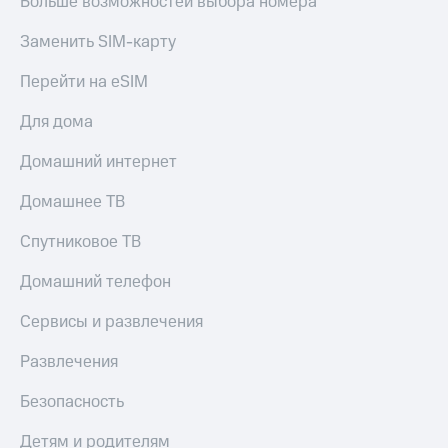
Больше возможностей выбора номера
КИОН
Скидка 30%
Заменить SIM-карту
Музыка
на связь
Перейти на eSIM
КИОН
С картой
Строки
МТС
Для дома
Деньги
Live
Домашний интернет
МТС
Гудок
Накопления
Домашнее ТВ
Мой
Откладывайте
МТС
деньги
Спутниковое ТВ
и получайте
Все
доход 15%
Домашний телефон
приложения
Акции
Финансы
Сервисы и развлечения
Инвестиции
Условия
пополнения
Развлечения
Получайте
доход
Скидка
Безопасность
онлайн
30%
на связь
Детям и родителям
Страхование