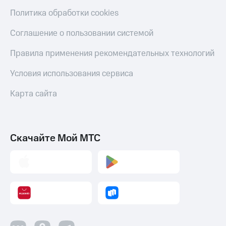
Пополнить
Политика обработки cookies
номер
МТС
Соглашение о пользовании системой
Настройки
Правила применения рекомендательных технологий
автоплатежа
Условия использования сервиса
Пополнить
номер
другого
Карта сайта
оператора
Оплата
интернета
Скачайте Мой МТС
и
ТВ
Переводы
с
телефона
на карту
МТС Pay