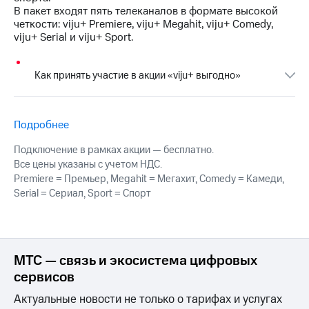
Интернет,
Выбрать
В пакет входят пять телеканалов в формате высокой
ТВ и телефон
красивый
четкости: viju+ Premiere, viju+ Megahit, viju+ Comedy,
для дома
номер
viju+ Serial и viju+ Sport.
Заменить
Услуги
SIM-
Как принять участие в акции «viju+ выгодно»
карту
Личный
кабинет
Перейти
интернета
на
Подробнее
и
eSIM
ТВ
Подключение в рамках акции — бесплатно.
Личный
Для дома
Все цены указаны с учетом НДС.
кабинет
Выберите
Premiere = Премьер, Megahit = Мегахит, Comedy = Камеди,
спутникового
и подключите
Serial = Сериал, Sport = Спорт
ТВ
ТВ
Скачать
с выгодным
приложение
тарифом
Мой
МТС
МТС — связь и экосистема цифровых
Акции
Тарифы
сервисов
Интернет,
ТВ и телефон
Актуальные новости не только о тарифах и услугах
Видеонаблюдение
для дома