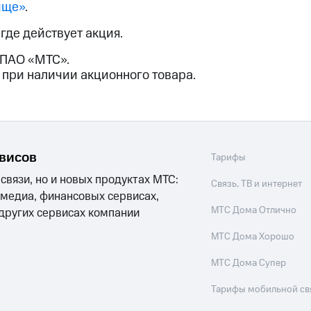
ые часы и трекеры
Умный дом
Планшеты
Акции и 
ище»
.
ход 15%
, где действует акция.
 ПАО «МТС».
 при наличии акционного товара.
ле при оплате с карты МТС Деньги
рвисов
Тарифы
 связи, но и новых продуктах МТС:
Связь, ТВ и интернет
 медиа, финансовых сервисах,
МТС Дома Отлично
 других сервисах компании
МТС Дома Хорошо
МТС Дома Супер
Тарифы мобильной св