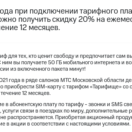
услуги, доступ к геолокации
 года при подключении тарифного пл
пасность
Финансы
Детям и родителям
Здоровье и 
ильмы, музыка и многое другое
жно получить скидку 20% на ежеме
чение 12 месяцев.
услуги, доступ к геолокации
ive
Гудок
Мой МТС
Все приложения
иф для тех, кто ценит свободу и предпочитает сам 
 ним вы получаете 50 ГБ мобильного интернета и в
сии из включенного пакета минут!
 в нашем приложении
2021 года в ряде салонов МТС Московской области де
ive
Гудок
Мой МТС
Все приложения
Инвестиции
о приобрести SIM-карту с тарифом «Тарифище» со 
течение 12 месяцев.
ход 15%
ие в абонентскую плату по тарифу - звонки и SMS св
, услуги связи в поездках по миру, дополнительные
ер МТС
Настройки автоплатежа
Пополнить номер др
ка не распространяется. Приобретая акционный продук
 на карту
МТС Pay
Оплата по QR-коду за границей
ие в акции в соответствии с настоящими условиями.