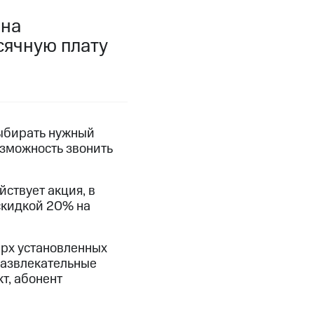
ана
фитнес
Приложения от МТС
сячную плату
Приложения
Финансы
выбирать нужный
озможность звонить
йствует акция, в
скидкой 20% на
ерх установленных
 развлекательные
угого оператора
Оплата
т, абонент
Интернет-магазин