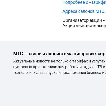
Смартфоны
Наушники и колонки
Умн
Подробнее о «Тариф
МТС Накопления
Откладывайте деньги и получайте до
Адреса салонов МТС
Акции
Условия пополнения
Организатор акции -
Акция действительна
Скидка 30% на связь
Тарифы RED, РИИЛ и МТС Супер дешев
Обзоры товаров
МТС — связь и экосистема цифровых се
Скидки до 40%
Актуальные новости не только о тарифах и услугах
на смартфоны
цифровых приложениях для работы и отдыха, ТВ и
технологиях для запуска и продвижения бизнеса и
при покупке со связью МТС