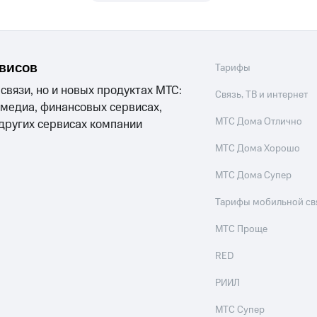
ле при оплате с карты МТС Деньги
рвисов
Тарифы
 связи, но и новых продуктах МТС:
Связь, ТВ и интернет
 медиа, финансовых сервисах,
МТС Дома Отлично
 других сервисах компании
МТС Дома Хорошо
МТС Дома Супер
Тарифы мобильной св
МТС Проще
RED
РИИЛ
МТС Супер