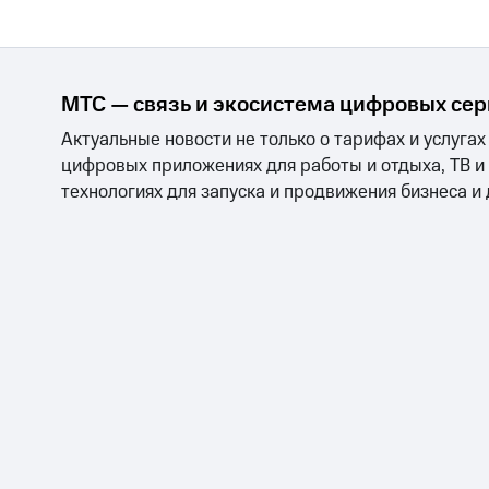
Тарифы RED, РИИЛ и МТС Супер дешев
Обзоры товаров
МТС — связь и экосистема цифровых се
Скидки до 40%
Актуальные новости не только о тарифах и услугах
на смартфоны
цифровых приложениях для работы и отдыха, ТВ и
технологиях для запуска и продвижения бизнеса и
при покупке со связью МТС