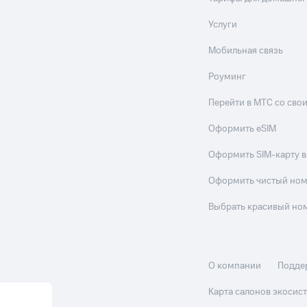
Услуги
Мобильная связь
Роуминг
Перейти в МТС со св
Оформить eSIM
Оформить SIM-карту в
Оформить чистый но
Выбрать красивый но
О компании
Подде
Карта салонов экоси