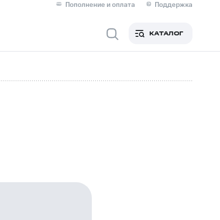
Пополнение и оплата
Поддержка
Скидка 30% на связь
Личные кабинеты
КАТАЛОГ
Мобильная связь
IM-карта для иностранцев
M
Для дома
ерейти в МТС со своим
ой МТС
Сервисы и подписки
фитнес
Приложения от МТС