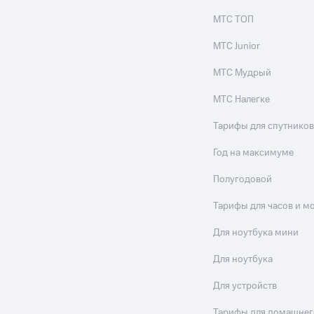
МТС ТОП
МТС Junior
МТС Мудрый
МТС Налегке
Тарифы для спутников
Год на максимуме
Полугодовой
Тарифы для часов и м
Для ноутбука мини
Для ноутбука
Для устройств
Тарифы для домашнег