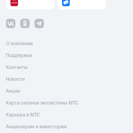
Пополнить
номер
другого
оператора
Оплата
интернета
О компании
и
ТВ
Поддержка
Переводы
Контакты
с
телефона
на карту
Новости
МТС Pay
Акции
Оплата
Карта салонов экосистемы МТС
по QR-
коду
Карьера в МТС
за границей
Акционерам и инвесторам
тернет-магазин