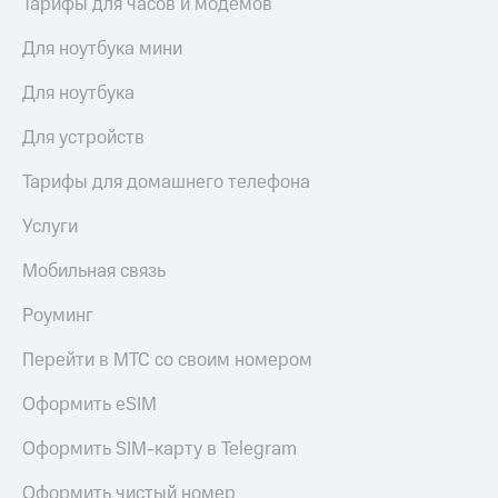
Тарифы для часов и модемов
висы и подписки
Сертификаты
МТС
безопасности
Premium
Для ноутбука мини
Всё
Подписка
Для ноутбука
под
на гигабайты
рукой
интернета,
Для устройств
в Мой МТС
фильмы,
музыка
Тарифы для домашнего телефона
Посмотрите,
и многое
что
другое
Услуги
полезного
Семейная
есть
группа
Мобильная связь
в нашем
приложении
Скидка
Роуминг
на тарифы,
КИОН
общие
Перейти в МТС со своим номером
подписки
КИОН
и услуги,
Музыка
Оформить eSIM
доступ
к геолокации
КИОН
Кино,
Оформить SIM-карту в Telegram
Строки
музыка,
книги
Оформить чистый номер