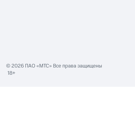
Смартфоны
Наушники
и
колонки
Умные
часы
и
трекеры
Умный
© 2026 ПАО «МТС» Все права защищены
дом
18+
Планшеты
Акции
и
скидки
Все
товары