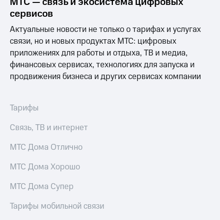
МТС — связь и экосистема цифровых
Выбрать
ТВ и телефон
красивый
для дома
сервисов
номер
Актуальные новости не только о тарифах и услугах
Услуги
Заменить
связи, но и новых продуктах МТС: цифровых
SIM-
Личный
приложениях для работы и отдыха, ТВ и медиа,
карту
кабинет
финансовых сервисах, технологиях для запуска и
интернета
продвижения бизнеса и других сервисах компании
Перейти
и
на
ТВ
eSIM
Личный
кабинет
Тарифы
Для дома
спутникового
Выберите
ТВ
Связь, ТВ и интернет
и подключите
Скачать
ТВ
приложение
МТС Дома Отлично
с выгодным
Мой
тарифом
МТС
МТС Дома Хорошо
Акции
Тарифы
МТС Дома Супер
Интернет,
ТВ и телефон
Видеонаблюдение
Тарифы мобильной связи
для дома
для дома