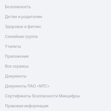
МТС
КИОН
Безопасность
Деньги
Строки
МТС
Детям и родителям
Накопления
Live
Здоровье и фитнес
Откладывайте
Гудок
деньги
и получайте
Семейная группа
Мой
доход 15%
МТС
Акции
Утилиты
Условия
Все
пополнения
Приложения
приложения
Финансы
Скидка
Все сервисы
Инвестиции
30%
на связь
Получайте
Документы
доход
онлайн
Тарифы
Документы ПАО «МТС»
Страхование
RED,
РИИЛ
Сертификаты безопасности Минцифры
Покупка
и МТС Супер
полисов
дешевле
Правовая информация
онлайн
при оплате