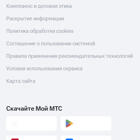
Скидка 30%
с карты
Комплаенс и деловая этика
на связь
МТС Деньги
Раскрытие информации
С картой
Обзоры
МТС
товаров
Политика обработки cookies
Деньги
МТС
Скидки
Соглашение о пользовании системой
Накопления
до 40%
на смартфоны
Правила применения рекомендательных технологий
Откладывайте
деньги
при
и получайте
Условия использования сервиса
покупке
доход 15%
со связью
Платежи
Карта сайта
МТС
и
переводы
Пополнить
Скачайте Мой МТС
номер
МТС
Настройки
автоплатежа