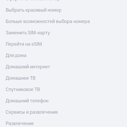
Live
и не
только
Выбрать красивый номер
Гудок
Безопасность
Больше возможностей выбора номера
Мой
МТС
Финансы
Заменить SIM-карту
Все
Детям
Перейти на eSIM
приложения
и родителям
Для дома
Инвестиции
Здоровье
и фитнес
Получайте
Домашний интернет
доход
Приложения
онлайн
Домашнее ТВ
от МТС
Страхование
Акции
Спутниковое ТВ
Покупка
полисов
Приложения
Домашний телефон
онлайн
КИОН
Скидка 30%
Сервисы и развлечения
на связь
КИОН
Музыка
Развлечения
С картой