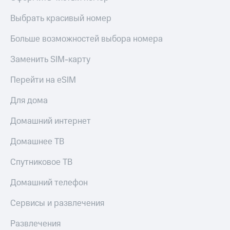
Live
и не
только
Выбрать красивый номер
Гудок
Безопасность
Больше возможностей выбора номера
Мой
МТС
Финансы
Заменить SIM-карту
Все
Детям
Перейти на eSIM
приложения
и родителям
Для дома
Инвестиции
Здоровье
и фитнес
Получайте
Домашний интернет
доход
Приложения
онлайн
Домашнее ТВ
от МТС
Страхование
Акции
Спутниковое ТВ
Покупка
полисов
Приложения
Домашний телефон
онлайн
КИОН
Скидка 30%
Сервисы и развлечения
на связь
КИОН
Музыка
Развлечения
С картой