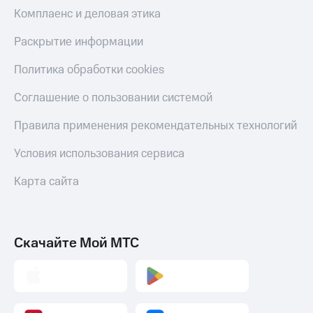
Скидка 30%
с карты
Комплаенс и деловая этика
на связь
МТС Деньги
Раскрытие информации
С картой
Обзоры
МТС
товаров
Политика обработки cookies
Деньги
МТС
Скидки
Соглашение о пользовании системой
Накопления
до 40%
на смартфоны
Правила применения рекомендательных технологий
Откладывайте
деньги
при
и получайте
Условия использования сервиса
покупке
доход 15%
со связью
Платежи
Карта сайта
МТС
и
переводы
Пополнить
Скачайте Мой МТС
номер
МТС
Настройки
автоплатежа