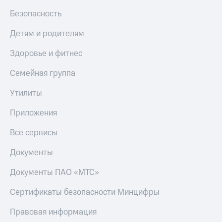
МТС
КИОН
Безопасность
Деньги
Строки
МТС
Детям и родителям
Накопления
Live
Здоровье и фитнес
Откладывайте
Гудок
деньги
и получайте
Семейная группа
Мой
доход 15%
МТС
Акции
Утилиты
Условия
Все
пополнения
Приложения
приложения
Финансы
Скидка
Все сервисы
Инвестиции
30%
на связь
Получайте
Документы
доход
онлайн
Тарифы
Документы ПАО «МТС»
Страхование
RED,
РИИЛ
Сертификаты безопасности Минцифры
Покупка
и МТС Супер
полисов
дешевле
Правовая информация
онлайн
при оплате