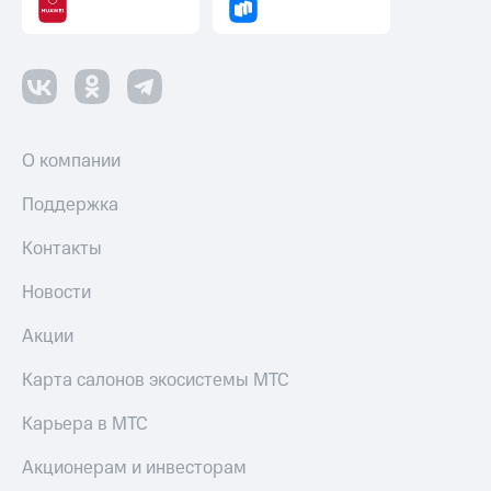
Пополнить
номер
другого
оператора
Оплата
интернета
О компании
и
ТВ
Поддержка
Переводы
Контакты
с
телефона
на карту
Новости
МТС Pay
Акции
Оплата
Карта салонов экосистемы МТС
по QR-
коду
Карьера в МТС
за границей
Акционерам и инвесторам
тернет-магазин