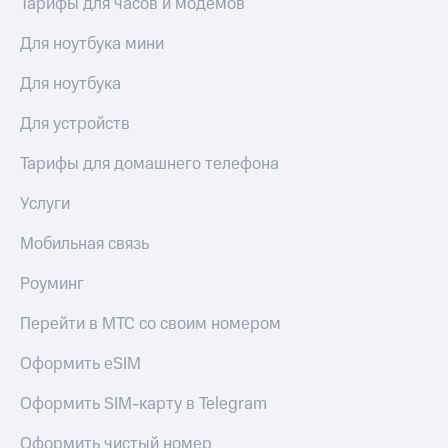
Тарифы для часов и модемов
висы и подписки
Сертификаты
МТС
безопасности
Premium
Для ноутбука мини
Всё
Подписка
Для ноутбука
под
на гигабайты
рукой
интернета,
Для устройств
в Мой МТС
фильмы,
музыка
Тарифы для домашнего телефона
Посмотрите,
и многое
что
другое
Услуги
полезного
Семейная
есть
группа
Мобильная связь
в нашем
приложении
Скидка
Роуминг
на тарифы,
КИОН
общие
Перейти в МТС со своим номером
подписки
КИОН
и услуги,
Музыка
Оформить eSIM
доступ
к геолокации
КИОН
Кино,
Оформить SIM-карту в Telegram
Строки
музыка,
книги
Оформить чистый номер