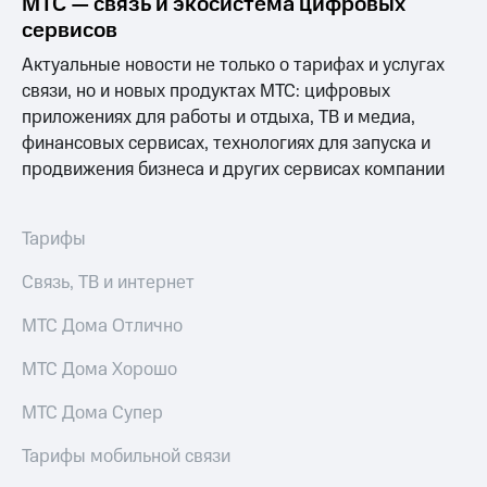
МТС — связь и экосистема цифровых
Выбрать
ТВ и телефон
красивый
для дома
сервисов
номер
Актуальные новости не только о тарифах и услугах
Услуги
Заменить
связи, но и новых продуктах МТС: цифровых
SIM-
Личный
приложениях для работы и отдыха, ТВ и медиа,
карту
кабинет
финансовых сервисах, технологиях для запуска и
интернета
продвижения бизнеса и других сервисах компании
Перейти
и
на
ТВ
eSIM
Личный
кабинет
Тарифы
Для дома
спутникового
Выберите
ТВ
Связь, ТВ и интернет
и подключите
Скачать
ТВ
приложение
МТС Дома Отлично
с выгодным
Мой
тарифом
МТС
МТС Дома Хорошо
Акции
Тарифы
МТС Дома Супер
Интернет,
ТВ и телефон
Видеонаблюдение
Тарифы мобильной связи
для дома
для дома