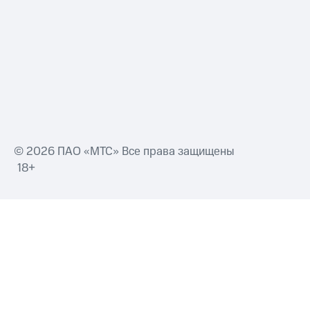
Смартфоны
Наушники
и
колонки
Умные
часы
и
трекеры
Умный
© 2026 ПАО «МТС» Все права защищены
дом
18+
Планшеты
Акции
и
скидки
Все
товары