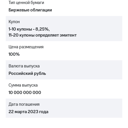
Тип ценной бумаги
МТС
Биржевые облигации
о технологиях
Купон
Достижения
1-10 купоны - 8,25%
,
11-20 купоны
определяет эмитент
Интервью
Цена размещения
Финансовая
отчетность
100%
Контакты
Валюта выпуска
Российский рубль
Пригласить
спикера
Сумма выпуска
м и акционерам
10 000 000 000
Корпоративное
управление
Дата погашения
22 марта 2023 года
Корпоративный
секретарь
Раскрытие