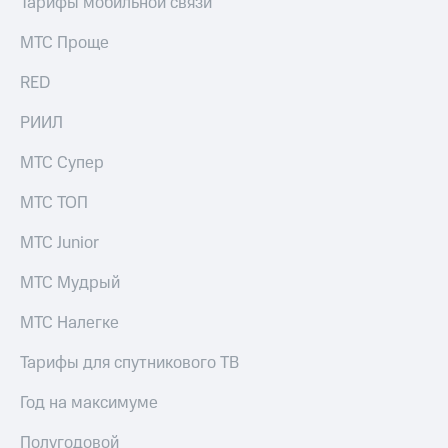
Тарифы мобильной связи
акций
Дивиденды
МТС Проще
Рынок
облигаций
RED
Описание
РИИЛ
Еврооблигации-2023
Уведомление
МТС Супер
о
погашении
МТС ТОП
именных
облигаций
Другое
МТС Junior
Регистратор
МТС Мудрый
Реквизиты
Контакты
МТС Налегке
йчивое развитие
и деловая этика
Тарифы для спутникового ТВ
На главную
Год на максимуме
Полугодовой