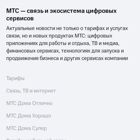
информации
Информация
МТС — связь и экосистема цифровых
акционерам
сервисов
Документы
ПАО
Актуальные новости не только о тарифах и услугах
"МТС"
связи, но и новых продуктах МТС: цифровых
Собрания
акционеров
приложениях для работы и отдыха, ТВ и медиа,
Личный
финансовых сервисах, технологиях для запуска и
кабинет
продвижения бизнеса и других сервисах компании
акционера
Акционерный
капитал
Тарифы
Контроль
и
аудит
Связь, ТВ и интернет
Рынок
акций
МТС Дома Отлично
Описание
МТС Дома Хорошо
Программа
приобретения
МТС Дома Супер
Порядок
выкупа