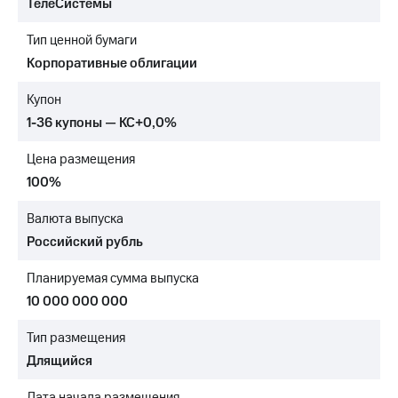
ТелеСистемы
МТС
Тип ценной бумаги
о технологиях
Корпоративные облигации
Достижения
Купон
Интервью
1-36 купоны — КС+0,0%
Финансовая
Цена размещения
отчетность
100%
Контакты
Валюта выпуска
Пригласить
Российский рубль
спикера
Планируемая сумма выпуска
м и акционерам
Корпоративное
10 000 000 000
управление
Тип размещения
Корпоративный
Длящийся
секретарь
Раскрытие
Дата начала размещения