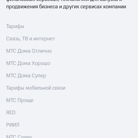
акций
продвижения бизнеса и других сервисах компании
Дивиденды
Рынок
облигаций
Тарифы
Описание
Связь, ТВ и интернет
Еврооблигации-2023
Уведомление
о
МТС Дома Отлично
погашении
именных
МТС Дома Хорошо
облигаций
Другое
МТС Дома Супер
Регистратор
Тарифы мобильной связи
Реквизиты
Контакты
МТС Проще
йчивое развитие
и деловая этика
RED
На главную
РИИЛ
МТС Супер