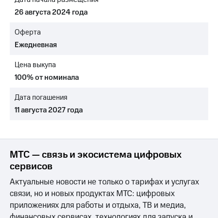
информации
Информация
26 августа 2024 года
акционерам
Документы
Оферта
ПАО
Ежедневная
"МТС"
Собрания
Цена выкупа
акционеров
Личный
100% от номинала
кабинет
акционера
Дата погашения
Акционерный
11 августа 2027 года
капитал
Контроль
и
аудит
Рынок
МТС — связь и экосистема цифровых
акций
сервисов
Описание
Актуальные новости не только о тарифах и услугах
Программа
связи, но и новых продуктах МТС: цифровых
приобретения
приложениях для работы и отдыха, ТВ и медиа,
Порядок
выкупа
финансовых сервисах, технологиях для запуска и