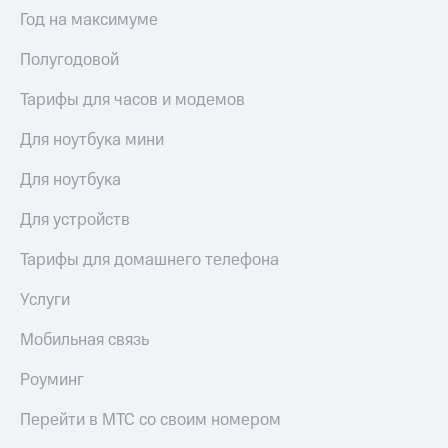
Выбрать
ТВ и телефон
Год на максимуме
красивый
для дома
номер
Полугодовой
Услуги
Заменить
SIM-
Тарифы для часов и модемов
Личный
карту
кабинет
интернета
Для ноутбука мини
Перейти
и
на
ТВ
Для ноутбука
eSIM
Личный
кабинет
Для устройств
Для дома
спутникового
Выберите
ТВ
Тарифы для домашнего телефона
и подключите
Скачать
ТВ
приложение
Услуги
с выгодным
Мой
тарифом
МТС
Мобильная связь
Акции
Тарифы
Роуминг
Интернет,
ТВ и телефон
Видеонаблюдение
Перейти в МТС со своим номером
для дома
для дома