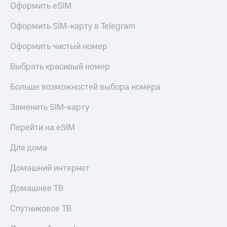
Оформить eSIM
Услуги
290 ₽/
мес
Акции
Оформить SIM-карту в Telegram
МТС
Домашний
Оформить чистый номер
Premium
интернет
Выбрать красивый номер
Подписка
Домашнее
на гигабайты
ТВ
интернета,
Больше возможностей выбора номера
фильмы,
Спутниковое
музыка
Заменить SIM-карту
ТВ
и многое
другое
Перейти на eSIM
Домашний
Семейная
телефон
группа
Для дома
Перейти
Скидка
Домашний интернет
в МТС
на тарифы,
со своим
общие
Домашнее ТВ
номером
подписки
и услуги,
Спутниковое ТВ
Поддержка
доступ
к геолокации