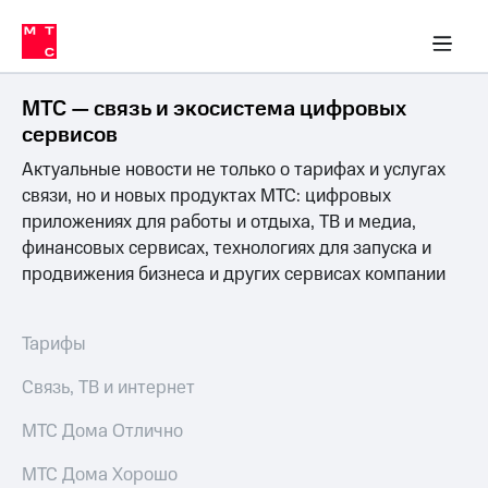
Перенести
ка 30% на связь
обильная связь
Сервисы и подписки
Интернет-магазин
Для дома
Скидка 30% на связь
Личные кабинеты
Финансы
Приложения
номер
ичные кабинеты
в МТС
Мобильная
связь
МТС — связь и экосистема цифровых
Тарифы
Интернет
сервисов
и
Актуальные новости не только о тарифах и услугах
ТВ
Услуги
связи, но и новых продуктах МТС: цифровых
Спутниковое
приложениях для работы и отдыха, ТВ и медиа,
ТВ
финансовых сервисах, технологиях для запуска и
Роуминг
продвижения бизнеса и других сервисах компании
МТС
Деньги
Личный
кабинет
Мобильная связь
Тарифы
Скачать
Перенести
приложение
номер
Связь, ТВ и интернет
Мой
в МТС
МТС
МТС Дома Отлично
Акции
Тарифы
МТС Дома Хорошо
Скидка 30%
Услуги