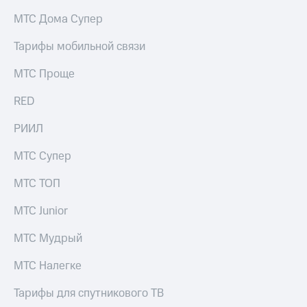
на связь
МТС Дома Супер
Роуминг
Тарифы
Тарифы мобильной связи
RED,
Семейная
РИИЛ
МТС Проще
группа
и МТС
Супер
RED
Заказать
дешевле
SIM-
при
карту
РИИЛ
оплате
с карты
Оформить
МТС
МТС Супер
eSIM
Деньги
МТС ТОП
SIM-
Выберите
карта
и подключите
МТС Junior
для
ТВ
иностранцев
с выгодным
МТС Мудрый
тарифом
Оформить
МТС Налегке
чистый
Тарифы
номер
Тарифы для спутникового ТВ
Интернет,