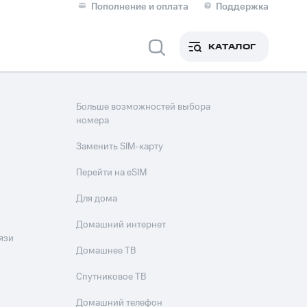
Пополнение и оплата
Поддержка
Скидка 30% на связь
Личные кабинеты
КАТАЛОГ
Мобильная связь
IM-карта для иностранцев
Больше возможностей выбора
M
номера
Для дома
Заменить SIM-карту
Перейти на eSIM
ерейти в МТС со своим
Для дома
ой МТС
Сервисы и подписки
Домашний интернет
язи
Домашнее ТВ
Спутниковое ТВ
фитнес
Приложения от МТС
Домашний телефон