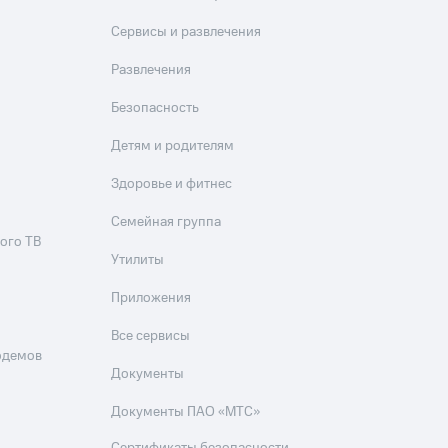
Приложения
Сервисы и развлечения
Финансы
Развлечения
Безопасность
Детям и родителям
Здоровье и фитнес
Семейная группа
ого ТВ
угого оператора
Оплата
Утилиты
Приложения
Интернет-магазин
скидки
Все товары
Все сервисы
одемов
Документы
Документы ПАО «МТС»