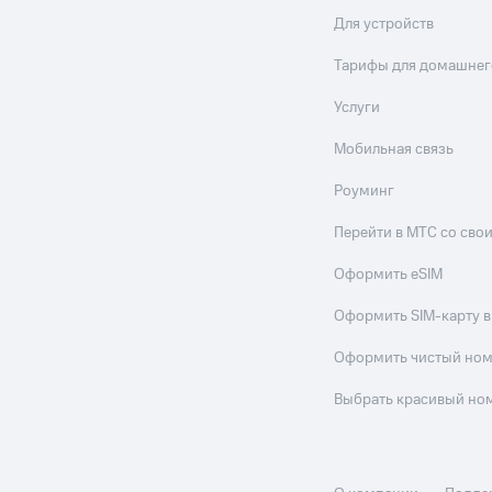
Для устройств
ле при оплате с карты МТС Деньги
Тарифы для домашнег
Услуги
Мобильная связь
Роуминг
Перейти в МТС со св
Оформить eSIM
Оформить SIM-карту в
Оформить чистый но
Выбрать красивый но