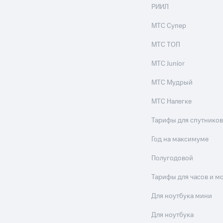
ильмы, музыка и многое другое
РИИЛ
ive
Гудок
Мой МТС
Все приложения
МТС Супер
услуги, доступ к геолокации
МТС ТОП
МТС Junior
МТС Мудрый
 в нашем приложении
МТС Налегке
ive
Гудок
Мой МТС
Все приложения
Инвестиции
ход 15%
Тарифы для спутников
ер МТС
Настройки автоплатежа
Пополнить номер др
Год на максимуме
 на карту
МТС Pay
Оплата по QR-коду за границей
Полугодовой
ые часы и трекеры
Умный дом
Планшеты
Акции и 
Тарифы для часов и м
ход 15%
Для ноутбука мини
Для ноутбука