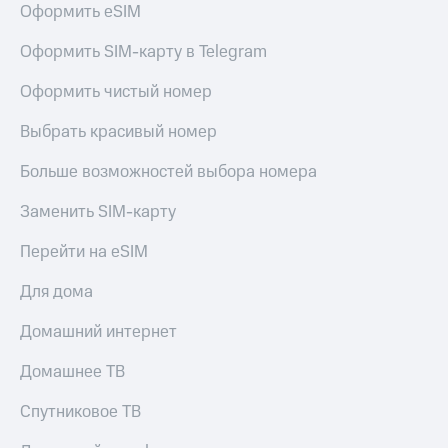
Оформить eSIM
Услуги
290 ₽/
мес
Акции
Оформить SIM-карту в Telegram
МТС
Домашний
Оформить чистый номер
Premium
интернет
Выбрать красивый номер
Подписка
Домашнее
на гигабайты
ТВ
интернета,
Больше возможностей выбора номера
фильмы,
Спутниковое
музыка
Заменить SIM-карту
ТВ
и многое
другое
Перейти на eSIM
Домашний
Семейная
телефон
группа
Для дома
Перейти
Скидка
Домашний интернет
в МТС
на тарифы,
со своим
общие
Домашнее ТВ
номером
подписки
и услуги,
Спутниковое ТВ
Поддержка
доступ
к геолокации