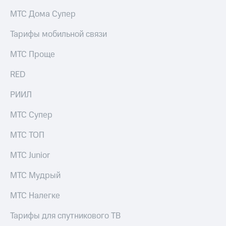
на связь
МТС Дома Супер
Роуминг
Тарифы
Тарифы мобильной связи
RED,
Семейная
РИИЛ
МТС Проще
группа
и МТС
Супер
RED
Заказать
дешевле
SIM-
при
карту
РИИЛ
оплате
с карты
Оформить
МТС
МТС Супер
eSIM
Деньги
МТС ТОП
SIM-
Выберите
карта
и подключите
МТС Junior
для
ТВ
иностранцев
с выгодным
МТС Мудрый
тарифом
Оформить
МТС Налегке
чистый
Тарифы
номер
Тарифы для спутникового ТВ
Интернет,