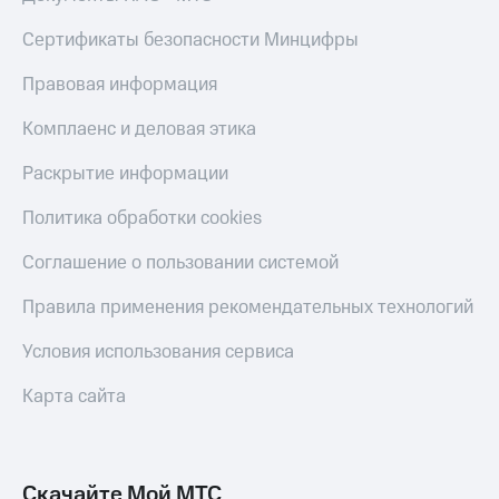
Live
и не
только
Сертификаты безопасности Минцифры
Гудок
Безопасность
Правовая информация
Мой
МТС
Финансы
Комплаенс и деловая этика
Все
Детям
Раскрытие информации
приложения
и родителям
Политика обработки cookies
Инвестиции
Здоровье
и фитнес
Получайте
Соглашение о пользовании системой
доход
Приложения
онлайн
Правила применения рекомендательных технологий
от МТС
Страхование
Акции
Условия использования сервиса
Покупка
полисов
Приложения
Карта сайта
онлайн
КИОН
Скидка 30%
на связь
КИОН
Музыка
Скачайте Мой МТС
С картой