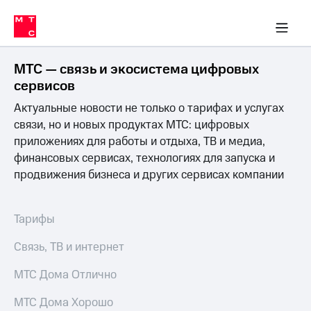
Перенести
ка 30% на связь
обильная связь
Сервисы и подписки
Интернет-магазин
Для дома
Скидка 30% на связь
Личные кабинеты
Финансы
Приложения
номер
ичные кабинеты
в МТС
Мобильная
связь
МТС — связь и экосистема цифровых
Тарифы
Интернет
сервисов
и
Актуальные новости не только о тарифах и услугах
ТВ
Услуги
связи, но и новых продуктах МТС: цифровых
Спутниковое
приложениях для работы и отдыха, ТВ и медиа,
ТВ
финансовых сервисах, технологиях для запуска и
Роуминг
продвижения бизнеса и других сервисах компании
МТС
Деньги
Личный
кабинет
Мобильная связь
Тарифы
Скачать
Перенести
приложение
номер
Связь, ТВ и интернет
Мой
в МТС
МТС
МТС Дома Отлично
Акции
Тарифы
МТС Дома Хорошо
Скидка 30%
Услуги