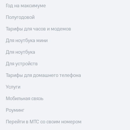
Выбрать
ТВ и телефон
Год на максимуме
красивый
для дома
номер
Полугодовой
Услуги
Заменить
SIM-
Тарифы для часов и модемов
Личный
карту
кабинет
интернета
Для ноутбука мини
Перейти
и
на
ТВ
Для ноутбука
eSIM
Личный
кабинет
Для устройств
Для дома
спутникового
Выберите
ТВ
Тарифы для домашнего телефона
и подключите
Скачать
ТВ
приложение
Услуги
с выгодным
Мой
тарифом
МТС
Мобильная связь
Акции
Тарифы
Роуминг
Интернет,
ТВ и телефон
Видеонаблюдение
Перейти в МТС со своим номером
для дома
для дома