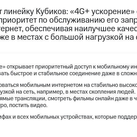
услуги, доступ к геолокации
 линейку Кубиков: «4G+ ускорение» 
пасность
Финансы
Детям и родителям
Здоровье и 
ильмы, музыка и многое другое
приоритет по обслуживанию его зап
ернет, обеспечивая наилучшее каче
услуги, доступ к геолокации
ive
Гудок
Мой МТС
Все приложения
е в местах с большой нагрузкой на 
е» открывает приоритетный доступ к мобильному инт
 в нашем приложении
ать быстрое и стабильное соединение даже в сложн
оваться мобильным интернетом на стабильно высоко
ive
Гудок
Мой МТС
Все приложения
Инвестиции
узкой на сеть, например, в местах скопления людей
ямые трансляции, смотреть фильмы онлайн даже в ча
ро, постить видео.
ход 15%
рифах и всех мобильных устройствах, которые подд
ер МТС
Настройки автоплатежа
Пополнить номер др
 на карту
МТС Pay
Оплата по QR-коду за границей