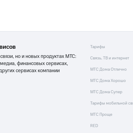
ые часы и трекеры
Умный дом
Планшеты
Акции и 
ход 15%
рвисов
Тарифы
ле при оплате с карты МТС Деньги
 связи, но и новых продуктах МТС:
Связь, ТВ и интернет
 медиа, финансовых сервисах,
МТС Дома Отлично
 других сервисах компании
МТС Дома Хорошо
МТС Дома Супер
Тарифы мобильной св
МТС Проще
RED