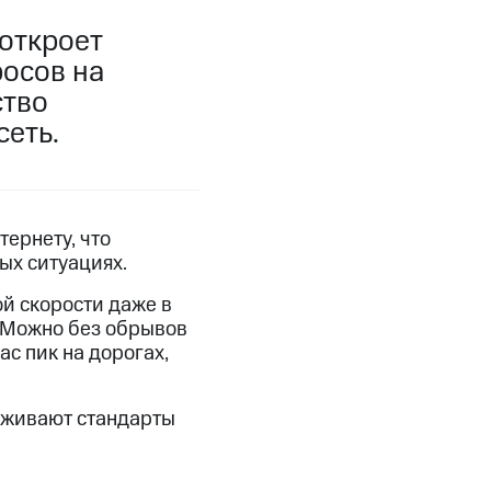
откроет
фитнес
Приложения от МТС
росов на
ство
Приложения
сеть.
Финансы
ернету, что
ых ситуациях.
й скорости даже в
. Можно без обрывов
с пик на дорогах,
ерживают стандарты
угого оператора
Оплата
Интернет-магазин