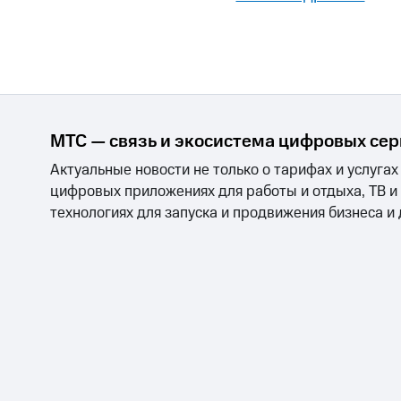
Смартфоны
Наушники и колонки
Умн
МТС Накопления
Откладывайте деньги и получайте до
Акции
Условия пополнения
Скидка 30% на связь
МТС — связь и экосистема цифровых се
Тарифы RED, РИИЛ и МТС Супер дешев
Актуальные новости не только о тарифах и услугах
Обзоры товаров
цифровых приложениях для работы и отдыха, ТВ и
технологиях для запуска и продвижения бизнеса и
Скидки до 40%
на смартфоны
при покупке со связью МТС