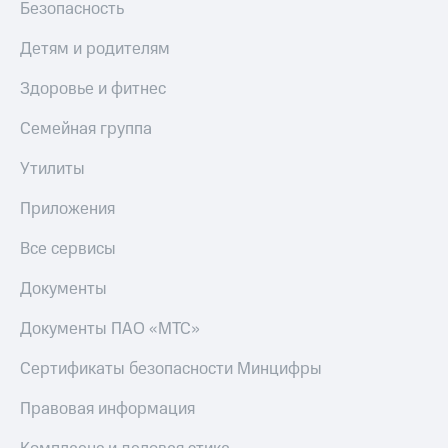
Безопасность
КИОН
Скидка 30%
Музыка
Детям и родителям
на связь
КИОН
Здоровье и фитнес
С картой
Строки
МТС
Семейная группа
Деньги
Live
МТС
Утилиты
Гудок
Накопления
Приложения
Мой
Откладывайте
МТС
деньги
Все сервисы
и получайте
Все
доход 15%
Документы
приложения
Акции
Финансы
Документы ПАО «МТС»
Инвестиции
Условия
пополнения
Сертификаты безопасности Минцифры
Получайте
доход
Скидка
онлайн
Правовая информация
30%
на связь
Страхование