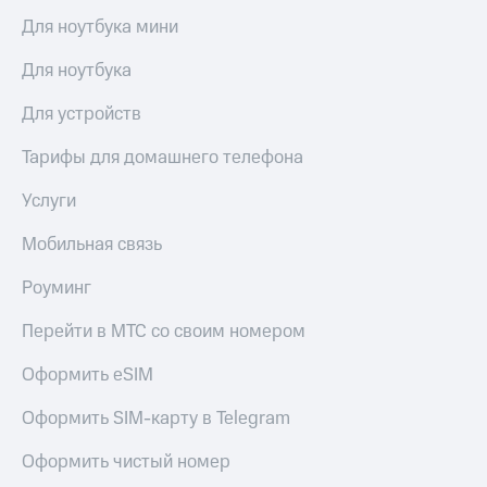
доступ
Для ноутбука мини
висы и подписки
к геолокации
МТС
Для ноутбука
Сертификаты
Premium
безопасности
Для устройств
Подписка
Всё
на гигабайты
Тарифы для домашнего телефона
интернета,
под
фильмы,
рукой
Услуги
музыка
в Мой МТС
и многое
Мобильная связь
другое
Посмотрите,
что
Семейная
Роуминг
полезного
группа
есть
Перейти в МТС со своим номером
в нашем
Скидка
приложении
на тарифы,
Оформить eSIM
общие
КИОН
подписки
Оформить SIM-карту в Telegram
и услуги,
КИОН
доступ
Музыка
Оформить чистый номер
к геолокации