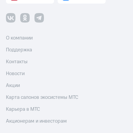
Пополнить
номер
МТС
Настройки
автоплатежа
О компании
Пополнить
номер
Поддержка
другого
оператора
Контакты
Оплата
Новости
интернета
и
Акции
ТВ
Карта салонов экосистемы МТС
Переводы
с
Карьера в МТС
телефона
на карту
Акционерам и инвесторам
МТС Pay