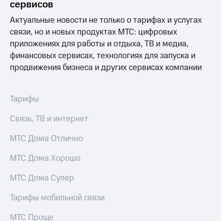
Интернет,
Выбрать
сервисов
ТВ и телефон
красивый
Актуальные новости не только о тарифах и услугах
для дома
номер
связи, но и новых продуктах МТС: цифровых
Заменить
приложениях для работы и отдыха, ТВ и медиа,
Услуги
SIM-
финансовых сервисах, технологиях для запуска и
карту
Личный
продвижения бизнеса и других сервисах компании
кабинет
Перейти
интернета
на
и
eSIM
Тарифы
ТВ
Личный
Для дома
Связь, ТВ и интернет
кабинет
Выберите
спутникового
и подключите
МТС Дома Отлично
ТВ
ТВ
Скачать
с выгодным
МТС Дома Хорошо
приложение
тарифом
Мой
МТС Дома Супер
МТС
Акции
Тарифы
Тарифы мобильной связи
Интернет,
ТВ и телефон
Видеонаблюдение
для дома
МТС Проще