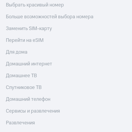
КИОН
Выбрать красивый номер
Кино,
Строки
музыка,
книги
Больше возможностей выбора номера
Live
и не
только
Заменить SIM-карту
Гудок
Безопасность
Перейти на eSIM
Мой
МТС
Финансы
Для дома
Все
Детям
Домашний интернет
приложения
и родителям
Домашнее ТВ
Инвестиции
Здоровье
и фитнес
Спутниковое ТВ
Получайте
доход
Приложения
онлайн
Домашний телефон
от МТС
Страхование
Сервисы и развлечения
Акции
Покупка
Развлечения
Приложения
полисов
КИОН
онлайн