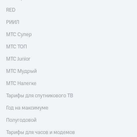
для дома
RED
Услуги
290 ₽/
мес
РИИЛ
Акции
МТС
МТС Супер
Домашний
Premium
интернет
МТС ТОП
Подписка
Домашнее
на гигабайты
МТС Junior
ТВ
интернета,
фильмы,
МТС Мудрый
Спутниковое
музыка
ТВ
и многое
МТС Налегке
другое
Домашний
телефон
Тарифы для спутникового ТВ
Семейная
группа
Перейти
Год на максимуме
в МТС
Скидка
со своим
на тарифы,
Полугодовой
номером
общие
подписки
Тарифы для часов и модемов
Поддержка
и услуги,