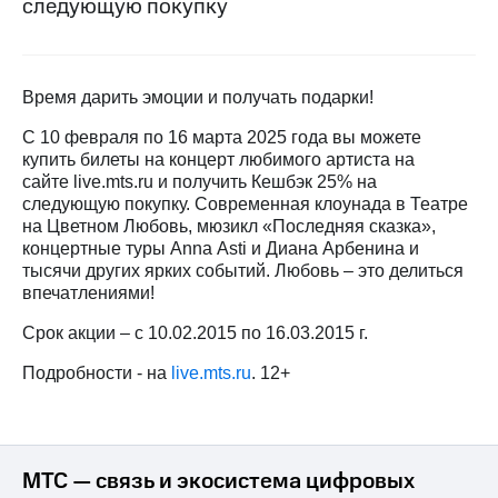
следующую покупку
на связь
Роуминг
Тарифы
RED,
Время дарить эмоции и получать подарки!
Семейная
РИИЛ
группа
и МТС
С 10 февраля по 16 марта 2025 года вы можете
Супер
купить билеты на концерт любимого артиста на
Заказать
дешевле
сайте
live
.
mts
.
ru
и получить Кешбэк 25% на
SIM-
при
карту
следующую покупку. Современная клоунада в Театре
оплате
на Цветном Любовь, мюзикл «Последняя сказка»,
с карты
Оформить
МТС
концертные туры
Anna Asti
и Диана Арбенина и
eSIM
Деньги
тысячи других ярких событий. Любовь – это делиться
впечатлениями!
SIM-
Выберите
карта
и подключите
Срок акции – с 10.02.2015 по 16.03.2015 г.
для
ТВ
иностранцев
Подробности - на
live.mts.ru
. 12+
с выгодным
тарифом
Оформить
чистый
Тарифы
номер
МТС — связь и экосистема цифровых