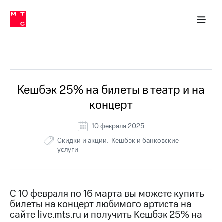
Перенести
ка 30% на связь
обильная связь
Сервисы и подписки
Интернет-магазин
Для дома
Скидка 30% на связь
Личные кабинеты
Финансы
Приложения
номер
ичные кабинеты
в МТС
Мобильная
связь
Все Новости
Тарифы
Интернет
и
ТВ
Услуги
Кешбэк 25% на билеты в театр и на
Спутниковое
концерт
ТВ
Роуминг
МТС
10 февраля 2025
Деньги
Скидки и акции
Кешбэк и банковские
Личный
услуги
кабинет
Мобильная связь
Скачать
Перенести
приложение
номер
Мой
в МТС
МТС
С 10 февраля по 16 марта вы можете купить
Акции
Тарифы
билеты на концерт любимого артиста на
сайте live.mts.ru и получить Кешбэк 25% на
Скидка 30%
Услуги