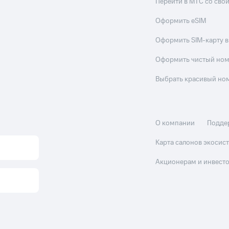
Перейти в МТС со св
Оформить eSIM
Оформить SIM-карту в
Оформить чистый но
Выбрать красивый но
О компании
Подде
Карта салонов экоси
Акционерам и инвест