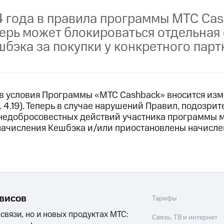
услуги, доступ к геолокации
4 года в правила программы МТС Ca
пасность
Финансы
Детям и родителям
Здоровье и 
ильмы, музыка и многое другое
перь может блокироваться отдельная
бэка за покупки у конкретного парт
услуги, доступ к геолокации
ive
Гудок
Мой МТС
Все приложения
а в условия Программы «МТС Cashback» вносится изм
 4.19). Теперь в случае нарушений Правил, подозри
недобросовестных действий участника программы м
 в нашем приложении
начисления Кешбэка и/или приостановлены начислен
.
ive
Гудок
Мой МТС
Все приложения
Инвестиции
ход 15%
ер МТС
Настройки автоплатежа
Пополнить номер др
рвисов
Тарифы
 на карту
МТС Pay
Оплата по QR-коду за границей
 связи, но и новых продуктах МТС:
Связь, ТВ и интернет