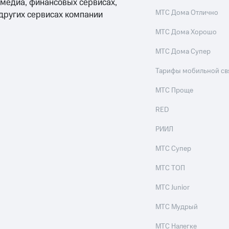
ые часы и трекеры
Умный дом
Планшеты
Акции и 
 медиа, финансовых сервисах,
МТС Дома Отлично
 других сервисах компании
ход 15%
МТС Дома Хорошо
МТС Дома Супер
Тарифы мобильной св
ле при оплате с карты МТС Деньги
МТС Проще
RED
РИИЛ
МТС Супер
МТС ТОП
МТС Junior
МТС Мудрый
МТС Налегке