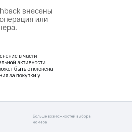
shback внесены
фитнес
Приложения от МТС
 операция или
нера.
Приложения
Финансы
енение в части
тельной активности
ожет быть отклонена
ия за покупки у
угого оператора
Оплата
Больше возможностей выбора
номера
Интернет-магазин