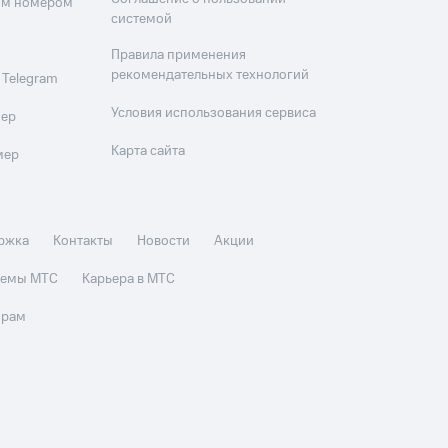
оим номером
системой
Правила применения
рекомендательных технологий
 Telegram
Условия использования сервиса
мер
Карта сайта
мер
ржка
Контакты
Новости
Акции
стемы МТС
Карьера в МТС
орам