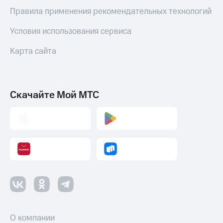
Пополнить
Правила применения рекомендательных технологий
номер
МТС
Условия использования сервиса
Настройки
Карта сайта
автоплатежа
Пополнить
номер
другого
Скачайте Мой МТС
оператора
Оплата
интернета
и
ТВ
Переводы
с
телефона
на карту
МТС Pay
О компании