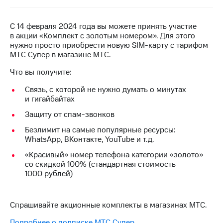
на связь
Роуминг
С 14 февраля 2024 года вы можете принять участие
Тарифы
в акции «Комплект с золотым номером». Для этого
RED,
Семейная
нужно просто приобрести новую SIM-карту с тарифом
РИИЛ
группа
МТС Супер в магазине МТС.
и МТС
Супер
Что вы получите:
Заказать
дешевле
SIM-
при
Связь, с которой не нужно думать о минутах
карту
оплате
и гигайбайтах
с карты
Оформить
МТС
Защиту от спам-звонков
eSIM
Деньги
Безлимит на самые популярные ресурсы:
WhatsApp, ВКонтакте, YouTube и т.д.
SIM-
Выберите
карта
и подключите
«Красивый» номер телефона категории «золото»
для
ТВ
со скидкой 100% (стандартная стоимость
иностранцев
с выгодным
1000 рублей)
тарифом
Оформить
чистый
Спрашивайте акционные комплекты в магазинах МТС.
Тарифы
номер
Подробнее о подписке МТС Супер