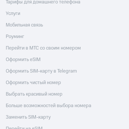
Тарифы для домашнего телефона
КИОН
Кино,
Строки
музыка,
Услуги
книги
Live
и не
Мобильная связь
только
Гудок
Роуминг
Безопасность
Мой
МТС
Перейти в МТС со своим номером
Финансы
Все
Оформить eSIM
Детям
приложения
и родителям
Оформить SIM-карту в Telegram
Инвестиции
Здоровье
и фитнес
Оформить чистый номер
Получайте
доход
Приложения
Выбрать красивый номер
онлайн
от МТС
Больше возможностей выбора номера
Страхование
Акции
Заменить SIM-карту
Покупка
Приложения
полисов
КИОН
Перейти на eSIM
онлайн