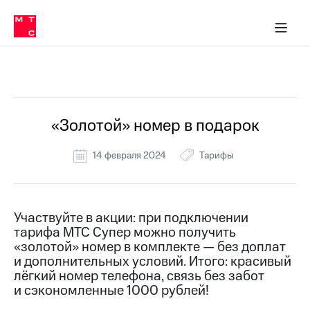
Перенести
ка 30% на связь
обильная связь
Сервисы и подписки
Интернет-магазин
Для дома
Скидка 30% на связь
Личные кабинеты
Финансы
Приложения
номер
ичные кабинеты
в МТС
Мобильная
связь
Все Новости
Тарифы
Интернет
и
ТВ
Услуги
«Золотой» номер в подарок
Спутниковое
ТВ
14 февраля 2024
Тарифы
Роуминг
МТС
Деньги
Личный
кабинет
Мобильная связь
Участвуйте в акции: при подключении
Скачать
Перенести
тарифа МТС Супер можно получить
приложение
номер
«золотой» номер в комплекте — без доплат
Мой
в МТС
и дополнительных условий. Итого: красивый
МТС
лёгкий номер телефона, связь без забот
Акции
Тарифы
и сэкономленные 1000 рублей!
Скидка 30%
Услуги