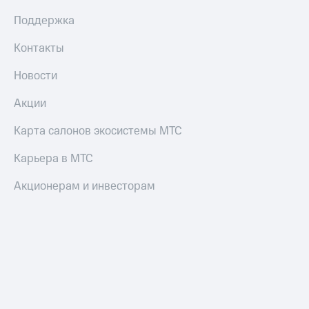
Оплата
Поддержка
по QR-
коду
Контакты
за границей
Новости
тернет-магазин
Смартфоны
Акции
Наушники
Карта салонов экосистемы МТС
и
колонки
Карьера в МТС
Умные
часы
Акционерам и инвесторам
и
трекеры
Умный
дом
Планшеты
Акции