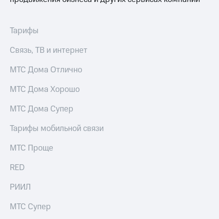
для дома
Услуги
290 ₽/
Тарифы
мес
Акции
Связь, ТВ и интернет
МТС
Домашний
Premium
интернет
МТС Дома Отлично
Подписка
Домашнее
МТС Дома Хорошо
на гигабайты
ТВ
интернета,
фильмы,
МТС Дома Супер
Спутниковое
музыка
ТВ
и многое
Тарифы мобильной связи
другое
Домашний
МТС Проще
телефон
Семейная
группа
RED
Перейти
в МТС
Скидка
РИИЛ
со своим
на тарифы,
номером
общие
МТС Супер
подписки
Поддержка
и услуги,