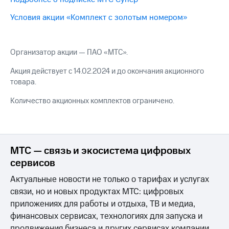
Интернет,
Выбрать
ТВ и телефон
красивый
Условия акции «Комплект с золотым номером»
для дома
номер
Заменить
Услуги
SIM-
Организатор акции — ПАО «МТС».
карту
Личный
Акция действует с 14.02.2024 и до окончания акционного
кабинет
Перейти
товара.
интернета
на
и
eSIM
Количество акционных комплектов ограничено.
ТВ
Личный
Для дома
кабинет
Выберите
спутникового
и подключите
ТВ
ТВ
МТС — связь и экосистема цифровых
Скачать
с выгодным
сервисов
приложение
тарифом
Мой
Актуальные новости не только о тарифах и услугах
МТС
связи, но и новых продуктах МТС: цифровых
Акции
Тарифы
приложениях для работы и отдыха, ТВ и медиа,
Интернет,
ТВ и телефон
финансовых сервисах, технологиях для запуска и
Видеонаблюдение
для дома
продвижения бизнеса и других сервисах компании