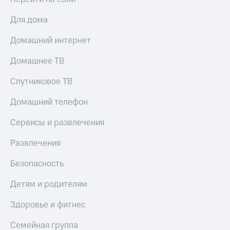
КИОН
Скидка 30%
Для дома
Музыка
на связь
Домашний интернет
КИОН
С картой
Строки
МТС
Домашнее ТВ
Деньги
Live
Спутниковое ТВ
МТС
Гудок
Накопления
Домашний телефон
Мой
Откладывайте
МТС
Сервисы и развлечения
деньги
и получайте
Все
доход 15%
Развлечения
приложения
Акции
Финансы
Безопасность
Инвестиции
Условия
пополнения
Детям и родителям
Получайте
доход
Скидка
Здоровье и фитнес
онлайн
30%
на связь
Семейная группа
Страхование