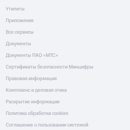
Тарифы
Утилиты
Покупка
RED,
полисов
РИИЛ
Приложения
онлайн
и МТС Супер
дешевле
Скидка 30%
Все сервисы
при оплате
на связь
с карты
Документы
МТС Деньги
С картой
МТС
Документы ПАО «МТС»
Обзоры
Деньги
товаров
Сертификаты безопасности Минцифры
МТС
Скидки
Накопления
Правовая информация
до 40%
Откладывайте
на смартфоны
Комплаенс и деловая этика
деньги
и получайте
при
доход 15%
Раскрытие информации
покупке
со связью
Платежи
Политика обработки cookies
МТС
и
переводы
Соглашение о пользовании системой