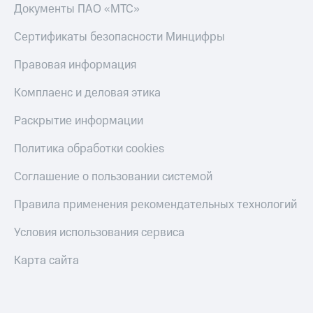
Документы ПАО «МТС»
КИОН
Скидка 30%
Музыка
Сертификаты безопасности Минцифры
на связь
КИОН
С картой
Правовая информация
Строки
МТС
Деньги
Комплаенс и деловая этика
Live
МТС
Раскрытие информации
Гудок
Накопления
Политика обработки cookies
Мой
Откладывайте
МТС
деньги
Соглашение о пользовании системой
и получайте
Все
доход 15%
Правила применения рекомендательных технологий
приложения
Акции
Финансы
Инвестиции
Условия
Условия использования сервиса
пополнения
Получайте
Карта сайта
доход
Скидка
онлайн
30%
на связь
Страхование