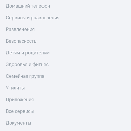
КИОН
Кино,
Домашний телефон
Строки
музыка,
книги
Сервисы и развлечения
Live
и не
только
Развлечения
Гудок
Безопасность
Безопасность
Мой
МТС
Финансы
Детям и родителям
Все
Детям
Здоровье и фитнес
приложения
и родителям
Инвестиции
Семейная группа
Здоровье
и фитнес
Получайте
Утилиты
доход
Приложения
онлайн
Приложения
от МТС
Страхование
Акции
Все сервисы
Покупка
Приложения
Документы
полисов
КИОН
онлайн