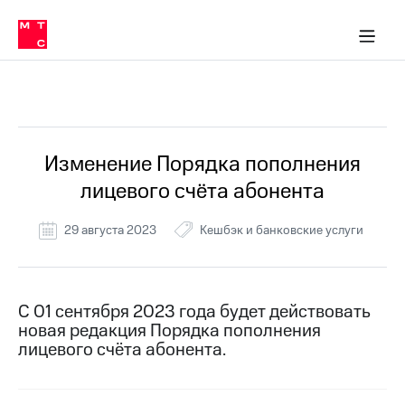
Перенести
ка 30% на связь
обильная связь
Сервисы и подписки
Интернет-магазин
Для дома
Скидка 30% на связь
Личные кабинеты
Финансы
Приложения
номер
ичные кабинеты
в МТС
Мобильная
связь
Все Новости
Тарифы
Интернет
и
ТВ
Услуги
Изменение Порядка пополнения
Спутниковое
лицевого счёта абонента
ТВ
Роуминг
МТС
29 августа 2023
Кешбэк и банковские услуги
Деньги
Личный
кабинет
Мобильная связь
Скачать
Перенести
С 01 сентября 2023 года будет действовать
приложение
номер
новая редакция Порядка пополнения
Мой
в МТС
МТС
лицевого счёта абонента.
Акции
Тарифы
Скидка 30%
Услуги