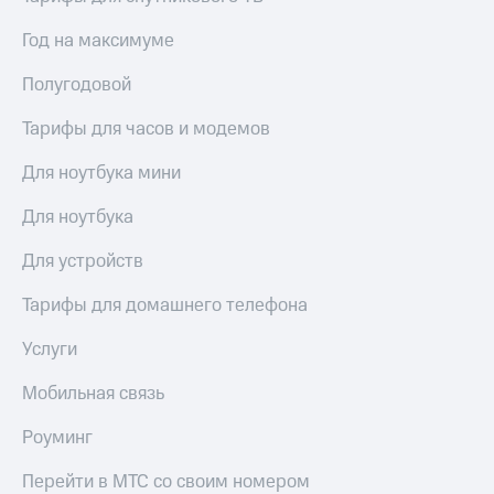
для дома
Год на максимуме
Услуги
290 ₽/
мес
Полугодовой
Акции
МТС
Тарифы для часов и модемов
Домашний
Premium
интернет
Для ноутбука мини
Подписка
Домашнее
на гигабайты
Для ноутбука
ТВ
интернета,
фильмы,
Спутниковое
Для устройств
музыка
ТВ
и многое
Тарифы для домашнего телефона
другое
Домашний
телефон
Семейная
Услуги
группа
Перейти
Мобильная связь
в МТС
Скидка
со своим
на тарифы,
Роуминг
номером
общие
подписки
Перейти в МТС со своим номером
Поддержка
и услуги,