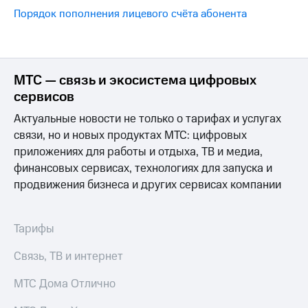
на связь
Порядок пополнения лицевого счёта абонента
Роуминг
Тарифы
RED,
Семейная
РИИЛ
группа
и МТС
МТС — связь и экосистема цифровых
Супер
сервисов
Заказать
дешевле
SIM-
при
Актуальные новости не только о тарифах и услугах
карту
оплате
связи, но и новых продуктах МТС: цифровых
с карты
приложениях для работы и отдыха, ТВ и медиа,
Оформить
МТС
eSIM
финансовых сервисах, технологиях для запуска и
Деньги
продвижения бизнеса и других сервисах компании
SIM-
Выберите
карта
и подключите
для
ТВ
Тарифы
иностранцев
с выгодным
тарифом
Связь, ТВ и интернет
Оформить
чистый
МТС Дома Отлично
Тарифы
номер