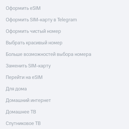
доступ
Оформить eSIM
висы и подписки
к геолокации
МТС
Оформить SIM-карту в Telegram
Сертификаты
Premium
безопасности
Оформить чистый номер
Подписка
Всё
на гигабайты
Выбрать красивый номер
интернета,
под
фильмы,
рукой
музыка
Больше возможностей выбора номера
в Мой МТС
и многое
другое
Заменить SIM-карту
Посмотрите,
что
Семейная
Перейти на eSIM
полезного
группа
есть
Для дома
в нашем
Скидка
приложении
на тарифы,
Домашний интернет
общие
КИОН
подписки
Домашнее ТВ
и услуги,
КИОН
доступ
Музыка
Спутниковое ТВ
к геолокации