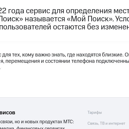
услуги, доступ к геолокации
022 года сервис для определения ме
пасность
Финансы
Детям и родителям
Здоровье и 
ильмы, музыка и многое другое
Поиск» называется «Мой Поиск». Усл
пользователей остаются без измене
услуги, доступ к геолокации
ive
Гудок
Мой МТС
Все приложения
для тех, кому важно знать, где находятся близкие. О
я, перемещения и состоянии телефона подключенны
.
 в нашем приложении
ive
Гудок
Мой МТС
Все приложения
Инвестиции
ход 15%
ер МТС
Настройки автоплатежа
Пополнить номер др
рвисов
Тарифы
 на карту
МТС Pay
Оплата по QR-коду за границей
 связи, но и новых продуктах МТС:
Связь, ТВ и интернет
 медиа, финансовых сервисах,