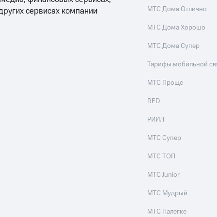
ые часы и трекеры
Умный дом
Планшеты
Акции и 
МТС Дома Отлично
 других сервисах компании
ход 15%
МТС Дома Хорошо
МТС Дома Супер
Тарифы мобильной св
ле при оплате с карты МТС Деньги
МТС Проще
RED
РИИЛ
МТС Супер
МТС ТОП
МТС Junior
МТС Мудрый
МТС Налегке