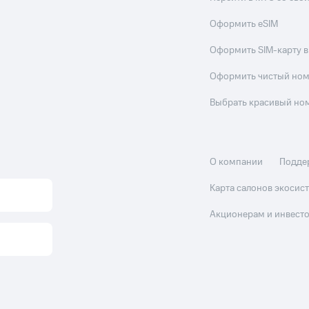
Оформить eSIM
Оформить SIM-карту в
Оформить чистый но
Выбрать красивый но
О компании
Подде
Карта салонов экоси
Акционерам и инвест