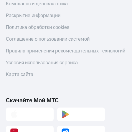
Комплаенс и деловая этика
Тарифы
Покупка
RED,
полисов
Раскрытие информации
РИИЛ
онлайн
и МТС Супер
Политика обработки cookies
дешевле
Скидка 30%
при оплате
на связь
Соглашение о пользовании системой
с карты
МТС Деньги
С картой
Правила применения рекомендательных технологий
МТС
Обзоры
Деньги
Условия использования сервиса
товаров
МТС
Скидки
Карта сайта
Накопления
до 40%
Откладывайте
на смартфоны
деньги
и получайте
при
Скачайте Мой МТС
доход 15%
покупке
со связью
Платежи
МТС
и
переводы