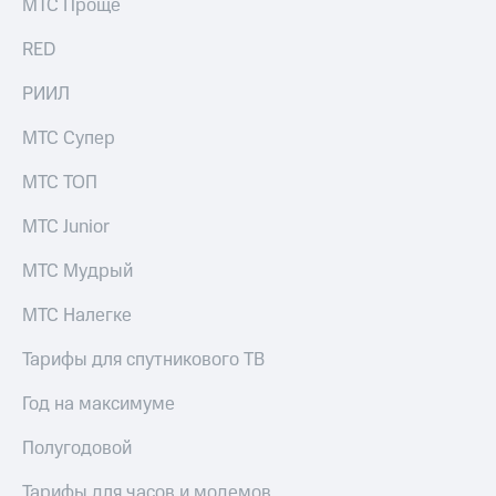
МТС Проще
для дома
RED
Услуги
290 ₽/
мес
Акции
РИИЛ
МТС
Домашний
МТС Супер
Premium
интернет
МТС ТОП
Подписка
Домашнее
на гигабайты
ТВ
интернета,
МТС Junior
фильмы,
Спутниковое
музыка
МТС Мудрый
ТВ
и многое
другое
МТС Налегке
Домашний
телефон
Семейная
Тарифы для спутникового ТВ
группа
Перейти
Год на максимуме
в МТС
Скидка
со своим
на тарифы,
Полугодовой
номером
общие
подписки
Поддержка
Тарифы для часов и модемов
и услуги,