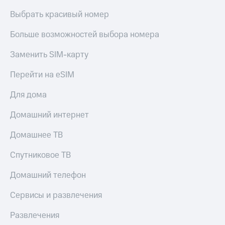
КИОН
Кино,
Выбрать красивый номер
Строки
музыка,
книги
Больше возможностей выбора номера
Live
и не
только
Гудок
Заменить SIM-карту
Безопасность
Мой
Перейти на eSIM
МТС
Финансы
Для дома
Все
Детям
приложения
и родителям
Домашний интернет
Инвестиции
Здоровье
Домашнее ТВ
и фитнес
Получайте
Спутниковое ТВ
доход
Приложения
онлайн
от МТС
Домашний телефон
Страхование
Акции
Сервисы и развлечения
Покупка
Приложения
полисов
Развлечения
КИОН
онлайн