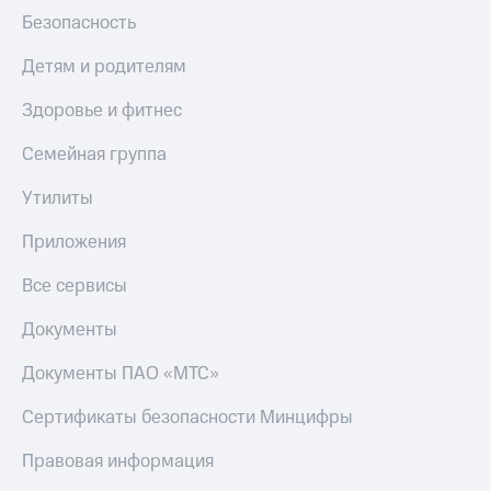
Безопасность
КИОН
Скидка 30%
Музыка
на связь
Детям и родителям
КИОН
С картой
Здоровье и фитнес
Строки
МТС
Деньги
Семейная группа
Live
МТС
Гудок
Утилиты
Накопления
Мой
Приложения
Откладывайте
МТС
деньги
и получайте
Все сервисы
Все
доход 15%
приложения
Документы
Акции
Финансы
Инвестиции
Условия
Документы ПАО «МТС»
пополнения
Получайте
Сертификаты безопасности Минцифры
доход
Скидка
онлайн
30%
Правовая информация
на связь
Страхование