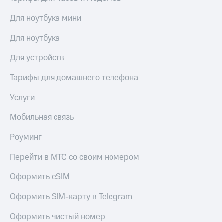
доступ
висы и подписки
Для ноутбука мини
к геолокации
МТС
Сертификаты
Premium
Для ноутбука
безопасности
Подписка
Для устройств
Всё
на гигабайты
интернета,
под
Тарифы для домашнего телефона
фильмы,
рукой
музыка
в Мой МТС
Услуги
и многое
другое
Посмотрите,
Мобильная связь
что
Семейная
полезного
Роуминг
группа
есть
в нашем
Перейти в МТС со своим номером
Скидка
приложении
на тарифы,
общие
Оформить eSIM
КИОН
подписки
и услуги,
Оформить SIM-карту в Telegram
КИОН
доступ
Музыка
к геолокации
Оформить чистый номер