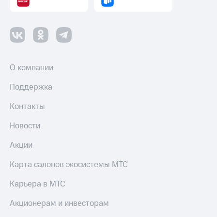
Пополнить
номер
МТС
Настройки
автоплатежа
О компании
Пополнить
номер
Поддержка
другого
оператора
Контакты
Оплата
Новости
интернета
и
ТВ
Акции
Переводы
Карта салонов экосистемы МТС
с
телефона
Карьера в МТС
на карту
Акционерам и инвесторам
МТС Pay