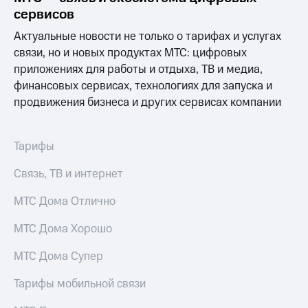
Интернет,
Выбрать
сервисов
ТВ и телефон
красивый
для дома
номер
Актуальные новости не только о тарифах и услугах
связи, но и новых продуктах МТС: цифровых
Заменить
Услуги
SIM-
приложениях для работы и отдыха, ТВ и медиа,
карту
финансовых сервисах, технологиях для запуска и
Личный
продвижения бизнеса и других сервисах компании
кабинет
Перейти
интернета
на
и
eSIM
ТВ
Тарифы
Личный
Для дома
кабинет
Выберите
Связь, ТВ и интернет
спутникового
и подключите
ТВ
ТВ
МТС Дома Отлично
Скачать
с выгодным
приложение
тарифом
МТС Дома Хорошо
Мой
МТС
МТС Дома Супер
Акции
Тарифы
Интернет,
Тарифы мобильной связи
ТВ и телефон
Видеонаблюдение
для дома