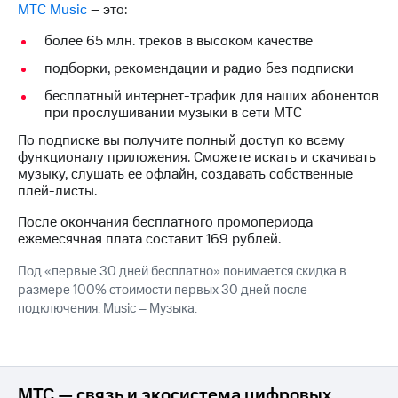
МТС Music
– это:
на связь
более 65 млн. треков в высоком качестве
Роуминг
Тарифы
RED,
подборки, рекомендации и радио без подписки
Семейная
РИИЛ
бесплатный интернет-трафик для наших абонентов
группа
и МТС
при прослушивании музыки в сети МТС
Супер
Заказать
дешевле
По подписке вы получите полный доступ ко всему
SIM-
при
функционалу приложения. Cможете искать и скачивать
карту
оплате
музыку, слушать ее офлайн, создавать собственные
с карты
плей-листы.
Оформить
МТС
eSIM
Деньги
После окончания бесплатного промопериода
ежемесячная плата составит 169 рублей.
SIM-
Выберите
карта
и подключите
Под «первые 30 дней бесплатно» понимается скидка в
для
ТВ
размере 100% стоимости первых 30 дней после
иностранцев
с выгодным
подключения. Music – Музыка.
тарифом
Оформить
чистый
Тарифы
номер
МТС — связь и экосистема цифровых