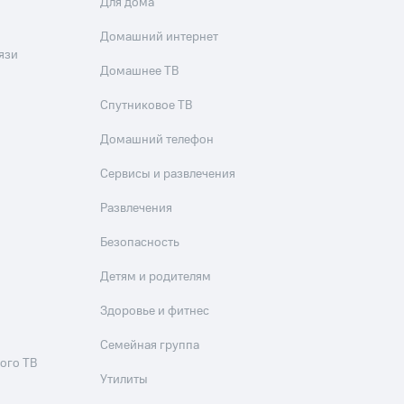
скидки
Все товары
Для дома
Домашний интернет
язи
Домашнее ТВ
Спутниковое ТВ
Домашний телефон
Сервисы и развлечения
Развлечения
Безопасность
Детям и родителям
Здоровье и фитнес
Семейная группа
ого ТВ
Утилиты