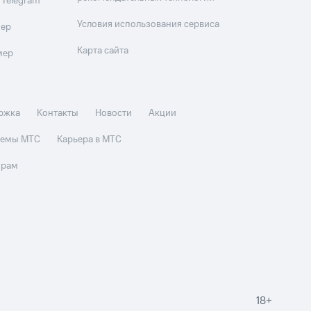
 Telegram
Условия использования сервиса
мер
Карта сайта
мер
ржка
Контакты
Новости
Акции
стемы МТС
Карьера в МТС
орам
18+