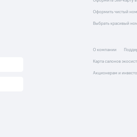
Оформить SIM-карту в
Оформить чистый но
Выбрать красивый но
О компании
Подде
Карта салонов экоси
Акционерам и инвест