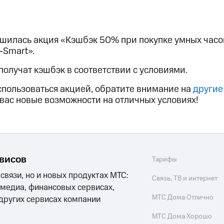
услуги, доступ к геолокации
пасность
Финансы
Детям и родителям
Здоровье и 
ильмы, музыка и многое другое
ершилась акция «Кэшбэк 50% при покупке умных часо
-Smart».
услуги, доступ к геолокации
ive
Гудок
Мой МТС
Все приложения
получат кэшбэк в соответствии с условиями.
спользоваться акцией, обратите внимание на
другие
вас новые возможности на отличных условиях!
 в нашем приложении
ive
Гудок
Мой МТС
Все приложения
Инвестиции
рвисов
Тарифы
 связи, но и новых продуктах МТС:
ход 15%
Связь, ТВ и интернет
 медиа, финансовых сервисах,
ер МТС
Настройки автоплатежа
Пополнить номер др
МТС Дома Отлично
 других сервисах компании
 на карту
МТС Pay
Оплата по QR-коду за границей
МТС Дома Хорошо