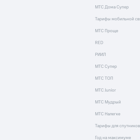
ые часы и трекеры
Умный дом
Планшеты
Акции и 
МТС Дома Супер
ход 15%
Тарифы мобильной св
МТС Проще
RED
ле при оплате с карты МТС Деньги
РИИЛ
МТС Супер
МТС ТОП
МТС Junior
МТС Мудрый
МТС Налегке
Тарифы для спутников
Год на максимуме