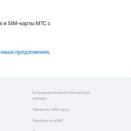
фитнес
Приложения от МТС
в и SIM-карты МТС с
Приложения
Финансы
 наши предложения
,
Больше возможностей выбора
номера
Заменить SIM-карту
угого оператора
Оплата
Перейти на eSIM
Интернет-магазин