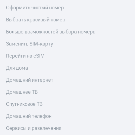
Оформить чистый номер
КИОН
Скидка 30%
Музыка
на связь
Выбрать красивый номер
КИОН
С картой
Строки
Больше возможностей выбора номера
МТС
Деньги
Live
Заменить SIM-карту
МТС
Гудок
Накопления
Перейти на eSIM
Мой
Откладывайте
Для дома
МТС
деньги
и получайте
Домашний интернет
Все
доход 15%
приложения
Домашнее ТВ
Акции
Финансы
Инвестиции
Условия
Спутниковое ТВ
пополнения
Получайте
Домашний телефон
доход
Скидка
онлайн
30%
Сервисы и развлечения
на связь
Страхование