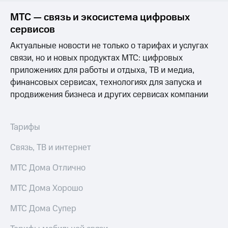
для дома
МТС — связь и экосистема цифровых
Услуги
290 ₽/
сервисов
мес
Акции
Актуальные новости не только о тарифах и услугах
МТС
связи, но и новых продуктах МТС: цифровых
Домашний
Premium
приложениях для работы и отдыха, ТВ и медиа,
интернет
финансовых сервисах, технологиях для запуска и
Подписка
Домашнее
на гигабайты
продвижения бизнеса и других сервисах компании
ТВ
интернета,
фильмы,
Спутниковое
музыка
Тарифы
ТВ
и многое
другое
Связь, ТВ и интернет
Домашний
телефон
Семейная
МТС Дома Отлично
группа
Перейти
в МТС
МТС Дома Хорошо
Скидка
со своим
на тарифы,
номером
общие
МТС Дома Супер
подписки
Поддержка
и услуги,