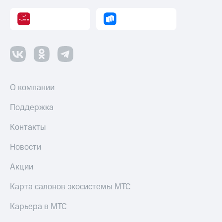
Оплата
по QR-
коду
за границей
тернет-магазин
Смартфоны
Наушники
О компании
и
колонки
Поддержка
Умные
Контакты
часы
и
Новости
трекеры
Акции
Умный
дом
Карта салонов экосистемы МТС
Планшеты
Карьера в МТС
Акции