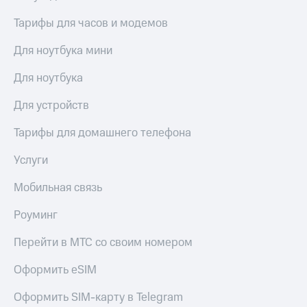
КИОН
Кино,
Строки
Тарифы для часов и модемов
музыка,
книги
Live
Для ноутбука мини
и не
только
Гудок
Для ноутбука
Безопасность
Мой
Для устройств
МТС
Финансы
Тарифы для домашнего телефона
Все
Детям
приложения
и родителям
Услуги
Инвестиции
Здоровье
Мобильная связь
и фитнес
Получайте
Роуминг
доход
Приложения
онлайн
от МТС
Перейти в МТС со своим номером
Страхование
Акции
Оформить eSIM
Покупка
Приложения
полисов
Оформить SIM-карту в Telegram
КИОН
онлайн