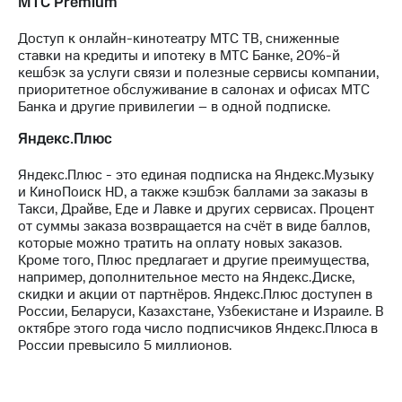
МТС Premium
Интернет,
Выбрать
ТВ и телефон
красивый
для дома
номер
Доступ к онлайн-кинотеатру МТС ТВ, сниженные
ставки на кредиты и ипотеку в МТС Банке, 20%-й
Заменить
кешбэк за услуги связи и полезные сервисы компании,
Услуги
SIM-
приоритетное обслуживание в салонах и офисах МТС
карту
Банка и другие привилегии – в одной подписке.
Личный
кабинет
Яндекс.Плюс
Перейти
интернета
на
и
eSIM
Яндекс.Плюс - это единая подписка на Яндекс.Музыку
ТВ
и КиноПоиск HD, а также кэшбэк баллами за заказы в
Личный
Такси, Драйве, Еде и Лавке и других сервисах. Процент
Для дома
кабинет
Выберите
от суммы заказа возвращается на счёт в виде баллов,
спутникового
и подключите
которые можно тратить на оплату новых заказов.
ТВ
ТВ
Кроме того, Плюс предлагает и другие преимущества,
Скачать
с выгодным
например, дополнительное место на Яндекс.Диске,
приложение
тарифом
скидки и акции от партнёров. Яндекс.Плюс доступен в
Мой
России, Беларуси, Казахстане, Узбекистане и Израиле. В
МТС
октябре этого года число подписчиков Яндекс.Плюса в
Акции
Тарифы
России превысило 5 миллионов.
Интернет,
ТВ и телефон
Видеонаблюдение
для дома