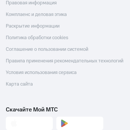
Правовая информация
Пополнить
номер
Комплаенс и деловая этика
МТС
Настройки
Раскрытие информации
автоплатежа
Политика обработки cookies
Пополнить
номер
Соглашение о пользовании системой
другого
оператора
Правила применения рекомендательных технологий
Оплата
Условия использования сервиса
интернета
и
Карта сайта
ТВ
Переводы
с
телефона
Скачайте Мой МТС
на карту
МТС Pay