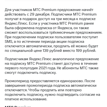
на связь
Для участников МТС Premium предложение начнёт
Роуминг
Тарифы
действовать с 29 декабря. Подписчики МТС Premium
RED,
получат в подарок доступ на три месяца к подписке
Семейная
РИИЛ
Яндекс.Плюс. Если у участника МТС Premium ранее
группа
и МТС
была оформлена подписка от Яндекса, он также
Супер
сможет воспользоваться трёхмесячным предложением.
Заказать
дешевле
При подключении подписки пользователям поступит
SIM-
при
SMS, а по истечении периода акции подписка
карту
оплате
отключится автоматически, продлить её можно будет
с карты
по специальной цене 139 рублей вместо 199 рублей.
Оформить
МТС
eSIM
Деньги
Подписчикам Яндекс.Плюс аналогичное предложение
на подписку МТС Premium станет доступно в течение
SIM-
Выберите
первого полугодия 2021 года. Не абоненты МТС также
карта
и подключите
смогут подключить подписку.
для
ТВ
иностранцев
Промопериод предоставляется единоразово. После
с выгодным
завершения промопериода подписка автоматически
тарифом
Оформить
отключается. Чтобы продлить или повторно
чистый
подключить подписку, нужно подтвердить согласие на
Тарифы
номер
платное использование.