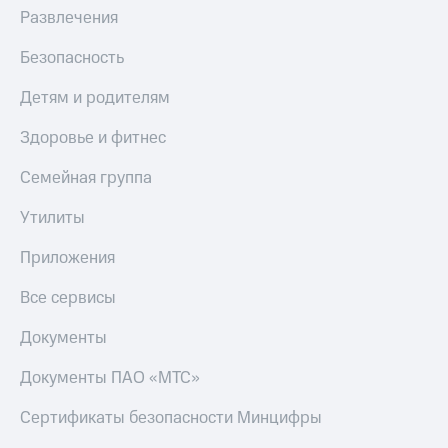
Развлечения
Тарифы
Покупка
RED,
полисов
Безопасность
РИИЛ
онлайн
и МТС Супер
Детям и родителям
дешевле
Скидка 30%
при оплате
на связь
Здоровье и фитнес
с карты
МТС Деньги
С картой
Семейная группа
МТС
Обзоры
Деньги
товаров
Утилиты
МТС
Скидки
Накопления
Приложения
до 40%
Откладывайте
на смартфоны
Все сервисы
деньги
и получайте
при
Документы
доход 15%
покупке
со связью
Документы ПАО «МТС»
Платежи
МТС
и
Сертификаты безопасности Минцифры
переводы