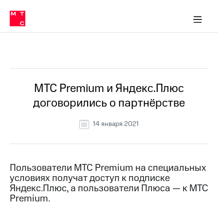
Перенести
ка 30% на связь
обильная связь
Сервисы и подписки
Интернет-магазин
Для дома
Скидка 30% на связь
Личные кабинеты
Финансы
Приложения
номер
ичные кабинеты
в МТС
Мобильная
связь
Все Новости
Тарифы
Интернет
и
ТВ
Услуги
МТС Premium и Яндекс.Плюс
Спутниковое
договорились о партнёрстве
ТВ
Роуминг
МТС
14 января 2021
Деньги
Личный
кабинет
Мобильная связь
Скачать
Перенести
Пользователи МТС Premium на специальных
приложение
номер
условиях получат доступ к подписке
Мой
в МТС
МТС
Яндекс.Плюс, а пользователи Плюса — к МТС
Акции
Premium.
Тарифы
Скидка 30%
Услуги