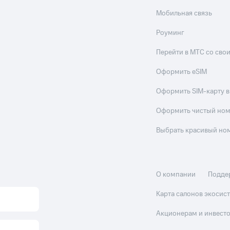
Мобильная связь
Роуминг
Перейти в МТС со св
Оформить eSIM
Оформить SIM-карту в
Оформить чистый но
Выбрать красивый но
О компании
Подде
Карта салонов экоси
Акционерам и инвест