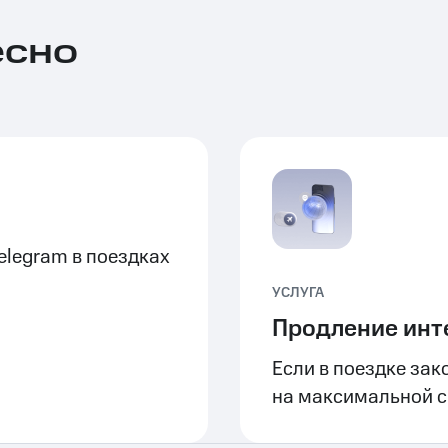
есно
elegram в поездках
УСЛУГА
Продление инт
Если в поездке зак
на максимальной ск