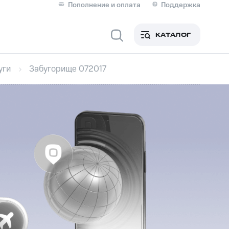
Пополнение и оплата
Поддержка
Скидка 30% на связь
Личные кабинеты
КАТАЛОГ
Мобильная связь
уги
Забугорище 072017
IM-карта для иностранцев
M
Для дома
ерейти в МТС со своим
ой МТС
Сервисы и подписки
фитнес
Приложения от МТС