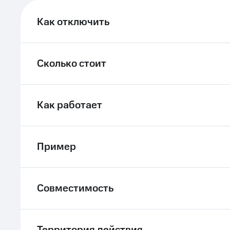
ле при оплате с карты МТС Деньги
Как отключить
Сколько стоит
Как работает
Пример
Совместимость