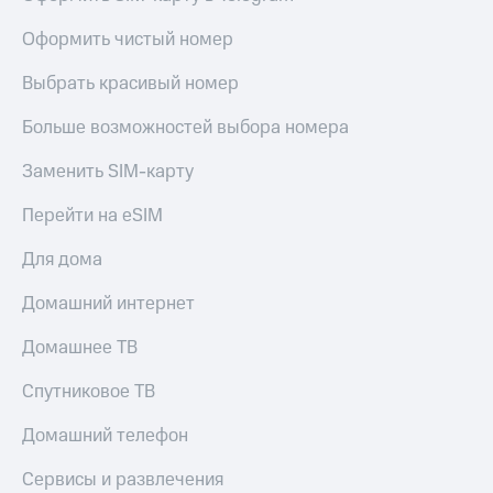
висы и подписки
Сертификаты
МТС
безопасности
Оформить чистый номер
Premium
Всё
Выбрать красивый номер
Подписка
под
на гигабайты
рукой
Больше возможностей выбора номера
интернета,
в Мой МТС
фильмы,
музыка
Заменить SIM-карту
Посмотрите,
и многое
что
другое
Перейти на eSIM
полезного
Семейная
есть
группа
Для дома
в нашем
приложении
Скидка
Домашний интернет
на тарифы,
КИОН
общие
Домашнее ТВ
подписки
КИОН
и услуги,
Спутниковое ТВ
Музыка
доступ
к геолокации
Домашний телефон
КИОН
Кино,
Строки
музыка,
Сервисы и развлечения
книги