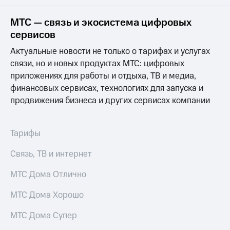
на связь
МТС — связь и экосистема цифровых
Роуминг
Тарифы
сервисов
RED,
Семейная
РИИЛ
Актуальные новости не только о тарифах и услугах
группа
и МТС
связи, но и новых продуктах МТС: цифровых
Супер
приложениях для работы и отдыха, ТВ и медиа,
Заказать
дешевле
SIM-
при
финансовых сервисах, технологиях для запуска и
карту
оплате
продвижения бизнеса и других сервисах компании
с карты
Оформить
МТС
eSIM
Деньги
Тарифы
SIM-
Выберите
Связь, ТВ и интернет
карта
и подключите
для
ТВ
иностранцев
МТС Дома Отлично
с выгодным
тарифом
Оформить
МТС Дома Хорошо
чистый
Тарифы
номер
МТС Дома Супер
Интернет,