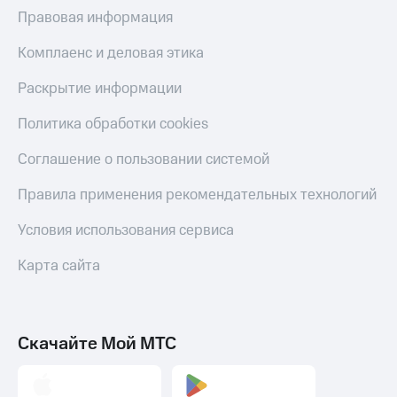
МТС
Правовая информация
КИОН
Деньги
Строки
МТС
Комплаенс и деловая этика
Накопления
Live
Раскрытие информации
Откладывайте
Гудок
деньги
Политика обработки cookies
и получайте
Мой
доход 15%
МТС
Соглашение о пользовании системой
Акции
Условия
Все
Правила применения рекомендательных технологий
пополнения
приложения
Финансы
Условия использования сервиса
Скидка
Инвестиции
30%
Карта сайта
на связь
Получайте
доход
онлайн
Тарифы
Страхование
RED,
РИИЛ
Скачайте Мой МТС
Покупка
и МТС Супер
полисов
дешевле
онлайн
при оплате