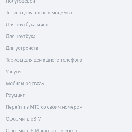
Полугодовой
Услуги
290 ₽/
мес
Тарифы для часов и модемов
Акции
МТС
Для ноутбука мини
Домашний
Premium
интернет
Для ноутбука
Подписка
Домашнее
на гигабайты
Для устройств
ТВ
интернета,
фильмы,
Спутниковое
Тарифы для домашнего телефона
музыка
ТВ
и многое
Услуги
другое
Домашний
Семейная
телефон
Мобильная связь
группа
Перейти
Скидка
Роуминг
в МТС
на тарифы,
со своим
общие
Перейти в МТС со своим номером
номером
подписки
и услуги,
Оформить eSIM
Поддержка
доступ
к геолокации
Оформить SIM-карту в Telegram