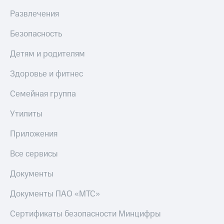
Live
и не
Развлечения
только
Гудок
Безопасность
Безопасность
Мой
МТС
Финансы
Детям и родителям
Все
Детям
Здоровье и фитнес
приложения
и родителям
Семейная группа
Инвестиции
Здоровье
и фитнес
Утилиты
Получайте
доход
Приложения
Приложения
онлайн
от МТС
Страхование
Все сервисы
Акции
Покупка
Документы
полисов
Приложения
онлайн
КИОН
Скидка 30%
Документы ПАО «МТС»
на связь
КИОН
Сертификаты безопасности Минцифры
Музыка
С картой