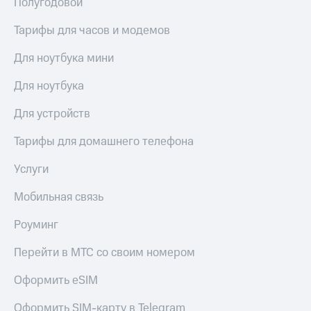
Полугодовой
Услуги
290 ₽/
мес
Тарифы для часов и модемов
Акции
МТС
Для ноутбука мини
Домашний
Premium
интернет
Для ноутбука
Подписка
Домашнее
на гигабайты
Для устройств
ТВ
интернета,
фильмы,
Спутниковое
Тарифы для домашнего телефона
музыка
ТВ
и многое
Услуги
другое
Домашний
Семейная
телефон
Мобильная связь
группа
Перейти
Скидка
Роуминг
в МТС
на тарифы,
со своим
общие
Перейти в МТС со своим номером
номером
подписки
и услуги,
Оформить eSIM
Поддержка
доступ
к геолокации
Оформить SIM-карту в Telegram