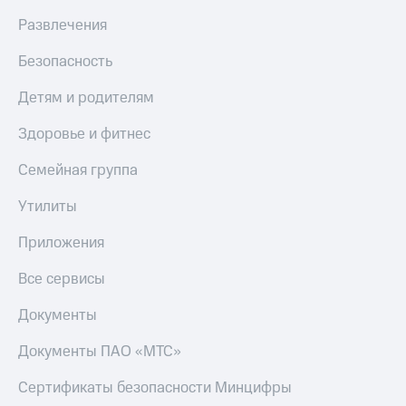
Live
и не
Развлечения
только
Гудок
Безопасность
Безопасность
Мой
МТС
Финансы
Детям и родителям
Все
Детям
Здоровье и фитнес
приложения
и родителям
Семейная группа
Инвестиции
Здоровье
и фитнес
Утилиты
Получайте
доход
Приложения
Приложения
онлайн
от МТС
Страхование
Все сервисы
Акции
Покупка
Документы
полисов
Приложения
онлайн
КИОН
Скидка 30%
Документы ПАО «МТС»
на связь
КИОН
Сертификаты безопасности Минцифры
Музыка
С картой