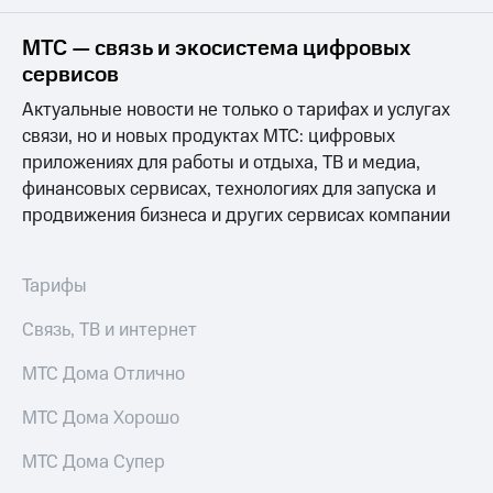
на связь
МТС — связь и экосистема цифровых
Роуминг
Тарифы
сервисов
RED,
Семейная
РИИЛ
Актуальные новости не только о тарифах и услугах
группа
и МТС
связи, но и новых продуктах МТС: цифровых
Супер
приложениях для работы и отдыха, ТВ и медиа,
Заказать
дешевле
SIM-
при
финансовых сервисах, технологиях для запуска и
карту
оплате
продвижения бизнеса и других сервисах компании
с карты
Оформить
МТС
eSIM
Деньги
Тарифы
SIM-
Выберите
Связь, ТВ и интернет
карта
и подключите
для
ТВ
иностранцев
МТС Дома Отлично
с выгодным
тарифом
Оформить
МТС Дома Хорошо
чистый
Тарифы
номер
МТС Дома Супер
Интернет,