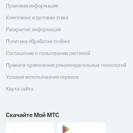
МТС
Правовая информация
КИОН
Деньги
Строки
МТС
Комплаенс и деловая этика
Накопления
Live
Раскрытие информации
Откладывайте
Гудок
деньги
Политика обработки cookies
и получайте
Мой
доход 15%
МТС
Соглашение о пользовании системой
Акции
Условия
Все
Правила применения рекомендательных технологий
пополнения
приложения
Финансы
Условия использования сервиса
Скидка
Инвестиции
30%
Карта сайта
на связь
Получайте
доход
онлайн
Тарифы
Страхование
RED,
РИИЛ
Скачайте Мой МТС
Покупка
и МТС Супер
полисов
дешевле
онлайн
при оплате