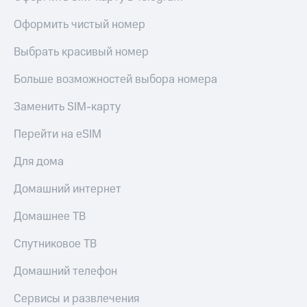
висы и подписки
Сертификаты
МТС
безопасности
Оформить чистый номер
Premium
Всё
Выбрать красивый номер
Подписка
под
на гигабайты
рукой
Больше возможностей выбора номера
интернета,
в Мой МТС
фильмы,
музыка
Заменить SIM-карту
Посмотрите,
и многое
что
другое
Перейти на eSIM
полезного
Семейная
есть
группа
Для дома
в нашем
приложении
Скидка
Домашний интернет
на тарифы,
КИОН
общие
Домашнее ТВ
подписки
КИОН
и услуги,
Спутниковое ТВ
Музыка
доступ
к геолокации
Домашний телефон
КИОН
Кино,
Строки
музыка,
Сервисы и развлечения
книги