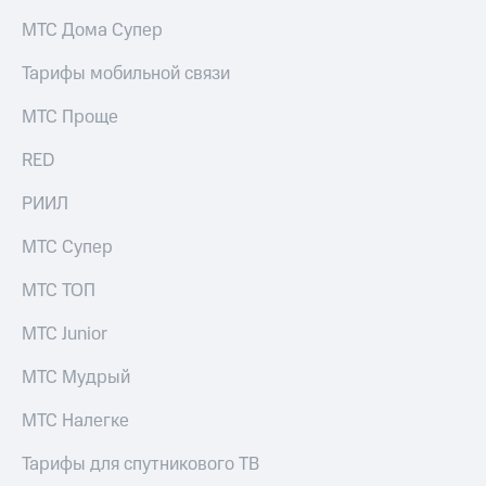
на связь
МТС Дома Супер
Роуминг
Тарифы
Тарифы мобильной связи
RED,
Семейная
РИИЛ
МТС Проще
группа
и МТС
Супер
RED
Заказать
дешевле
SIM-
при
карту
РИИЛ
оплате
с карты
Оформить
МТС
МТС Супер
eSIM
Деньги
МТС ТОП
SIM-
Выберите
карта
и подключите
МТС Junior
для
ТВ
иностранцев
с выгодным
МТС Мудрый
тарифом
Оформить
МТС Налегке
чистый
Тарифы
номер
Тарифы для спутникового ТВ