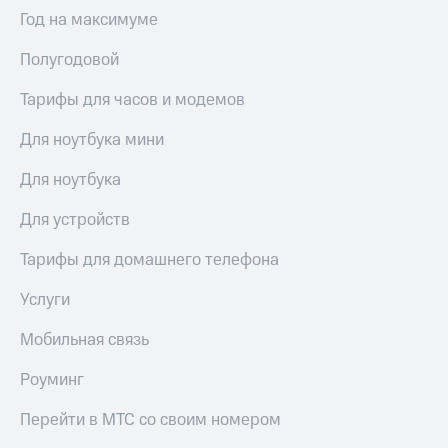
Интернет,
Выбрать
Год на максимуме
ТВ и телефон
красивый
для дома
номер
Полугодовой
Заменить
Услуги
SIM-
Тарифы для часов и модемов
карту
Личный
Для ноутбука мини
кабинет
Перейти
интернета
на
Для ноутбука
и
eSIM
ТВ
Для устройств
Личный
Для дома
кабинет
Выберите
Тарифы для домашнего телефона
спутникового
и подключите
ТВ
ТВ
Услуги
Скачать
с выгодным
приложение
тарифом
Мобильная связь
Мой
МТС
Роуминг
Акции
Тарифы
Интернет,
Перейти в МТС со своим номером
ТВ и телефон
Видеонаблюдение
для дома