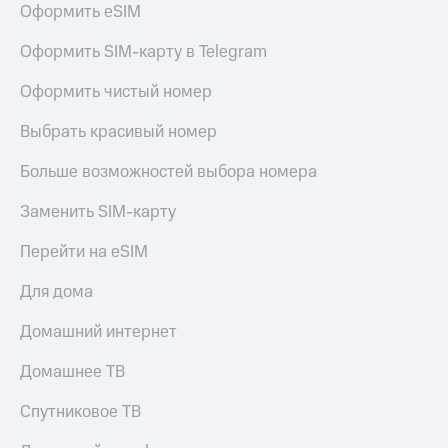
для дома
Оформить eSIM
Услуги
290 ₽/
Оформить SIM-карту в Telegram
мес
Акции
Оформить чистый номер
МТС
Домашний
Premium
Выбрать красивый номер
интернет
Подписка
Больше возможностей выбора номера
Домашнее
на гигабайты
ТВ
интернета,
Заменить SIM-карту
фильмы,
Спутниковое
музыка
Перейти на eSIM
ТВ
и многое
другое
Для дома
Домашний
телефон
Семейная
Домашний интернет
группа
Перейти
в МТС
Скидка
Домашнее ТВ
со своим
на тарифы,
номером
общие
Спутниковое ТВ
подписки
Поддержка
и услуги,