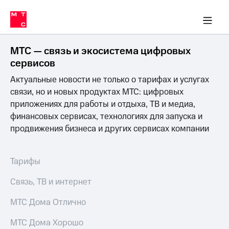
Перенести
ка 30% на связь
обильная связь
Сервисы и подписки
Интернет-магазин
Для дома
Скидка 30% на связь
Личные кабинеты
Финансы
Приложения
номер
ичные кабинеты
в МТС
Мобильная
связь
МТС — связь и экосистема цифровых
Тарифы
Интернет
сервисов
и
Актуальные новости не только о тарифах и услугах
ТВ
Услуги
связи, но и новых продуктах МТС: цифровых
Спутниковое
приложениях для работы и отдыха, ТВ и медиа,
ТВ
финансовых сервисах, технологиях для запуска и
Роуминг
продвижения бизнеса и других сервисах компании
МТС
Деньги
Личный
кабинет
Мобильная связь
Тарифы
Скачать
Перенести
приложение
номер
Связь, ТВ и интернет
Мой
в МТС
МТС
МТС Дома Отлично
Акции
Тарифы
МТС Дома Хорошо
Скидка 30%
Услуги