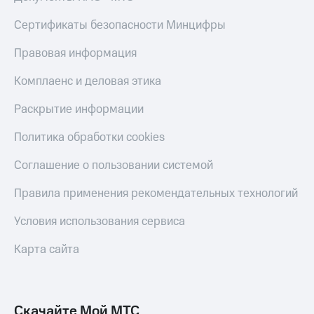
КИОН
Кино,
Строки
Сертификаты безопасности Минцифры
музыка,
книги
Live
и не
Правовая информация
только
Гудок
Комплаенс и деловая этика
Безопасность
Мой
Раскрытие информации
МТС
Финансы
Политика обработки cookies
Все
Детям
приложения
и родителям
Соглашение о пользовании системой
Инвестиции
Здоровье
Правила применения рекомендательных технологий
и фитнес
Получайте
Условия использования сервиса
доход
Приложения
онлайн
от МТС
Карта сайта
Страхование
Акции
Покупка
Приложения
полисов
КИОН
Скачайте Мой МТС
онлайн