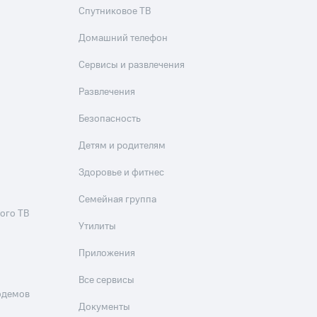
Спутниковое ТВ
фитнес
Приложения от МТС
Домашний телефон
Приложения
Сервисы и развлечения
Развлечения
Финансы
Безопасность
Детям и родителям
Здоровье и фитнес
Семейная группа
ого ТВ
Утилиты
Приложения
угого оператора
Оплата
Все сервисы
одемов
Документы
Интернет-магазин