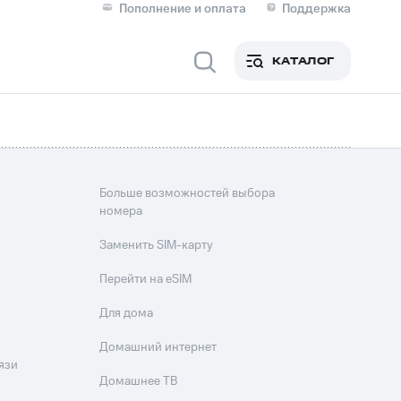
Пополнение и оплата
Поддержка
Скидка 30% на связь
Личные кабинеты
КАТАЛОГ
Мобильная связь
IM-карта для иностранцев
M
Для дома
Больше возможностей выбора
номера
Заменить SIM-карту
ерейти в МТС со своим
Перейти на eSIM
ой МТС
Для дома
Сервисы и подписки
Домашний интернет
язи
Домашнее ТВ