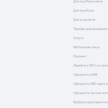
ые часы и трекеры
Умный дом
Планшеты
Акции и 
Для ноутбука мини
ход 15%
Для ноутбука
Для устройств
Тарифы для домашнег
Услуги
ле при оплате с карты МТС Деньги
Мобильная связь
Роуминг
Перейти в МТС со св
Оформить eSIM
Оформить SIM-карту в
Оформить чистый но
Выбрать красивый но