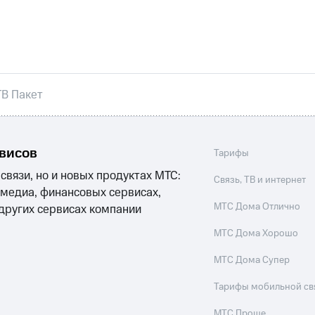
никовое ТВ
МТС Деньги
е Мой МТС
Акции
ТВ Пакет
йная группа
Заказать SIM-карту
Оформить eSIM
S
асивый номер
Заменить SIM-карту
Перейти на eSI
ле при оплате с карты МТС Деньги
ым тарифом
рвисов
ым тарифом
Тарифы
 связи, но и новых продуктах МТС:
Связь, ТВ и интернет
 медиа, финансовых сервисах,
МТС Дома Отлично
 других сервисах компании
Домашнее ТВ
Спутниковое ТВ
Домашний телефон
П
МТС Дома Хорошо
ый кабинет спутникового ТВ
Скачать приложение М
МТС Дома Супер
ильмы, музыка и многое другое
Тарифы мобильной св
МТС Проще