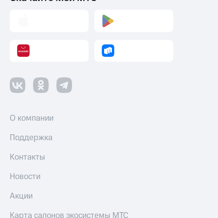
КИОН
Скидка 30%
Музыка
на связь
КИОН
С картой
Строки
МТС
Деньги
Live
МТС
Гудок
Накопления
Мой
Откладывайте
МТС
деньги
О компании
и получайте
Все
доход 15%
Поддержка
приложения
Акции
Финансы
Контакты
Инвестиции
Условия
пополнения
Новости
Получайте
доход
Скидка
Акции
онлайн
30%
на связь
Карта салонов экосистемы МТС
Страхование