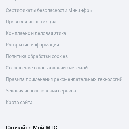
КИОН
Кино,
Строки
Сертификаты безопасности Минцифры
музыка,
книги
Live
и не
Правовая информация
только
Гудок
Комплаенс и деловая этика
Безопасность
Мой
Раскрытие информации
МТС
Финансы
Политика обработки cookies
Все
Детям
приложения
и родителям
Соглашение о пользовании системой
Инвестиции
Здоровье
Правила применения рекомендательных технологий
и фитнес
Получайте
Условия использования сервиса
доход
Приложения
онлайн
от МТС
Карта сайта
Страхование
Акции
Покупка
Приложения
полисов
КИОН
Скачайте Мой МТС
онлайн