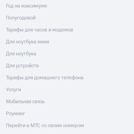
Интернет,
Выбрать
Год на максимуме
ТВ и телефон
красивый
для дома
номер
Полугодовой
Заменить
Услуги
SIM-
Тарифы для часов и модемов
карту
Личный
Для ноутбука мини
кабинет
Перейти
интернета
на
Для ноутбука
и
eSIM
ТВ
Для устройств
Личный
Для дома
кабинет
Выберите
Тарифы для домашнего телефона
спутникового
и подключите
ТВ
ТВ
Услуги
Скачать
с выгодным
приложение
тарифом
Мобильная связь
Мой
МТС
Роуминг
Акции
Тарифы
Интернет,
Перейти в МТС со своим номером
ТВ и телефон
Видеонаблюдение
для дома