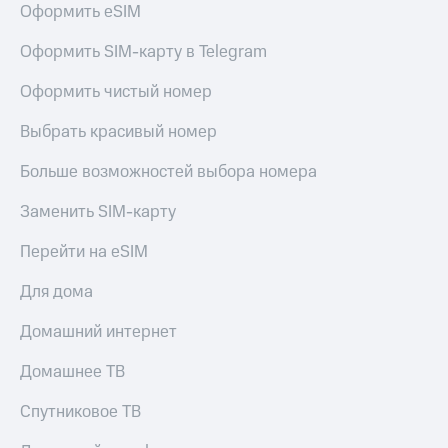
для дома
Оформить eSIM
Услуги
290 ₽/
Оформить SIM-карту в Telegram
мес
Акции
Оформить чистый номер
МТС
Домашний
Premium
Выбрать красивый номер
интернет
Подписка
Больше возможностей выбора номера
Домашнее
на гигабайты
ТВ
интернета,
Заменить SIM-карту
фильмы,
Спутниковое
музыка
Перейти на eSIM
ТВ
и многое
другое
Для дома
Домашний
телефон
Семейная
Домашний интернет
группа
Перейти
в МТС
Скидка
Домашнее ТВ
со своим
на тарифы,
номером
общие
Спутниковое ТВ
подписки
Поддержка
и услуги,