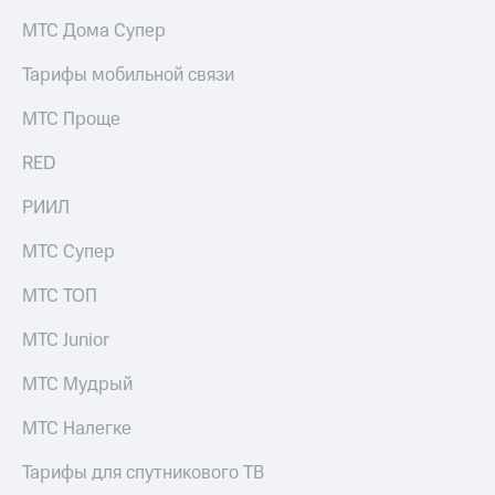
на связь
МТС Дома Супер
Роуминг
Тарифы
Тарифы мобильной связи
RED,
Семейная
РИИЛ
МТС Проще
группа
и МТС
Супер
RED
Заказать
дешевле
SIM-
при
карту
РИИЛ
оплате
с карты
Оформить
МТС
МТС Супер
eSIM
Деньги
МТС ТОП
SIM-
Выберите
карта
и подключите
МТС Junior
для
ТВ
иностранцев
с выгодным
МТС Мудрый
тарифом
Оформить
МТС Налегке
чистый
Тарифы
номер
Тарифы для спутникового ТВ