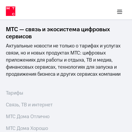
Перенести
ка 30% на связь
обильная связь
Сервисы и подписки
Интернет-магазин
Для дома
Скидка 30% на связь
Личные кабинеты
Финансы
Приложения
номер
ичные кабинеты
в МТС
Мобильная
связь
МТС — связь и экосистема цифровых
Тарифы
Интернет
сервисов
и
Актуальные новости не только о тарифах и услугах
ТВ
Услуги
связи, но и новых продуктах МТС: цифровых
Спутниковое
приложениях для работы и отдыха, ТВ и медиа,
ТВ
финансовых сервисах, технологиях для запуска и
Роуминг
продвижения бизнеса и других сервисах компании
МТС
Деньги
Личный
кабинет
Мобильная связь
Тарифы
Скачать
Перенести
приложение
номер
Связь, ТВ и интернет
Мой
в МТС
МТС
МТС Дома Отлично
Акции
Тарифы
МТС Дома Хорошо
Скидка 30%
Услуги