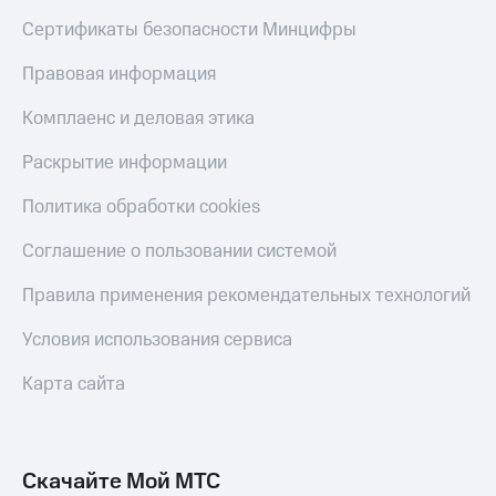
Сертификаты безопасности Минцифры
КИОН
Скидка 30%
Музыка
на связь
Правовая информация
КИОН
С картой
Строки
Комплаенс и деловая этика
МТС
Деньги
Live
Раскрытие информации
МТС
Гудок
Накопления
Политика обработки cookies
Мой
Откладывайте
Соглашение о пользовании системой
МТС
деньги
и получайте
Правила применения рекомендательных технологий
Все
доход 15%
приложения
Условия использования сервиса
Акции
Финансы
Инвестиции
Условия
Карта сайта
пополнения
Получайте
доход
Скидка
онлайн
30%
на связь
Скачайте Мой МТС
Страхование