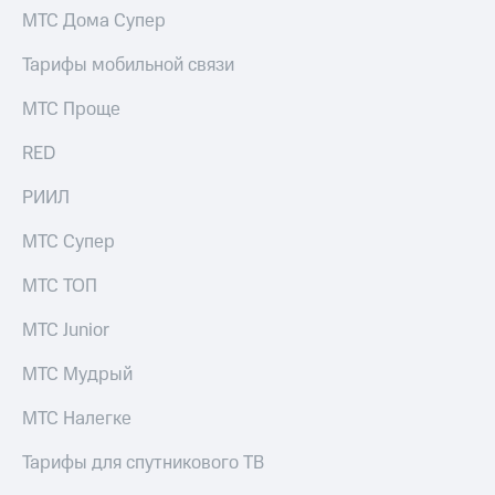
Интернет,
Выбрать
МТС Дома Супер
ТВ и телефон
красивый
для дома
номер
Тарифы мобильной связи
Заменить
Услуги
МТС Проще
SIM-
карту
Личный
RED
кабинет
Перейти
интернета
на
РИИЛ
и
eSIM
ТВ
МТС Супер
Личный
Для дома
кабинет
Выберите
МТС ТОП
спутникового
и подключите
ТВ
ТВ
МТС Junior
Скачать
с выгодным
приложение
тарифом
МТС Мудрый
Мой
МТС
МТС Налегке
Акции
Тарифы
Интернет,
Тарифы для спутникового ТВ
ТВ и телефон
Видеонаблюдение
для дома