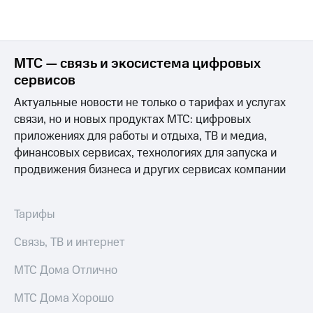
на связь
Роуминг
Тарифы
RED,
МТС — связь и экосистема цифровых
Семейная
РИИЛ
группа
и МТС
сервисов
Супер
Актуальные новости не только о тарифах и услугах
Заказать
дешевле
SIM-
при
связи, но и новых продуктах МТС: цифровых
карту
оплате
приложениях для работы и отдыха, ТВ и медиа,
с карты
финансовых сервисах, технологиях для запуска и
Оформить
МТС
продвижения бизнеса и других сервисах компании
eSIM
Деньги
SIM-
Выберите
карта
и подключите
Тарифы
для
ТВ
иностранцев
с выгодным
Связь, ТВ и интернет
тарифом
Оформить
МТС Дома Отлично
чистый
Тарифы
номер
МТС Дома Хорошо