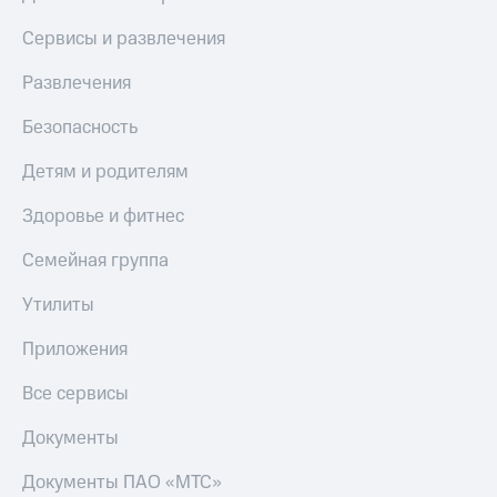
КИОН
Кино,
Строки
Сервисы и развлечения
музыка,
книги
Live
Развлечения
и не
только
Гудок
Безопасность
Безопасность
Мой
Детям и родителям
МТС
Финансы
Здоровье и фитнес
Все
Детям
приложения
и родителям
Семейная группа
Инвестиции
Здоровье
Утилиты
и фитнес
Получайте
Приложения
доход
Приложения
онлайн
от МТС
Все сервисы
Страхование
Акции
Документы
Покупка
Приложения
полисов
Документы ПАО «МТС»
КИОН
онлайн