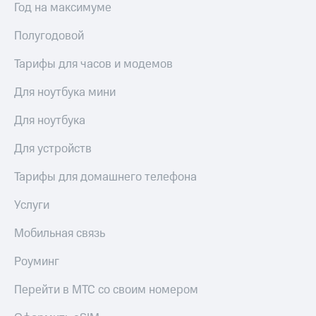
для дома
Год на максимуме
Услуги
Полугодовой
290 ₽/
мес
Акции
Тарифы для часов и модемов
МТС
Домашний
Premium
Для ноутбука мини
интернет
Подписка
Для ноутбука
Домашнее
на гигабайты
ТВ
интернета,
Для устройств
фильмы,
Спутниковое
музыка
Тарифы для домашнего телефона
ТВ
и многое
другое
Услуги
Домашний
телефон
Семейная
Мобильная связь
группа
Перейти
в МТС
Роуминг
Скидка
со своим
на тарифы,
номером
общие
Перейти в МТС со своим номером
подписки
Поддержка
и услуги,