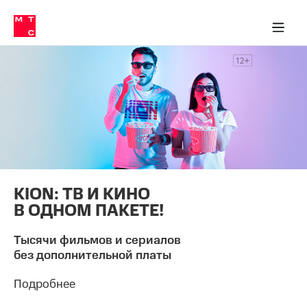
Перенести
ка 30% на связь
обильная связь
Сервисы и подписки
Интернет-магазин
Для дома
Скидка 30% на связь
Личные кабинеты
Финансы
Приложения
номер
ичные кабинеты
в МТС
Мобильная
связь
Тарифы
Интернет
и
ТВ
Услуги
Спутниковое
ТВ
Роуминг
МТС
Деньги
KION: ТВ И КИНО
Личный
В ОДНОМ ПАКЕТЕ!
кабинет
Мобильная связь
Скачать
Перенести
приложение
Тысячи фильмов и сериалов
номер
Мой
в МТС
без дополнительной платы
МТС
Акции
Тарифы
Подробнее
Скидка 30%
Услуги