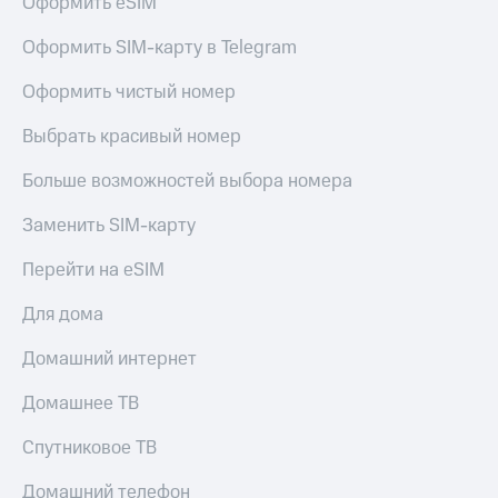
Оформить eSIM
доступ
висы и подписки
к геолокации
Оформить SIM-карту в Telegram
МТС
Сертификаты
Premium
Оформить чистый номер
безопасности
Подписка
Выбрать красивый номер
Всё
на гигабайты
интернета,
под
Больше возможностей выбора номера
фильмы,
рукой
музыка
в Мой МТС
Заменить SIM-карту
и многое
другое
Посмотрите,
Перейти на eSIM
что
Семейная
полезного
группа
Для дома
есть
в нашем
Скидка
Домашний интернет
приложении
на тарифы,
общие
Домашнее ТВ
КИОН
подписки
и услуги,
Спутниковое ТВ
КИОН
доступ
Музыка
к геолокации
Домашний телефон