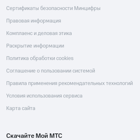
Сертификаты безопасности Минцифры
КИОН
Скидка 30%
Музыка
на связь
Правовая информация
КИОН
С картой
Строки
Комплаенс и деловая этика
МТС
Деньги
Live
Раскрытие информации
МТС
Гудок
Накопления
Политика обработки cookies
Мой
Откладывайте
Соглашение о пользовании системой
МТС
деньги
и получайте
Правила применения рекомендательных технологий
Все
доход 15%
приложения
Условия использования сервиса
Акции
Финансы
Инвестиции
Условия
Карта сайта
пополнения
Получайте
доход
Скидка
онлайн
30%
на связь
Скачайте Мой МТС
Страхование