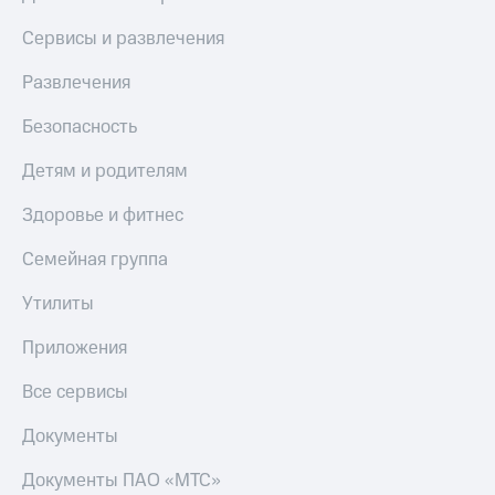
КИОН
Кино,
Строки
Сервисы и развлечения
музыка,
книги
Live
Развлечения
и не
только
Гудок
Безопасность
Безопасность
Мой
Детям и родителям
МТС
Финансы
Здоровье и фитнес
Все
Детям
приложения
и родителям
Семейная группа
Инвестиции
Здоровье
Утилиты
и фитнес
Получайте
Приложения
доход
Приложения
онлайн
от МТС
Все сервисы
Страхование
Акции
Документы
Покупка
Приложения
полисов
Документы ПАО «МТС»
КИОН
онлайн