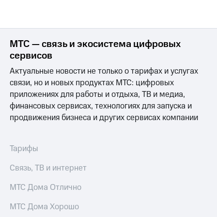
на связь
Роуминг
Тарифы
RED,
МТС — связь и экосистема цифровых
Семейная
РИИЛ
группа
и МТС
сервисов
Супер
Актуальные новости не только о тарифах и услугах
Заказать
дешевле
SIM-
при
связи, но и новых продуктах МТС: цифровых
карту
оплате
приложениях для работы и отдыха, ТВ и медиа,
с карты
финансовых сервисах, технологиях для запуска и
Оформить
МТС
продвижения бизнеса и других сервисах компании
eSIM
Деньги
SIM-
Выберите
карта
и подключите
Тарифы
для
ТВ
иностранцев
с выгодным
Связь, ТВ и интернет
тарифом
Оформить
МТС Дома Отлично
чистый
Тарифы
номер
МТС Дома Хорошо