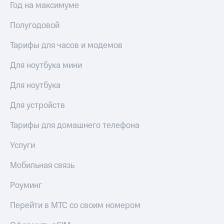
для дома
Год на максимуме
Услуги
Полугодовой
290 ₽/
мес
Акции
Тарифы для часов и модемов
МТС
Домашний
Premium
Для ноутбука мини
интернет
Подписка
Для ноутбука
Домашнее
на гигабайты
ТВ
интернета,
Для устройств
фильмы,
Спутниковое
музыка
Тарифы для домашнего телефона
ТВ
и многое
другое
Услуги
Домашний
телефон
Семейная
Мобильная связь
группа
Перейти
в МТС
Роуминг
Скидка
со своим
на тарифы,
номером
общие
Перейти в МТС со своим номером
подписки
Поддержка
и услуги,