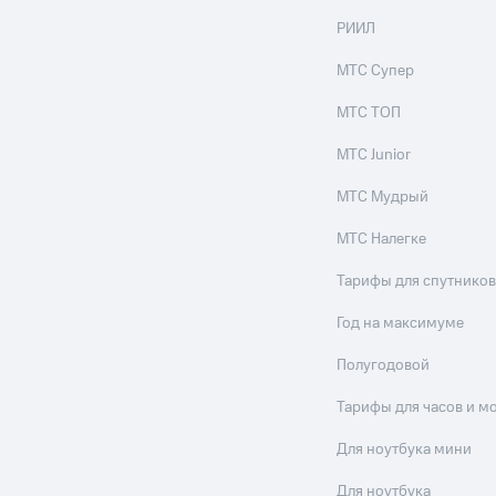
ые часы и трекеры
Умный дом
Планшеты
Акции и 
РИИЛ
ход 15%
МТС Супер
МТС ТОП
МТС Junior
ле при оплате с карты МТС Деньги
МТС Мудрый
МТС Налегке
Тарифы для спутников
Год на максимуме
Полугодовой
Тарифы для часов и м
Для ноутбука мини
Для ноутбука