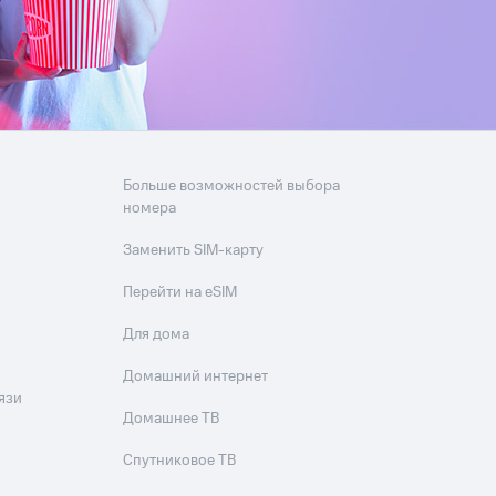
фитнес
Приложения от МТС
Приложения
Финансы
Больше возможностей выбора
номера
Заменить SIM-карту
Перейти на eSIM
Для дома
Домашний интернет
язи
Домашнее ТВ
угого оператора
Оплата
Спутниковое ТВ
Интернет-магазин