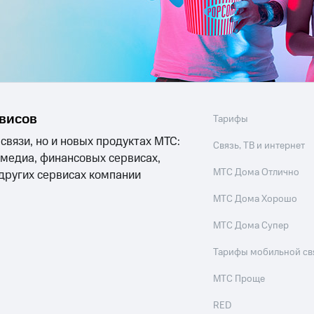
услуги, доступ к геолокации
пасность
Финансы
Детям и родителям
Здоровье и 
ильмы, музыка и многое другое
услуги, доступ к геолокации
ive
Гудок
Мой МТС
Все приложения
рвисов
Тарифы
 связи, но и новых продуктах МТС:
Связь, ТВ и интернет
 медиа, финансовых сервисах,
 в нашем приложении
МТС Дома Отлично
 других сервисах компании
ive
Гудок
Мой МТС
Все приложения
Инвестиции
МТС Дома Хорошо
МТС Дома Супер
ход 15%
Тарифы мобильной св
ер МТС
Настройки автоплатежа
Пополнить номер др
МТС Проще
 на карту
МТС Pay
Оплата по QR-коду за границей
RED