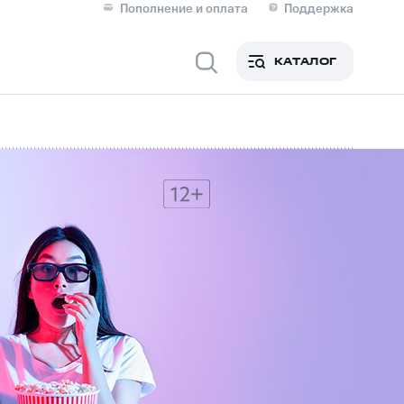
Пополнение и оплата
Поддержка
Скидка 30% на связь
Личные кабинеты
КАТАЛОГ
Мобильная связь
IM-карта для иностранцев
M
Для дома
ерейти в МТС со своим
ой МТС
Сервисы и подписки