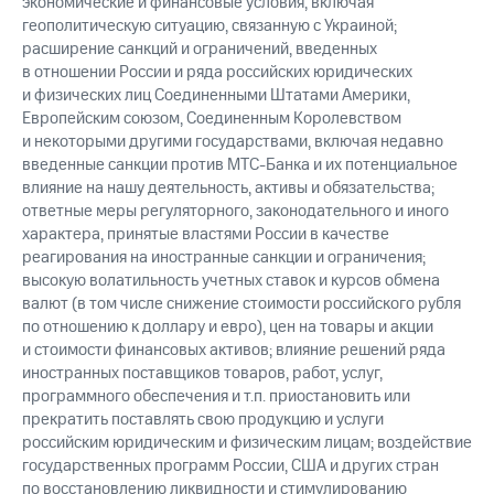
экономические и финансовые условия, включая
геополитическую ситуацию, связанную с Украиной;
расширение санкций и ограничений, введенных
в отношении России и ряда российских юридических
и физических лиц Соединенными Штатами Америки,
Европейским союзом, Соединенным Королевством
и некоторыми другими государствами, включая недавно
введенные санкции против МТС-Банка и их потенциальное
влияние на нашу деятельность, активы и обязательства;
ответные меры регуляторного, законодательного и иного
характера, принятые властями России в качестве
реагирования на иностранные санкции и ограничения;
высокую волатильность учетных ставок и курсов обмена
валют (в том числе снижение стоимости российского рубля
по отношению к доллару и евро), цен на товары и акции
и стоимости финансовых активов; влияние решений ряда
иностранных поставщиков товаров, работ, услуг,
программного обеспечения и т.п. приостановить или
прекратить поставлять свою продукцию и услуги
российским юридическим и физическим лицам; воздействие
государственных программ России, США и других стран
по восстановлению ликвидности и стимулированию