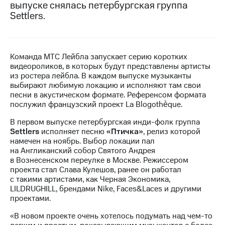
выпуске снялась петербургская группа
Settlers.
МТС
о технологиях
Достижения
Команда МТС Лейбла запускает серию коротких
Интервью
видеороликов, в которых будут представлены артисты
из ростера лейбла. В каждом выпуске музыканты
Финансовая
выбирают любимую локацию и исполняют там свои
отчетность
песни в акустическом формате. Референсом формата
послужил французский проект La Blogothèque.
Контакты
В первом выпуске петербургская инди-фолк группа
Пригласить
Settlers
исполняет песню
«Птичка»
, релиз которой
спикера
намечен на ноябрь. Выбор локации пал
на Англиканский собор Святого Андрея
в Вознесенском переулке в Москве. Режиссером
м и акционерам
Корпоративное
проекта стал Слава Кулешов, ранее он работал
управление
с такими артистами, как Черная Экономика,
LILDRUGHILL, брендами Nike, Faces&Laces и другими
Корпоративный
проектами.
секретарь
«В новом проекте очень хотелось подумать над чем-то
Раскрытие