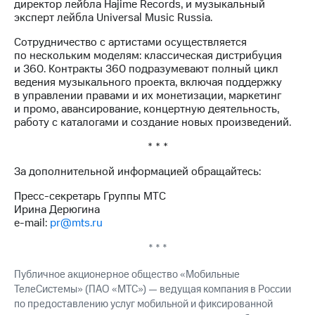
директор лейбла Hajime Records, и музыкальный
акций
эксперт лейбла Universal Music Russia.
Дивиденды
Рынок
Сотрудничество с артистами осуществляется
облигаций
по нескольким моделям: классическая дистрибуция
и 360. Контракты 360 подразумевают полный цикл
Описание
ведения музыкального проекта, включая поддержку
Еврооблигации-2023
в управлении правами и их монетизации, маркетинг
Уведомление
и промо, авансирование, концертную деятельность,
о
работу с каталогами и создание новых произведений.
погашении
именных
* * *
облигаций
Другое
За дополнительной информацией обращайтесь:
Регистратор
Пресс-секретарь Группы МТС
Реквизиты
Ирина Дерюгина
Контакты
e-mail:
pr@mts.ru
йчивое развитие
* * *
и деловая этика
На главную
Публичное акционерное общество «Мобильные
ТелеСистемы» (ПАО «МТС») — ведущая компания в России
по предоставлению услуг мобильной и фиксированной