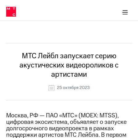
О
сторам и акционерам
Комплаенс и деловая этика
Устойчивое развитие
Медиа-центр
О МТС
О МТС
На главную
компании
О
компании
Стратегия
Стратегия
Все Новости
Карьера
в МТС
Карьера
в МТС
Пресс-
МТС Лейбл запускает серию
релизы
История
акустических видеороликов с
компании
МТС
артистами
о технологиях
Руководство
региона
25 октября 2023
Правовая
информация
Контакты
Москва, РФ — ПАО «МТС» (MOEX: MTSS),
цифровая экосистема, объявляет о запуске
Медиа-центр
долгосрочного видеопроекта в рамках
Пресс-
поддержки артистов МТС Лейбла. В первом
релизы