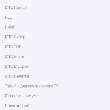
МТС Проще
RED
РИИЛ
МТС Супер
МТС ТОП
МТС Junior
МТС Мудрый
МТС Налегке
Тарифы для спутникового ТВ
Год на максимуме
Полугодовой