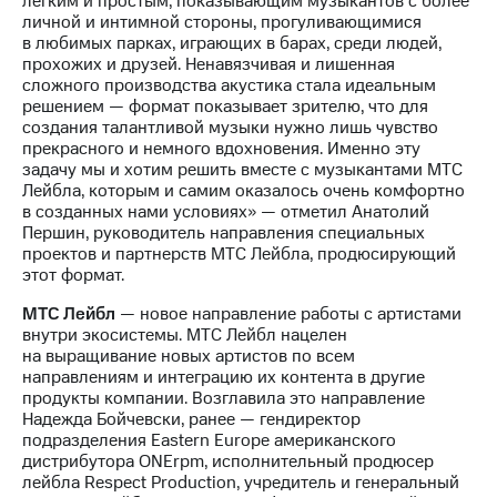
легким и простым, показывающим музыкантов с более
информации
личной и интимной стороны, прогуливающимися
Информация
в любимых парках, играющих в барах, среди людей,
акционерам
прохожих и друзей. Ненавязчивая и лишенная
Документы
сложного производства акустика стала идеальным
ПАО
решением — формат показывает зрителю, что для
"МТС"
создания талантливой музыки нужно лишь чувство
Собрания
прекрасного и немного вдохновения. Именно эту
акционеров
задачу мы и хотим решить вместе с музыкантами МТС
Личный
Лейбла, которым и самим оказалось очень комфортно
кабинет
в созданных нами условиях» — отметил Анатолий
акционера
Першин, руководитель направления специальных
Акционерный
проектов и партнерств МТС Лейбла, продюсирующий
капитал
этот формат.
Контроль
и
МТС Лейбл
— новое направление работы с артистами
аудит
внутри экосистемы. МТС Лейбл нацелен
Рынок
на выращивание новых артистов по всем
акций
направлениям и интеграцию их контента в другие
продукты компании. Возглавила это направление
Описание
Надежда Бойчевски, ранее — гендиректор
Программа
подразделения Eastern Europe американского
приобретения
дистрибутора ONErpm, исполнительный продюсер
Порядок
лейбла Respect Production, учредитель и генеральный
выкупа