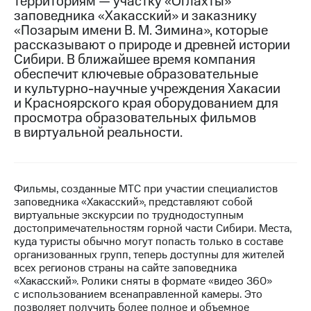
территориям — участку «Оглахты»
заповедника «Хакасский» и заказнику
МТС
«Позарым имени В. М. Зимина», которые
о технологиях
рассказывают о природе и древней истории
Сибири. В ближайшее время компания
Достижения
обеспечит ключевые образовательные
и культурно-научные учреждения Хакасии
Интервью
и Красноярского края оборудованием для
Финансовая
просмотра образовательных фильмов
отчетность
в виртуальной реальности.
Контакты
Пригласить
Фильмы, созданные МТС при участии специалистов
спикера
заповедника «Хакасский», представляют собой
виртуальные экскурсии по труднодоступным
м и акционерам
достопримечательностям горной части Сибири. Места,
Корпоративное
куда туристы обычно могут попасть только в составе
управление
организованных групп, теперь доступны для жителей
всех регионов страны на сайте заповедника
Корпоративный
«Хакасский». Ролики сняты в формате «видео 360»
секретарь
с использованием всенаправленной камеры. Это
Раскрытие
позволяет получить более полное и объемное