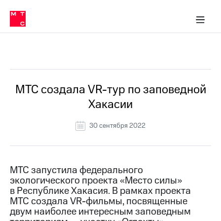
О
сторам и акционерам
Комплаенс и деловая этика
Устойчивое развитие
Медиа-центр
О МТС
О МТС
На главную
компании
О
компании
Стратегия
Стратегия
Все Новости
Карьера
в МТС
Карьера
в МТС
Пресс-
МТС создала VR-тур по заповедной
релизы
История
Хакасии
компании
МТС
о технологиях
Руководство
30 сентября 2022
региона
Правовая
информация
МТС запустила федерального
экологического проекта «Место силы»
Контакты
в Республике Хакасия. В рамках проекта
МТС создала VR-фильмы, посвященные
Медиа-центр
Пресс-
двум наиболее интересным заповедным
релизы