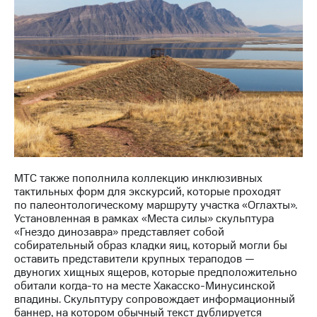
акций
Дивиденды
Рынок
облигаций
Описание
Еврооблигации-2023
Уведомление
о
погашении
именных
облигаций
Другое
МТС также пополнила коллекцию инклюзивных
тактильных форм для экскурсий, которые проходят
Регистратор
по палеонтологическому маршруту участка «Оглахты».
Реквизиты
Установленная в рамках «Места силы» скульптура
Контакты
«Гнездо динозавра» представляет собой
йчивое развитие
собирательный образ кладки яиц, который могли бы
и деловая этика
оставить представители крупных тераподов —
На главную
двуногих хищных ящеров, которые предположительно
обитали когда-то на месте Хакасско-Минусинской
впадины. Скульптуру сопровождает информационный
баннер, на котором обычный текст дублируется