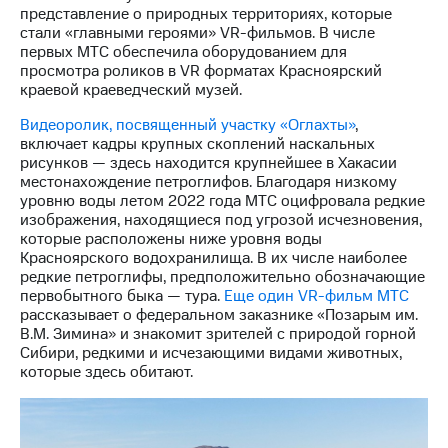
информации
представление о природных территориях, которые
Информация
стали «главными героями» VR-фильмов. В числе
акционерам
первых МТС обеспечила оборудованием для
Документы
просмотра роликов в VR форматах Красноярский
ПАО
краевой краеведческий музей.
"МТС"
Собрания
Видеоролик, посвященный участку «Оглахты»
,
акционеров
включает кадры крупных скоплений наскальных
Личный
рисунков — здесь находится крупнейшее в Хакасии
кабинет
местонахождение петроглифов. Благодаря низкому
акционера
уровню воды летом 2022 года МТС оцифровала редкие
Акционерный
изображения, находящиеся под угрозой исчезновения,
капитал
которые расположены ниже уровня воды
Контроль
Красноярского водохранилища. В их числе наиболее
и
редкие петроглифы, предположительно обозначающие
аудит
первобытного быка — тура.
Еще один VR-фильм МТС
Рынок
рассказывает о федеральном заказнике «Позарым им.
акций
В.М. Зимина» и знакомит зрителей с природой горной
Сибири, редкими и исчезающими видами животных,
Описание
которые здесь обитают.
Программа
приобретения
Порядок
выкупа