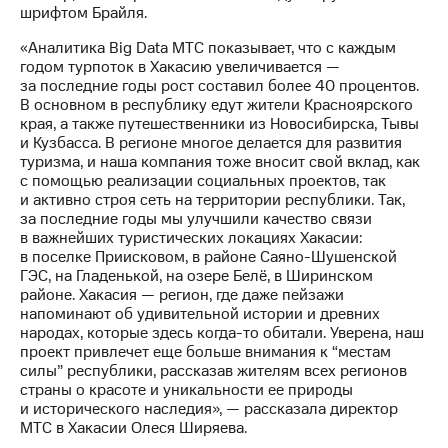
шрифтом Брайля.
«Аналитика Big Data МТС показывает, что с каждым
годом турпоток в Хакасию увеличивается —
за последние годы рост составил более 40 процентов.
В основном в республику едут жители Красноярского
края, а также путешественники из Новосибирска, Тывы
и Кузбасса. В регионе многое делается для развития
туризма, и наша компания тоже вносит свой вклад, как
с помощью реализации социальных проектов, так
и активно строя сеть на территории республики. Так,
за последние годы мы улучшили качество связи
в важнейших туристических локациях Хакасии:
в поселке Приисковом, в районе Саяно-Шушенской
ГЭС, на Гладенькой, на озере Белё, в Ширинском
районе. Хакасия — регион, где даже пейзажи
напоминают об удивительной истории и древних
народах, которые здесь когда-то обитали. Уверена, наш
проект привлечет еще больше внимания к “местам
силы” республики, рассказав жителям всех регионов
страны о красоте и уникальности ее природы
и исторического наследия», — рассказала директор
МТС в Хакасии Олеся Ширяева.