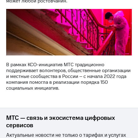
может любой ростовчанин.
информации
Информация
акционерам
Документы
ПАО
"МТС"
Собрания
акционеров
Личный
кабинет
акционера
В рамках КСО-инициатив МТС традиционно
Акционерный
поддерживает волонтеров, общественные организации
капитал
и местные сообщества в России ‒ с начала 2022 года
Контроль
компания помогла в реализации порядка 150
и
социальных инициатив.
аудит
Рынок
акций
Описание
МТС — связь и экосистема цифровых
Программа
приобретения
сервисов
Порядок
Актуальные новости не только о тарифах и услугах
выкупа