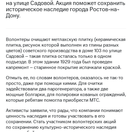
на улице Садовой. Акция поможет сохранить
историческое наследие города Ростов-на-
МТС
Дону.
о технологиях
Достижения
Интервью
Волонтеры очищают метлахскую плитку (керамическая
плитка, рисунок которой выполнен из глины разных
Финансовая
цветов) советского производства в доме 103 по улице
отчетность
Садовой ‒ такая плитка осталась только в одном
подъезде. В этом здании 1929 года был проведен
Контакты
капремонт ‒ старинное покрытие испачкали краской.
Пригласить
Отмыть ее, по словам волонтеров, оказалось не так-то
спикера
просто, даже при помощи химии. Для очитки
задействовали два парогенератора, а также две
м и акционерам
мощные болгарки, для полировки кованых ограждений,
Корпоративное
которые ребятам помогла приобрести МТС.
управление
Активисты заявили, что рады, что компании понимают
ценность наследия и готовы участвовать в его
Корпоративный
сохранении. Стать участником волонтерских акций
секретарь
по сохранению культурно-исторического наследия
Раскрытие