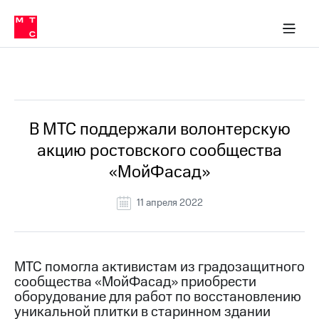
О
сторам и акционерам
Комплаенс и деловая этика
Устойчивое развитие
Медиа-центр
О МТС
О МТС
На главную
компании
О
компании
Стратегия
Стратегия
Все Новости
Карьера
в МТС
Карьера
в МТС
Пресс-
В МТС поддержали волонтерскую
релизы
История
акцию ростовского сообщества
компании
МТС
«МойФасад»
о технологиях
Руководство
региона
11 апреля 2022
Правовая
информация
Контакты
МТС помогла активистам из градозащитного
сообщества «МойФасад» приобрести
Медиа-центр
оборудование для работ по восстановлению
Пресс-
уникальной плитки в старинном здании
релизы