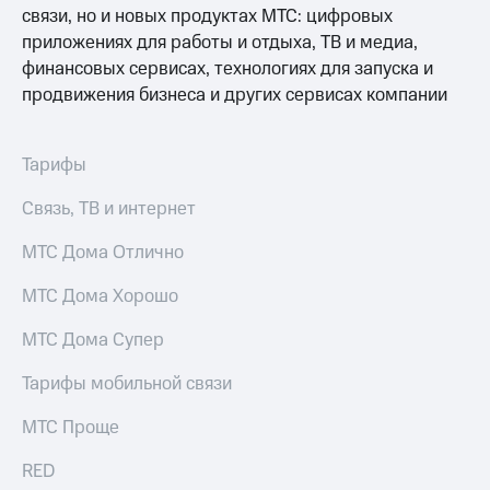
акций
связи, но и новых продуктах МТС: цифровых
Дивиденды
приложениях для работы и отдыха, ТВ и медиа,
Рынок
финансовых сервисах, технологиях для запуска и
облигаций
продвижения бизнеса и других сервисах компании
Описание
Еврооблигации-2023
Уведомление
Тарифы
о
погашении
Связь, ТВ и интернет
именных
облигаций
МТС Дома Отлично
Другое
МТС Дома Хорошо
Регистратор
Реквизиты
МТС Дома Супер
Контакты
йчивое развитие
Тарифы мобильной связи
и деловая этика
На главную
МТС Проще
RED