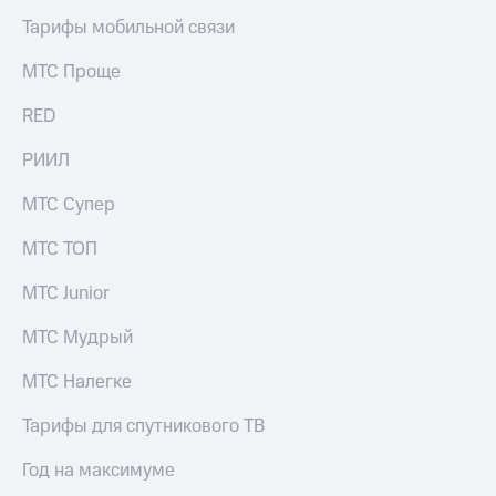
Тарифы мобильной связи
МТС Проще
RED
РИИЛ
МТС Супер
МТС ТОП
МТС Junior
МТС Мудрый
МТС Налегке
Тарифы для спутникового ТВ
Год на максимуме