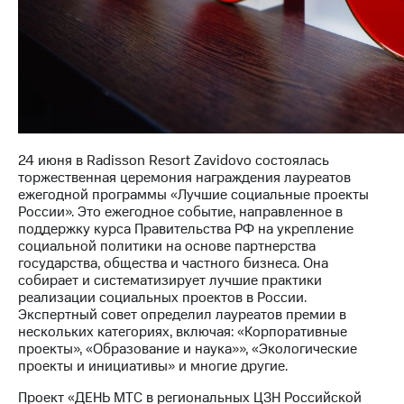
информации
Информация
акционерам
Документы
ПАО
"МТС"
Собрания
акционеров
Личный
кабинет
24 июня в Radisson Resort Zavidovo состоялась
акционера
торжественная церемония награждения лауреатов
Акционерный
ежегодной программы «Лучшие социальные проекты
капитал
России». Это ежегодное событие, направленное в
Контроль
поддержку курса Правительства РФ на укрепление
и
социальной политики на основе партнерства
аудит
государства, общества и частного бизнеса. Она
Рынок
собирает и систематизирует лучшие практики
акций
реализации социальных проектов в России.
Экспертный совет определил лауреатов премии в
Описание
нескольких категориях, включая: «Корпоративные
Программа
проекты», «Образование и наука»», «Экологические
приобретения
проекты и инициативы» и многие другие.
Порядок
Проект «ДЕНЬ МТС в региональных ЦЗН Российской
выкупа