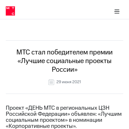
О
сторам и акционерам
Комплаенс и деловая этика
Устойчивое развитие
Медиа-центр
О МТС
О МТС
На главную
компании
О
компании
Стратегия
Стратегия
Все Новости
Карьера
в МТС
Карьера
в МТС
Пресс-
МТС стал победителем премии
релизы
История
«Лучшие социальные проекты
компании
МТС
России»
о технологиях
Руководство
региона
29 июня 2021
Правовая
информация
Контакты
Проект «ДЕНЬ МТС в региональных ЦЗН
Российской Федерации» объявлен: «Лучшим
Медиа-центр
социальным проектом» в номинации
Пресс-
«Корпоративные проекты».
релизы