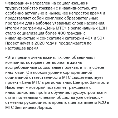
Федерации» направлен на социализацию и
акций
трудоустройство граждан с инвалидностью, что
Дивиденды
особенно актуально в нынешнее непростое время и
Рынок
представляет собой комплекс образовательных
облигаций
программ для наиболее уязвимых слоев населения.
Итогом программы «День МТС» в региональных ЦЗН
Описание
стало социализация более 400 граждан с
Еврооблигации-2023
инвалидностью и соискателей категории 40+ и 50+.
Уведомление
Проект начат в 2020 году и продолжается по
о
настоящее время.
погашении
именных
«Эти премии очень важны, т.к. они объединяют
облигаций
компании, которые претворяют в жизнь
Другое
востребованные социальные проекты, в т.ч. в сфере
инклюзии. О высоком уровне корпоративной
Регистратор
социальной ответственности МТС свидетельствует
Реквизиты
проект «День МТС в региональных Центрах Занятости
Контакты
Населения», который позволяет гражданам с
йчивое развитие
инвалидностью пройти обучение, трудоустроиться и
и деловая этика
стать полезными членами общества уже сейчас», -
На главную
отметила руководитель проектов департамента КСО в
МТС Звягинцева Лариса.