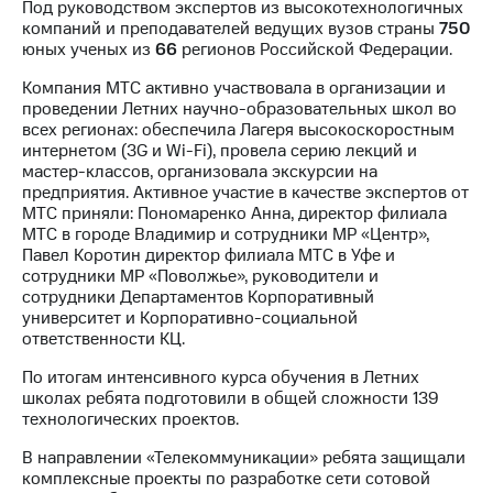
Под руководством экспертов из высокотехнологичных
компаний и преподавателей ведущих вузов страны
750
МТС
юных ученых из
66
регионов Российской Федерации.
о технологиях
Компания МТС активно участвовала в организации и
Достижения
проведении Летних научно-образовательных школ во
всех регионах: обеспечила Лагеря высокоскоростным
Интервью
интернетом (3G и Wi-Fi), провела серию лекций и
мастер-классов, организовала экскурсии на
Финансовая
предприятия. Активное участие в качестве экспертов от
отчетность
МТС приняли: Пономаренко Анна, директор филиала
МТС в городе Владимир и сотрудники МР «Центр»,
Контакты
Павел Коротин директор филиала МТС в Уфе и
сотрудники МР «Поволжье», руководители и
Пригласить
сотрудники Департаментов Корпоративный
спикера
университет и Корпоративно-социальной
ответственности КЦ.
м и акционерам
Корпоративное
По итогам интенсивного курса обучения в Летних
управление
школах ребята подготовили в общей сложности 139
технологических проектов.
Корпоративный
секретарь
В направлении «Телекоммуникации» ребята защищали
Раскрытие
комплексные проекты по разработке сети сотовой