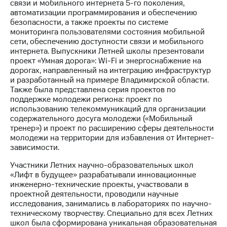
информации
связи и мобильного интернета 5-го поколения,
Информация
автоматизации программирования и обеспечению
акционерам
безопасности, а также проекты по системе
Документы
мониторинга пользователями состояния мобильной
ПАО
сети, обеспечению доступности связи и мобильного
"МТС"
интернета. Выпускники Летней школы презентовали
Собрания
проект «Умная дорога»: Wi-Fi и энергоснабжение на
акционеров
дорогах, направленный на интеграцию инфраструктур
Личный
и разработанный на примере Владимирской области.
кабинет
Также была представлена серия проектов по
акционера
поддержке молодежи региона: проект по
Акционерный
использованию телекоммуникаций для организации
капитал
содержательного досуга молодежи («Мобильный
Контроль
тренер») и проект по расширению сферы деятельности
и
молодежи на территории для избавления от Интернет-
аудит
зависимости.
Рынок
Участники Летних научно-образовательных школ
акций
«Лифт в будущее» разрабатывали инновационные
инженерно-технические проекты, участвовали в
Описание
проектной деятельности, проводили научные
Программа
исследования, занимались в лабораториях по научно-
приобретения
техническому творчеству. Специально для всех Летних
Порядок
школ была сформирована уникальная образовательная
выкупа