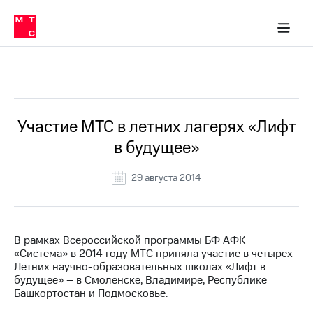
О
сторам и акционерам
Комплаенс и деловая этика
Устойчивое развитие
Медиа-центр
О МТС
О МТС
На главную
компании
О
компании
Стратегия
Стратегия
Все Новости
Карьера
в МТС
Карьера
в МТС
Пресс-
Участие МТС в летних лагерях «Лифт
релизы
История
в будущее»
компании
МТС
о технологиях
Руководство
29 августа 2014
региона
Правовая
информация
В рамках Всероссийской программы БФ АФК
«Система» в 2014 году МТС приняла участие в четырех
Контакты
Летних научно-образовательных школах «Лифт в
будущее» – в Смоленске, Владимире, Республике
Медиа-центр
Башкортостан и Подмосковье.
Пресс-
релизы