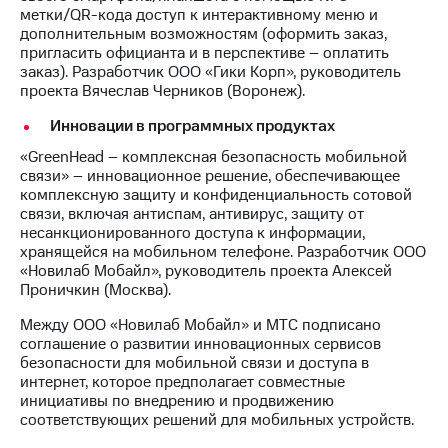
акций
метки/QR-кода доступ к интерактивному меню и
Дивиденды
дополнительным возможностям (оформить заказ,
Рынок
пригласить официанта и в перспективе – оплатить
облигаций
заказ). Разработчик ООО «Гики Корп», руководитель
проекта Вячеслав Черников (Воронеж).
Описание
Еврооблигации-2023
Инновации в программных продуктах
Уведомление
«GreenHead – комплексная безопасность мобильной
о
связи» – инновационное решение, обеспечивающее
погашении
комплексную защиту и конфиденциальность сотовой
именных
связи, включая антиспам, антивирус, защиту от
облигаций
несанкционированного доступа к информации,
Другое
хранящейся на мобильном телефоне. Разработчик ООО
«Новилаб Мобайл», руководитель проекта Алексей
Регистратор
Проничкин (Москва).
Реквизиты
Контакты
Между ООО «Новилаб Мобайл» и МТС подписано
йчивое развитие
соглашение о развитии инновационных сервисов
и деловая этика
безопасности для мобильной связи и доступа в
На главную
интернет, которое предполагает совместные
инициативы по внедрению и продвижению
соответствующих решений для мобильных устройств.