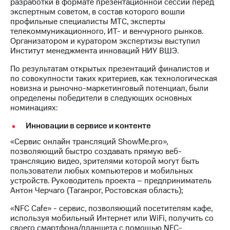
информации
разработки в формате презентационной сессии перед
Информация
экспертным советом, в состав которого вошли
акционерам
профильные специалисты МТС, эксперты
Документы
телекоммуникационного, ИТ- и венчурного рынков.
ПАО
Организатором и куратором экспертизы выступил
"МТС"
Институт менеджмента инноваций НИУ ВШЭ.
Собрания
По результатам открытых презентаций финалистов и
акционеров
по совокупности таких критериев, как технологическая
Личный
новизна и рыночно-маркетинговый потенциал, были
кабинет
определены победители в следующих основных
акционера
номинациях:
Акционерный
капитал
Инновации в сервисе и контенте
Контроль
и
«Сервис онлайн трансляций ShowMe.pro»,
аудит
позволяющий быстро создавать прямую веб-
Рынок
трансляцию видео, зрителями которой могут быть
акций
пользователи любых компьютеров и мобильных
устройств. Руководитель проекта – предприниматель
Описание
Антон Черчаго (Таганрог, Ростовская область);
Программа
приобретения
«NFC Cafe» - сервис, позволяющий посетителям кафе,
Порядок
используя мобильный Интернет или WiFi, получить со
выкупа
своего смартфона/планшета с помощью NFC-