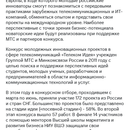
Европы, в ходе которого молодые российские
инноваторы смогут познакомиться с передовыми
МТС
практиками зарубежных телекоммуникационных и ИТ-
о технологиях
компаний, обменяться опытом и представить свои
проекты на международном уровне. Наиболее
Достижения
перспективные с точки зрения бизнес-потенциала
новаторские идеи будут реализованы при поддержке
Интервью
МТС и партнеров конкурса.
Финансовая
Конкурс молодежных инновационных проектов в
отчетность
сфере телекоммуникаций «Телеком Идея» учрежден
Группой МТС и Минкомсвязи России в 2011 году с
Контакты
целью поиска и поддержки перспективных идей
студентов, молодых ученых, разработчиков и
Пригласить
предпринимателей в области информационно-
спикера
коммуникационных технологий и услуг.
В этом году в конкурсном отборе, проходившем с
м и акционерам
Корпоративное
марта по июнь, приняли участие 172 проекта из России
управление
и стран СНГ. Большинство проектов было представлено
на стадии идеи («посевной стадии») - 58%. Во второй
Корпоративный
этап конкурса вышло 57 работ. В финале 14 участников
секретарь
с помощью менторов Высшей школы маркетинга и
Раскрытие
развития бизнеса НИУ ВШЭ защищали свои