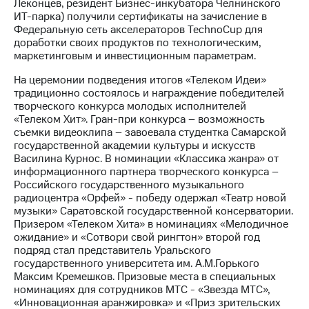
Леконцев, резидент Бизнес-инкубатора Челнинского
ИТ-парка) получили сертификаты на зачисление в
Федеральную сеть акселераторов TechnoCup для
доработки своих продуктов по технологическим,
маркетинговым и инвестиционным параметрам.
На церемонии подведения итогов «Телеком Идеи»
традиционно состоялось и награждение победителей
творческого конкурса молодых исполнителей
«Телеком Хит». Гран-при конкурса – возможность
съемки видеоклипа – завоевала студентка Самарской
государственной академии культуры и искусств
Василина Курнос. В номинации «Классика жанра» от
информационного партнера творческого конкурса –
Российского государственного музыкального
радиоцентра «Орфей» - победу одержал «Театр новой
музыки» Саратовской государственной консерватории.
Призером «Телеком Хита» в номинациях «Мелодичное
ожидание» и «Сотвори свой рингтон» второй год
подряд стал представитель Уральского
государственного университета им. А.М.Горького
Максим Кремешков. Призовые места в специальных
номинациях для сотрудников МТС - «Звезда МТС»,
«Инновационная аранжировка» и «Приз зрительских