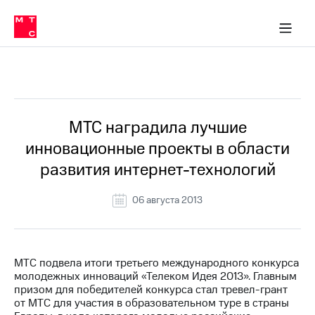
О
сторам и акционерам
Комплаенс и деловая этика
Устойчивое развитие
Медиа-центр
О МТС
О МТС
На главную
компании
О
компании
Стратегия
Стратегия
Все Новости
Карьера
в МТС
Карьера
в МТС
Пресс-
МТС наградила лучшие
релизы
История
инновационные проекты в области
компании
МТС
развития интернет-технологий
о технологиях
Руководство
региона
06 августа 2013
Правовая
информация
Контакты
МТС подвела итоги третьего международного конкурса
молодежных инноваций «Телеком Идея 2013». Главным
Медиа-центр
призом для победителей конкурса стал тревел-грант
Пресс-
от МТС для участия в образовательном туре в страны
релизы