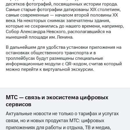
акций
десятков фотографий, посвященных истории города.
Дивиденды
Самые старые фотографии датированы XIX столетием,
Рынок
самые современные — началом второй половины XX
облигаций
века. На некоторых снимках запечатлены здания,
которые не сохранились до нашего времени, например,
Описание
Собор Александра Невского, располагавшийся на
Еврооблигации-2023
нынешней площади им. Ленина.
Уведомление
В дальнейшем для удобства установки приложения на
о
остановках общественного транспорта и в
погашении
троллейбусах будут размещены специальные
именных
информационные модули с QR-кодом, считав который
облигаций
можно перейти к виртуальной экскурсии.
Другое
Регистратор
Реквизиты
Контакты
МТС — связь и экосистема цифровых
йчивое развитие
и деловая этика
сервисов
На главную
Актуальные новости не только о тарифах и услугах
связи, но и новых продуктах МТС: цифровых
приложениях для работы и отдыха, ТВ и медиа,