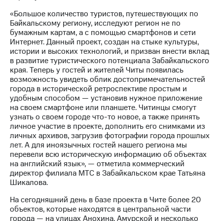
информации
Информация
«Большое количество туристов, путешествующих по
акционерам
Байкальскому региону, исследуют регион не по
Документы
бумажным картам, а с помощью смартфонов и сети
ПАО
Интернет. Данный проект, создан на стыке культуры,
"МТС"
истории и высоких технологий, и призван внести вклад
Собрания
в развитие туристического потенциала Забайкальского
акционеров
края. Теперь у гостей и жителей Читы появилась
Личный
возможность увидеть облик достопримечательностей
кабинет
города в исторической ретроспективе простым и
акционера
удобным способом — установив нужное приложение
Акционерный
на своем смартфоне или планшете. Читинцы смогут
капитал
узнать о своем городе что-то новое, а также принять
Контроль
личное участие в проекте, дополнить его снимками из
и
личных архивов, загрузив фотографии города прошлых
аудит
лет. А для иноязычных гостей нашего региона мы
Рынок
перевели всю историческую информацию об объектах
акций
на английский язык», — отметила коммерческий
директор филиала МТС в Забайкальском крае Татьяна
Описание
Шикалова.
Программа
приобретения
На сегодняшний день в базе проекта в Чите более 20
Порядок
объектов, которые находятся в центральной части
выкупа
города — на улицах Анохина, Амурской и несколько