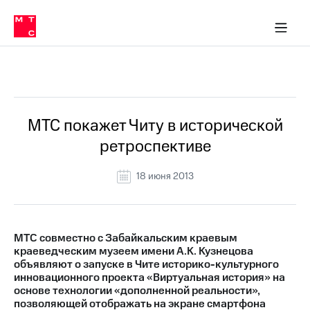
О
сторам и акционерам
Комплаенс и деловая этика
Устойчивое развитие
Медиа-центр
О МТС
О МТС
На главную
компании
О
компании
Стратегия
Стратегия
Все Новости
Карьера
в МТС
Карьера
в МТС
Пресс-
МТС покажет Читу в исторической
релизы
История
ретроспективе
компании
МТС
о технологиях
Руководство
18 июня 2013
региона
Правовая
информация
МТС совместно с Забайкальским краевым
краеведческим музеем имени А.К. Кузнецова
Контакты
объявляют о запуске в Чите историко-культурного
инновационного проекта «Виртуальная история» на
Медиа-центр
основе технологии «дополненной реальности»,
Пресс-
позволяющей отображать на экране смартфона
релизы