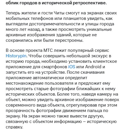
облик городов в исторической ретроспективе.
МТС
Теперь жители и гости Читы смогут на экранах своих
о технологиях
мобильных телефонов или планшетов увидеть, как
выглядели достопримечательности и улицы города
Достижения
много лет назад, а также просмотреть уникальные
архивные изображения зданий, которые не
Интервью
сохранились или были перестроены.
Финансовая
В основе проекта МТС лежит популярный сервис
отчетность
Historypin
. Чтобы совершить небольшой экскурс в
историю города, необходимо установить клиентское
Контакты
приложение для смартфонов
iOS
или Android и
запустить его на устройстве. После скачивания
Пригласить
приложение автоматически определит
спикера
местонахождение пользователя и предложит ему
просмотреть старые фотографии ближайших к нему
м и акционерам
исторических объектов. Более того, наведя камеру на
Корпоративное
объект, можно увидеть архивное изображение поверх
управление
современного вида объекта, отрегулировав при этом
прозрачность фотографии движением пальца по
Корпоративный
экрану. На экран можно также вывести другую,
секретарь
связанную с объектом информацию – историческую
Раскрытие
справку.