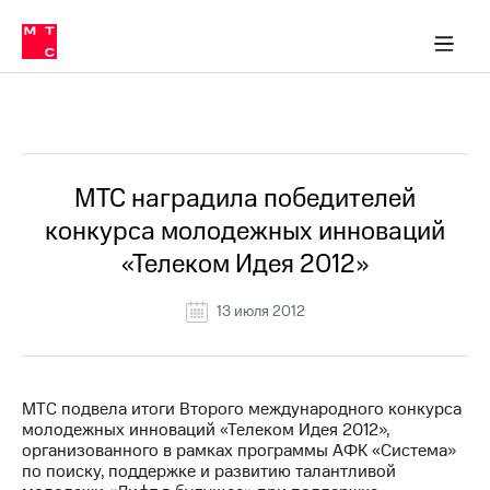
О
сторам и акционерам
Комплаенс и деловая этика
Устойчивое развитие
Медиа-центр
О МТС
О МТС
На главную
компании
О
компании
Стратегия
Стратегия
Все Новости
Карьера
в МТС
Карьера
в МТС
Пресс-
МТС наградила победителей
релизы
История
конкурса молодежных инноваций
компании
МТС
«Телеком Идея 2012»
о технологиях
Руководство
региона
13 июля 2012
Правовая
информация
Контакты
МТС подвела итоги Второго международного конкурса
молодежных инноваций «Телеком Идея 2012»,
Медиа-центр
организованного в рамках программы АФК «Система»
Пресс-
по поиску, поддержке и развитию талантливой
релизы