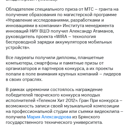
акций
Дивиденды
Обладателем специального приза от МТС – гранта на
Рынок
получение образования по магистерской программе
облигаций
«Управление исследованиями, разработками и
инновациями в компании» Института менеджмента
Описание
инноваций НИУ ВШЭ получил Александр Атаманов,
Еврооблигации-2023
руководитель проекта «WIRA – технология
Уведомление
беспроводной зарядки аккумуляторов мобильных
о
устройств».
погашении
Все лауреаты получили дипломы, планшетные
именных
компьютеры, смартфоны и памятные призы от
облигаций
организаторов и партнеров конкурса, а их проекты
Другое
попали в поле внимания крупных компаний – лидеров
в своих отраслях.
Регистратор
Реквизиты
В рамках церемонии состоялось награждение
Контакты
победителей творческого конкурса молодых
йчивое развитие
исполнителей «Телеком Хит 2012». Гран При конкурса –
и деловая этика
возможность записи своей музыкальной композиции
На главную
на профессиональной студии или съемки видеоклипа –
получила
Мария Александрова
из Брянского
государственного технического университета.