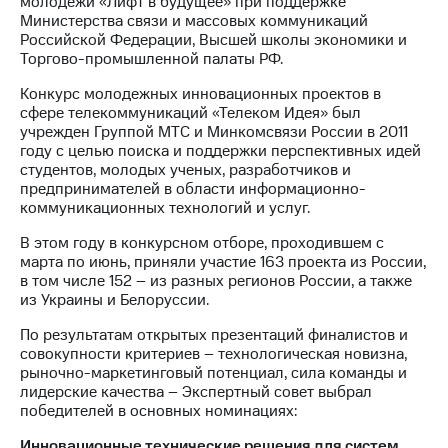
молодежи «Лифт в будущее» при поддержке
Министерства связи и массовых коммуникаций
МТС
Российской Федерации, Высшей школы экономики и
о технологиях
Торгово-промышленной палаты РФ.
Достижения
Конкурс молодежных инновационных проектов в
сфере телекоммуникаций «Телеком Идея» был
Интервью
учрежден Группой МТС и Минкомсвязи России в 2011
году с целью поиска и поддержки перспективных идей
Финансовая
студентов, молодых ученых, разработчиков и
отчетность
предпринимателей в области информационно-
коммуникационных технологий и услуг.
Контакты
В этом году в конкурсном отборе, проходившем с
Пригласить
марта по июнь, приняли участие 163 проекта из России,
спикера
в том числе 152 – из разных регионов России, а также
из Украины и Белоруссии.
м и акционерам
По результатам открытых презентаций финалистов и
Корпоративное
совокупности критериев – технологическая новизна,
управление
рыночно-маркетинговый потенциал, сила команды и
лидерские качества – Экспертный совет выбрал
Корпоративный
победителей в основных номинациях:
секретарь
Раскрытие
Инновационные технические решения для систем