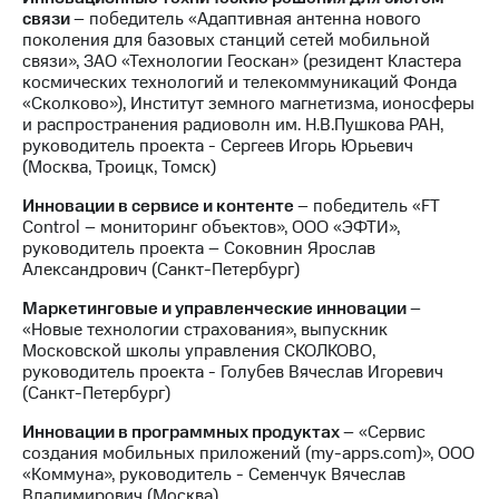
информации
связи
– победитель «Адаптивная антенна нового
Информация
поколения для базовых станций сетей мобильной
акционерам
связи», ЗАО «Технологии Геоскан» (резидент Кластера
Документы
космических технологий и телекоммуникаций Фонда
ПАО
«Сколково»), Институт земного магнетизма, ионосферы
"МТС"
и распространения радиоволн им. Н.В.Пушкова РАН,
Собрания
руководитель проекта - Сергеев Игорь Юрьевич
акционеров
(Москва, Троицк, Томск)
Личный
кабинет
Инновации в сервисе и контенте
– победитель «FT
акционера
Control – мониторинг объектов», ООО «ЭФТИ»,
Акционерный
руководитель проекта – Соковнин Ярослав
капитал
Александрович (Санкт-Петербург)
Контроль
и
Маркетинговые и управленческие инновации
–
аудит
«Новые технологии страхования», выпускник
Рынок
Московской школы управления СКОЛКОВО,
акций
руководитель проекта - Голубев Вячеслав Игоревич
(Санкт-Петербург)
Описание
Программа
Инновации в программных продуктах
– «Сервис
приобретения
создания мобильных приложений (my-apps.com)», ООО
Порядок
«Коммуна», руководитель - Семенчук Вячеслав
выкупа
Владимирович (Москва).