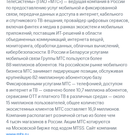
ТелеСистемы» (ПАО «МТС») — ведущая компания в России
по предоставлению услуг мобильной и фиксированной
связи, передачи данных и доступа в интернет, кабельного
и спутникового ТВ-вещания; провайдер цифровых сервисов,
включая финтех и медиа в рамках экосистем и мобильных
приложений; поставщик ИТ-решений в области
объединенных коммуникаций, интернета вещей,
мониторинга, обработки данных, облачных вычислений,
кибербезопасности. В России и Беларуси услугами
мобильной связи Группы МТС пользуются более
88 миллионов абонентов. На российском рынке мобильного
бизнеса МТС занимает лидирующие позиции, обслуживая
крупнейшую 82-миллионную абонентскую базу.
Фиксированными услугами МТС — телефонией, доступом
в интернет и ТВ — охвачено более 10,7 миллиона абонентов,
сервисами OTT и платного ТВ в различных средах — около
15 миллионов пользователей, общее количество
экосистемных клиентов МТС составляет 16,9 миллионов.
Компания располагает розничной сетью из более чем
4 тысяч магазинов в России. Акции МТС котируются
на Московской бирже под кодом MTSS. Сайт компании:
www.mts.ru