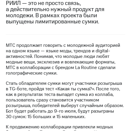
РИИЛ — это не просто связь,
а действительно нужный продукт для
МТС
молодежи. В рамках проекта были
о технологиях
выпущены лимитированные сумки.
Достижения
Интервью
МТС продолжает говорить с молодежной аудиторией
Финансовая
на одном языке — языке моды, трендов и digital-
отчетность
активностей. Понимая, что молодые люди любят
модные вещи, эксклюзив и вовлекающие форматы,
Контакты
МТС в коллаборации с брендом La Routine сделали
голографические сумки.
Пригласить
спикера
Стать обладателем сумки могут участники розыгрыша
в TG-боте, пройдя тест «Какая ты сумка?». После того,
м и акционерам
как в результатах теста выпадет сумка из коллаба,
Корпоративное
пользователь сразу становится участником
управление
розыгрыша, победителей выберут случайным образом.
Бот будет работать до 9-го июля, будут разыграны
Корпоративный
30 сумок: 15 больших и 15 маленьких.
секретарь
Раскрытие
К продвижению коллаборации привлекли модных