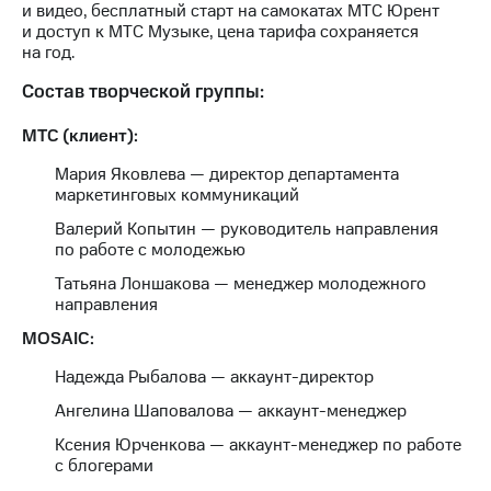
и видео, бесплатный старт на самокатах МТС Юрент
акций
и доступ к МТС Музыке, цена тарифа сохраняется
Дивиденды
на год.
Рынок
облигаций
Состав творческой группы:
Описание
МТС (клиент):
Еврооблигации-2023
Уведомление
Мария Яковлева — директор департамента
о
маркетинговых коммуникаций
погашении
именных
Валерий Копытин — руководитель направления
облигаций
по работе с молодежью
Другое
Татьяна Лоншакова — менеджер молодежного
Регистратор
направления
Реквизиты
MOSAIC:
Контакты
йчивое развитие
Надежда Рыбалова — аккаунт-директор
и деловая этика
Ангелина Шаповалова — аккаунт-менеджер
На главную
Ксения Юрченкова — аккаунт-менеджер по работе
с блогерами