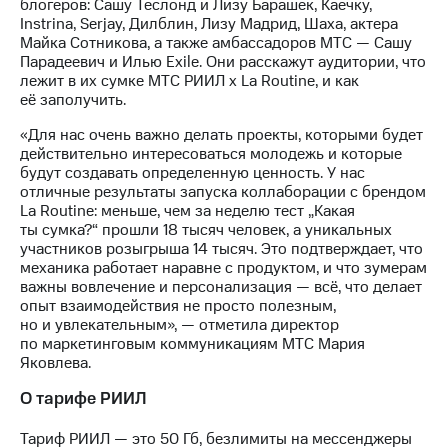
информации
блогеров: Сашу Теслонд и Лизу Барашек, Каечку,
Информация
Instrina, Serjay, Дилблин, Лизу Мадрид, Шаха, актера
акционерам
Майка Сотникова, а также амбассадоров МТС — Сашу
Документы
Парадеевич и Илью Exile. Они расскажут аудитории, что
ПАО
лежит в их сумке МТС РИИЛ х La Routine, и как
"МТС"
её заполучить.
Собрания
«Для нас очень важно делать проекты, которыми будет
акционеров
действительно интересоваться молодежь и которые
Личный
будут создавать определенную ценность. У нас
кабинет
отличные результаты запуска коллаборации с брендом
акционера
La Routine: меньше, чем за неделю тест „Какая
Акционерный
ты сумка?“ прошли 18 тысяч человек, а уникальных
капитал
участников розыгрыша 14 тысяч. Это подтверждает, что
Контроль
механика работает наравне с продуктом, и что зумерам
и
важны вовлечение и персонализация — всё, что делает
аудит
опыт взаимодействия не просто полезным,
Рынок
но и увлекательным», — отметила директор
акций
по маркетинговым коммуникациям МТС Мария
Яковлева.
Описание
Программа
О тарифе РИИЛ
приобретения
Порядок
Тариф РИИЛ — это 50 Гб, безлимиты на мессенджеры
выкупа