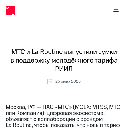
О
сторам и акционерам
Комплаенс и деловая этика
Устойчивое развитие
Медиа-центр
О МТС
О МТС
На главную
компании
О
компании
Стратегия
Стратегия
Все Новости
Карьера
в МТС
Карьера
в МТС
Пресс-
МТС и La Routine выпустили сумки
релизы
История
в поддержку молодёжного тарифа
компании
МТС
РИИЛ
о технологиях
Руководство
региона
25 июня 2025
Правовая
информация
Контакты
Москва, РФ — ПАО «МТС» (MOEX: MTSS, МТС
или Компания), цифровая экосистема,
Медиа-центр
объявляет о коллаборации с брендом
Пресс-
La Routine, чтобы показать, что новый тариф
релизы